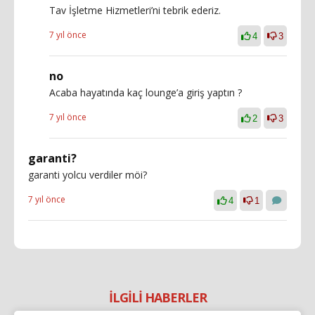
Tav İşletme Hizmetleri’ni tebrik ederiz.
7 yıl önce
4
3
no
Acaba hayatında kaç lounge’a giriş yaptın ?
7 yıl önce
2
3
garanti?
garanti yolcu verdiler möi?
7 yıl önce
4
1
İLGİLİ HABERLER