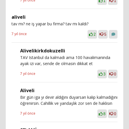
7 yıl önce
1
1
aliveli
tav mı? ne iş yapar bu firma? tav mı kaldı?
7 yıl önce
2
5
Alivelikirkdokuzelli
TAV Istanbul da kalmadi ama 100 havalimaninda
ayak izi var, sende de olmasin dikkat et
7 yıl önce
3
0
Aliveli
Bir gün iga yı devir aldığını duyarsan kalıp kalmadığını
öğrenirsin. Cahillik ve yandaşlık zor sen de haklısın
7 yıl önce
8
0