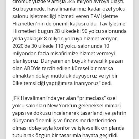
ciromuz yüzde 9 artışla 345 milyon avroya ulaştı.
Bu büyümede, havalimanlarımız kadar özel yolcu
salonu işletmeciliği hizmeti veren TAV İşletme
Hizmetleri’nin de önemli katkısı oldu. Tav İşletme
Hizmetleri bugün 28 ülkedeki 90 yolcu salonunda
yılda yaklaşık 8 milyon yolcuya hizmet veriyor.
2020’de 30 ülkede 110 yolcu salonunda 10
milyondan fazla misafirimize hizmet vermeyi
planlıyoruz. Dünyanın en büyük havacılık pazarı
olan ABD’de tercih edilen küresel bir marka
olmaktan dolayı mutluluk duyuyoruz ve iyi bir
ülke temsilciği yaptığımıza inanıyoruz” dedi.
JFK Havalimanı’nda yer alan “primeclass” özel
yolcu salonları New York’un geleneksel mimari
yapısı ve dokusu incelenerek tasarlandı ve şehrin
dünyanın önemli iş ve finans merkezlerinden
olması dolayısıyla konfor ve işlevsellik ön planda
tutularak özgün bir tasarımla hayata geçirildi.