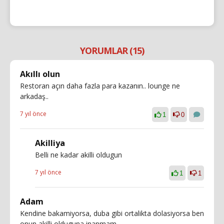
YORUMLAR (15)
Akıllı olun
Restoran açın daha fazla para kazanın.. lounge ne
arkadaş..
7 yıl önce
1
0
Akilliya
Belli ne kadar akilli oldugun
7 yıl önce
1
1
Adam
Kendine bakamiyorsa, duba gibi ortalikta dolasiyorsa ben
onun akilli olduguna inanmam