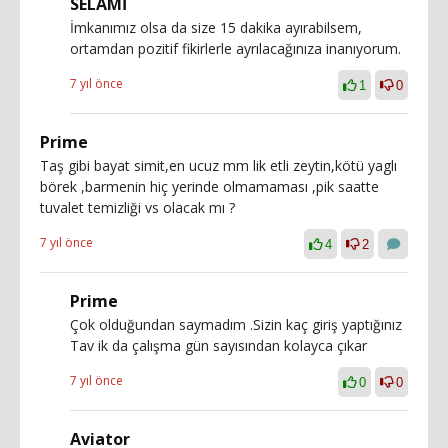
SELAMİ
İmkanımız olsa da size 15 dakika ayırabilsem,
ortamdan pozitif fikirlerle ayrılacağınıza inanıyorum.
7 yıl önce
1
0
Prime
Taş gibi bayat simit,en ucuz mm lik etli zeytin,kötü yaglı
börek ,barmenin hiç yerinde olmamaması ,pik saatte
tuvalet temizliği vs olacak mı ?
7 yıl önce
4
2
Prime
Çok olduğundan saymadım .Sizin kaç giriş yaptığınız
Tav ik da çalışma gün sayısından kolayca çıkar
7 yıl önce
0
0
Aviator