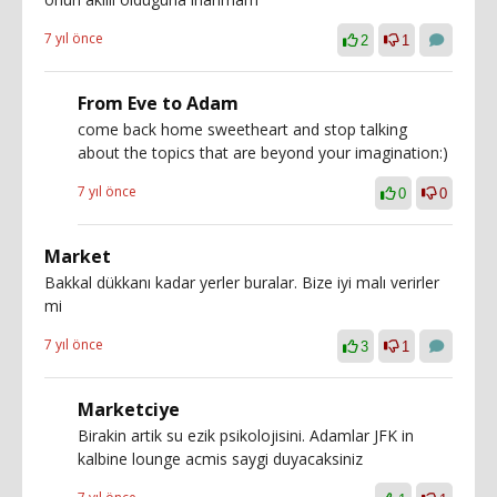
7 yıl önce
2
1
From Eve to Adam
come back home sweetheart and stop talking
about the topics that are beyond your imagination:)
7 yıl önce
0
0
Market
Bakkal dükkanı kadar yerler buralar. Bize iyi malı verirler
mi
7 yıl önce
3
1
Marketciye
Birakin artik su ezik psikolojisini. Adamlar JFK in
kalbine lounge acmis saygi duyacaksiniz