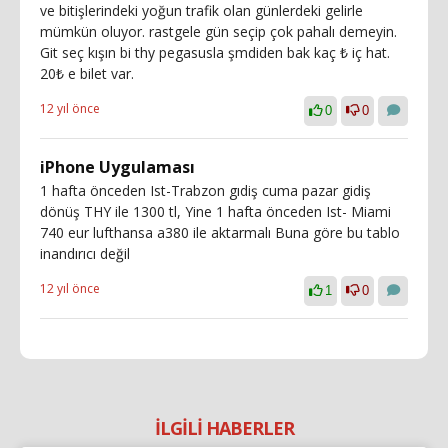
ve bitişlerindeki yoğun trafik olan günlerdeki gelirle
mümkün oluyor. rastgele gün seçip çok pahalı demeyin.
Git seç kışın bi thy pegasusla şmdiden bak kaç ₺ iç hat.
20₺ e bilet var.
12 yıl önce
0
0
iPhone Uygulaması
1 hafta önceden Ist-Trabzon gıdiş cuma pazar gidiş
dönüş THY ile 1300 tl, Yine 1 hafta önceden Ist- Miami
740 eur lufthansa a380 ile aktarmalı Buna göre bu tablo
inandırıcı değil
12 yıl önce
1
0
İLGİLİ HABERLER