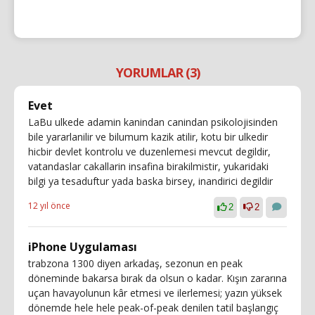
YORUMLAR (3)
Evet
LaBu ulkede adamin kanindan canindan psikolojisinden
bile yararlanilir ve bilumum kazik atilir, kotu bir ulkedir
hicbir devlet kontrolu ve duzenlemesi mevcut degildir,
vatandaslar cakallarin insafina birakilmistir, yukaridaki
bilgi ya tesaduftur yada baska birsey, inandirici degildir
12 yıl önce
2
2
iPhone Uygulaması
trabzona 1300 diyen arkadaş, sezonun en peak
döneminde bakarsa bırak da olsun o kadar. Kışın zararına
uçan havayolunun kâr etmesi ve ilerlemesi; yazın yüksek
dönemde hele hele peak-of-peak denilen tatil başlangıç