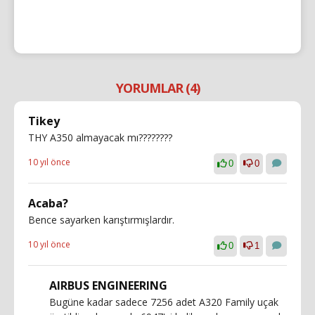
YORUMLAR (4)
Tikey
THY A350 almayacak mı????????
10 yıl önce
0
0
Acaba?
Bence sayarken karıştırmışlardır.
10 yıl önce
0
1
AIRBUS ENGINEERING
Bugüne kadar sadece 7256 adet A320 Family uçak