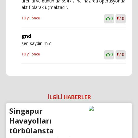
üretildi ve bunun da 6947'si halihazırda operasyonda
aktif olarak uçmaktadır.
10 yıl önce
0
0
gnd
sen saydın mı?
10 yıl önce
0
0
İLGİLİ HABERLER
Singapur
Havayolları
türbülansta