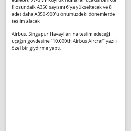
edilecek 9V-SMF kuyruk numaralı uçakla birlikte
filosundaik A350 sayısını 6'ya yükseltecek ve 8
adet daha A350-900'ü önümüzdeki dönemlerde
teslim alacak.
Airbus, Singapur Havaylları'na teslim edeceği
uçağın gövdesine "10,000th Airbus Aircraf" yazılı
özel bir giydirme yaptı.