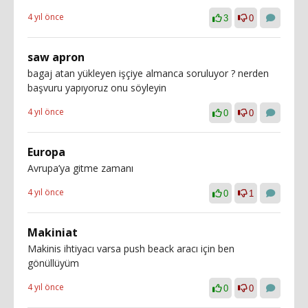
4 yıl önce
3
0
saw apron
bagaj atan yükleyen işçiye almanca soruluyor ? nerden
başvuru yapıyoruz onu söyleyin
4 yıl önce
0
0
Europa
Avrupa’ya gitme zamanı
4 yıl önce
0
1
Makiniat
Makinis ihtiyacı varsa push beack aracı için ben
gönüllüyüm
4 yıl önce
0
0