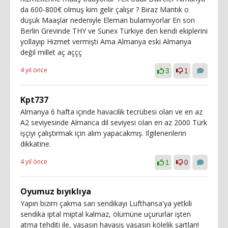
da 600-800€ olmuş kim gelir çalışır ? Biraz Mantık o
düşük Maaşlar nedeniyle Eleman bulamıyorlar En son
Berlin Grevinde THY ve Sunex Türkiye den kendi ekiplerini
yollayıp Hizmet vermişti Ama Almanya eski Almanya
değil millet aç aççç
4 yıl önce
3
1
Kpt737
Almanya 6 hafta içinde havacilik tecrübesi olan ve en az
A2 seviyesinde Almanca dil seviyesi olan en az 2000 Türk
işçiyi çalıştırmak için alım yapacakmış. İlgilenenlerin
dikkatine.
4 yıl önce
1
0
Oyumuz bıyıklıya
Yapın bizim çakma sarı sendikayı Lufthansa'ya yetkili
sendika iptal miptal kalmaz, ölümüne uçururlar işten
atma tehditi ile, yaşasın havaşiş yaşasın kölelik şartları!