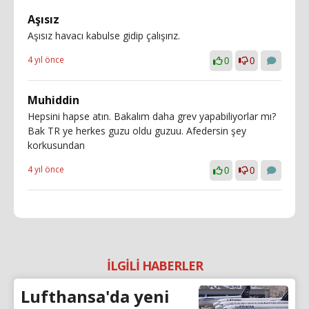
Aşısız
Aşısız havacı kabulse gidip çalışırız.
4 yıl önce
0
0
Muhiddin
Hepsini hapse atın. Bakalım daha grev yapabiliyorlar mı?
Bak TR ye herkes guzu oldu guzuu. Afedersin şey
korkusundan
4 yıl önce
0
0
İLGİLİ HABERLER
Lufthansa'da yeni