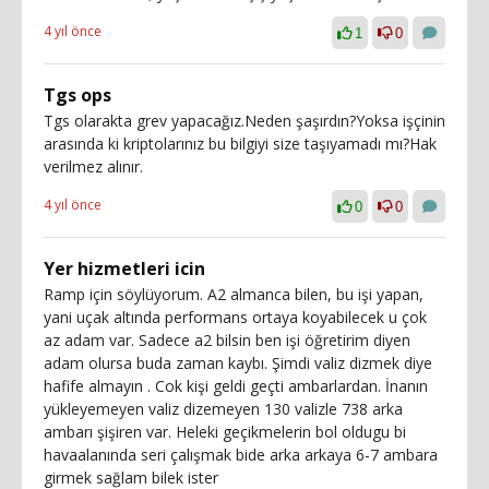
4 yıl önce
1
0
Tgs ops
Tgs olarakta grev yapacağız.Neden şaşırdın?Yoksa işçinin
arasında ki kriptolarınız bu bilgiyi size taşıyamadı mı?Hak
verilmez alınır.
4 yıl önce
0
0
Yer hizmetleri icin
Ramp için söylüyorum. A2 almanca bilen, bu işi yapan,
yani uçak altında performans ortaya koyabilecek u çok
az adam var. Sadece a2 bilsin ben işi öğretirim diyen
adam olursa buda zaman kaybı. Şimdi valiz dizmek diye
hafife almayın . Cok kişi geldi geçti ambarlardan. İnanın
yükleyemeyen valiz dizemeyen 130 valizle 738 arka
ambarı şişiren var. Heleki geçikmelerin bol oldugu bi
havaalanında seri çalışmak bide arka arkaya 6-7 ambara
girmek sağlam bilek ister