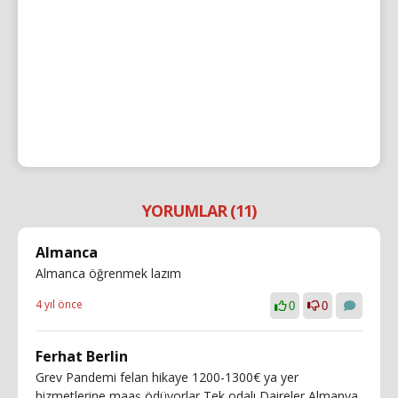
YORUMLAR (11)
Almanca
Almanca öğrenmek lazım
4 yıl önce
0
0
Ferhat Berlin
Grev Pandemi felan hikaye 1200-1300€ ya yer
hizmetlerine maaş ödüyorlar Tek odalı Daireler Almanya