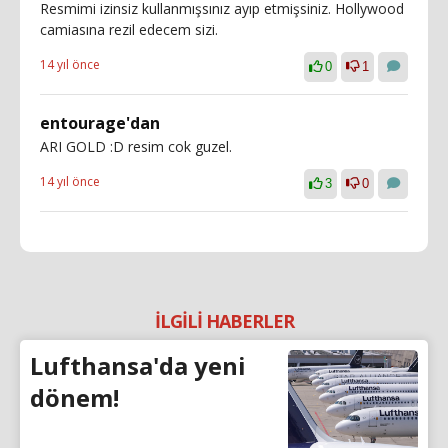
Resmimi izinsiz kullanmışsınız ayıp etmişsiniz. Hollywood
camiasına rezil edecem sizi.
14 yıl önce
0
1
entourage'dan
ARI GOLD :D resim cok guzel.
14 yıl önce
3
0
İLGİLİ HABERLER
Lufthansa'da yeni
dönem!