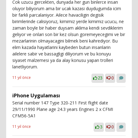
Cok uzucu gercekten, dunyada her gun binlerce insan
oluyor biliyorum ama bir ucak kazasi duydugumda icim
bir farkli parcalaniyor. Ailece havaciligin degisik
birimlerinde calisiyoruz, kimimiz yerde kimimiz ucucu, ne
zaman boyle bir haber duysam aklima kendi sevdiklerim
geliyor ve onlari son bir kez olsun goremeyecegimi ve bir
mezarlarinin olmayacagini bilmek beni kahrediyor. Bu
elim kazada hayatlarini kaybeden butun insanlarin
ailelere sabir ve bassagligi diliyorum ve bu konuyu
siyaset malzemesi ya da alay konusu yapan trolleri
lanetliyorum.
11 yıl önce
23
0
iPhone Uygulaması
Serial number 147 Type 320-211 First flight date
29/11/1990 Plane age 24.3 years Engines 2 x CFMI
CFM56-5A1
11 yıl önce
3
0