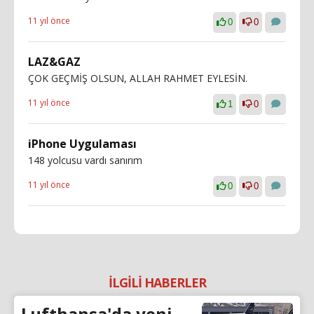
11 yıl önce
0
0
LAZ&GAZ
ÇOK GEÇMİŞ OLSUN, ALLAH RAHMET EYLESİN.
11 yıl önce
1
0
iPhone Uygulaması
148 yolcusu vardı sanırım
11 yıl önce
0
0
İLGİLİ HABERLER
Lufthansa'da yeni