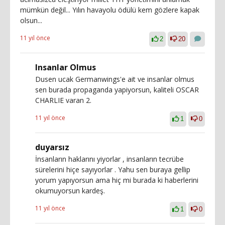
mümkün değil... Yılın havayolu ödülü kem gözlere kapak
olsun...
11 yıl önce
2
20
Insanlar OImus
Dusen ucak Germanwings'e ait ve insanlar olmus
sen burada propaganda yapiyorsun, kaliteli OSCAR
CHARLIE varan 2.
11 yıl önce
1
0
duyarsız
İnsanların haklarını yiyorlar , insanların tecrübe
sürelerini hiçe sayıyorlar . Yahu sen buraya gellip
yorum yapıyorsun ama hiç mi burada ki haberlerini
okumuyorsun kardeş.
11 yıl önce
1
0