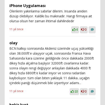
iPhone Uygulaması
Ölenlerin yakinlarina sabirlar dilerim. Insanda aniden
düsüp ölebiliyor. Kaldiki bu makinadir. Hangi firmaya ait
olursa olsun her zaman ihtimal dahilindedir
11 yıl önce
4
0
olay
BCN kalkışı sonrasında Akdeniz üzerinde uçuş yüksekliği
olan 38.000ft'e ulaşıyor uçak. sonrasında Fransa Hava
Sahasında kara üzerine geldiğinde önce dakikada 2000ft
dikey hızla alçalma başlıyor 32000ft civarlarına kadar.
sonra olayın rengi değişiyor anlaşılan dakikada 4000 ft
dikey hızla 6800ft'e kadar iniyor ve sonra radardan
kayboluyor. tüm olan biten yaklaşık 11 dakika...uçağın
içindeki paniği düşünmek bile ürpertiyor adamı...
11 yıl önce
10
0
bekir kurt