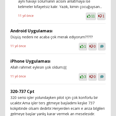
aynı havayı solumanın acısını anlatmaya ise
kelimeler kifayetsiz kalır. Yazık, kimin çocuğuysan...
11 yıl önce
11
1
Android Uygulaması
Düşüş nedeni ne acaba çok merak ediyorum?????
11 yıl önce
1
0
iPhone Uygulaması
Allah rahmet eylesin şok oldum:(((
11 yıl önce
3
0
320-737 Cpt
320 serisi işler yolundayken pilot için çok konforlu bir
ucaktır.Ama işler ters gitmeye başladımı keşke 737
kokpitinde olsam dedirtir.Heryerden ecam e arıza bilgileri
gelmeye başlar yanlış karar vermek an meselesidir.