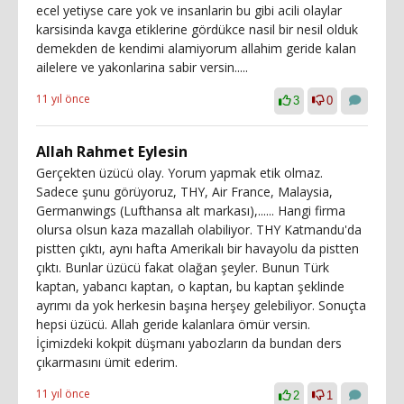
ecel yetiyse care yok ve insanlarin bu gibi acili olaylar
karsisinda kavga etiklerine gördükce nasil bir nesil olduk
demekden de kendimi alamiyorum allahim geride kalan
ailelere ve yakonlarina sabir versin.....
11 yıl önce
3
0
Allah Rahmet Eylesin
Gerçekten üzücü olay. Yorum yapmak etik olmaz.
Sadece şunu görüyoruz, THY, Air France, Malaysia,
Germanwings (Lufthansa alt markası),...... Hangi firma
olursa olsun kaza mazallah olabiliyor. THY Katmandu'da
pistten çıktı, aynı hafta Amerikalı bir havayolu da pistten
çıktı. Bunlar üzücü fakat olağan şeyler. Bunun Türk
kaptan, yabancı kaptan, o kaptan, bu kaptan şeklinde
ayrımı da yok herkesin başına herşey gelebiliyor. Sonuçta
hepsi üzücü. Allah geride kalanlara ömür versin.
İçimizdeki kokpit düşmanı yabozların da bundan ders
çıkarmasını ümit ederim.
11 yıl önce
2
1