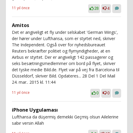
11 yıl önce
28
4
Amitos
Det er angiveligt et fly under selskabet 'German Wings',
der hører under Lufthansa, som er styrtet ned, skriver
The Independent. Også over for nyhedsbureauet
Reuters bekræfter politiet og flymyndigheder, at en
Airbus er styrtet. Der er angiveligt 142 passagerer og
seks besætningsmedlemmer om bord på flyet, skriver
det tyske medie Bild.de. Flyet var på vej fra Barcelona til
Düsseldorf, skriver Bild. Opdateres... 28 Del 1 Del Mail
24. mar.. 2015 kl. 11:44
11 yıl önce
0
0
iPhone Uygulaması
Lufthansa da düşermiş demekki Geçmiş olsun Ailelerine
sabır versin Allah