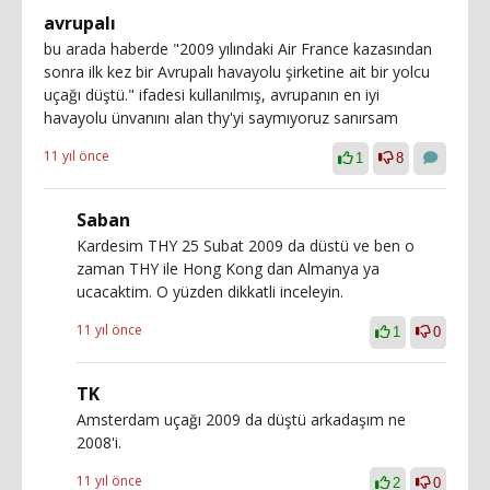
avrupalı
bu arada haberde "2009 yılındaki Air France kazasından
sonra ilk kez bir Avrupalı havayolu şirketine ait bir yolcu
uçağı düştü." ifadesi kullanılmış, avrupanın en iyi
havayolu ünvanını alan thy'yi saymıyoruz sanırsam
11 yıl önce
1
8
Saban
Kardesim THY 25 Subat 2009 da düstü ve ben o
zaman THY ile Hong Kong dan Almanya ya
ucacaktim. O yüzden dikkatli inceleyin.
11 yıl önce
1
0
TK
Amsterdam uçağı 2009 da düştü arkadaşım ne
2008'i.
11 yıl önce
2
0