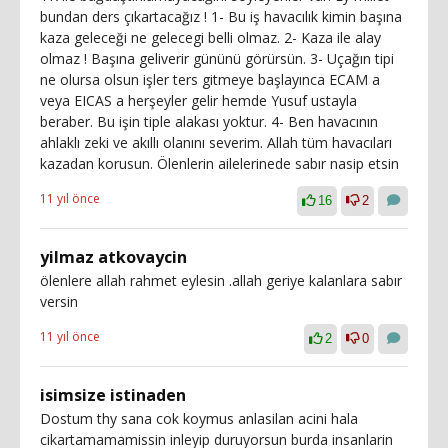
bundan ders çıkartacağız ! 1- Bu iş havacılık kimin başına
kaza geleceği ne gelecegi belli olmaz. 2- Kaza ile alay
olmaz ! Başına geliverir gününü görürsün. 3- Uçağın tipi
ne olursa olsun işler ters gitmeye başlayınca ECAM a
veya EICAS a herşeyler gelir hemde Yusuf ustayla
beraber. Bu işin tiple alakası yoktur. 4- Ben havacının
ahlaklı zeki ve akıllı olanını severim. Allah tüm havacıları
kazadan korusun. Ölenlerin ailelerinede sabır nasip etsin
11 yıl önce
16
2
yilmaz atkovaycin
ölenlere allah rahmet eylesin .allah geriye kalanlara sabır
versin
11 yıl önce
2
0
isimsize istinaden
Dostum thy sana cok koymus anlasilan acini hala
cikartamamamissin inleyip duruyorsun burda insanlarin