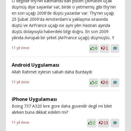
O değilde thy'nin katmandu'dan pisten çıkmasını uçak
düşmüş diye sayanlar var, birde o yetmemiş gibi thy'nin
en son uçağı 2008'de düştü yazanlar var. Thy'nin uçağı
25 Şubat 2009'da Amsterdam'a yaklaşma sırasında
düştü ve AirFrance uçağı ise aynı yılın Haziran ayında
düştü dolayısıyla haberdeki bilgi doğru. En son 2009
yılında Avrupalı bir şirket (AirFrance uçağı) düşmüştü.. !!
11 yıl önce
8
1
Android Uygulaması
Allah Rahmet eylesin sabah daha Burdaydi
11 yıl önce
0
0
iPhone Uygulaması
Boing 737 A320 lere gore daha guvenilir degil mi bilet
alırken buna dikkat edelim mi?
11 yıl önce
2
13