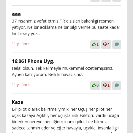
aaa
37 insanimiz vefat etmis TR disisleri bakanligi resmen
yatiyor. Ne bir aciklama ne bir bilgi verme bu saate kadar
hic birsey yok .
11 yıl önce
1
4
16:06 I Phone Uyg.
Helal olsun. Tek kelimeyle mükemmel özetlemişsiniz.
Aynen katılıyorum. Belli ki havacısınız.
11 yıl önce
0
1
Kaza
Bir pilot olarak belirtmeliyim ki her Uçuş her pilot her
uçak kazaya Açıktır, her uçuşta risk Faktörü vardır uçağa
binerken nereye ineceğinizi inanın pilot bile bilmez,
sadece tahmin eder ve eğer havayla, uçakla, insanla ilgili