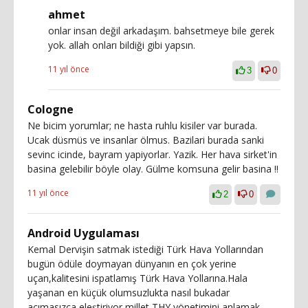
ahmet
onlar insan değil arkadaşım. bahsetmeye bile gerek
yok. allah onları bildiği gibi yapsın.
11 yıl önce
3
0
Cologne
Ne bicim yorumlar; ne hasta ruhlu kisiler var burada.
Ucak düsmüs ve insanlar ölmus. Bazilari burada sanki
sevinc icinde, bayram yapiyorlar. Yazik. Her hava sirket'in
basina gelebilir böyle olay. Gülme komsuna gelir basina !!
11 yıl önce
2
0
Android Uygulaması
Kemal Dervişin satmak istediği Türk Hava Yollarından
bugün ödüle doymayan dünyanın en çok yerine
uçan,kalitesini ispatlamış Türk Hava Yollarına.Hala
yaşanan en küçük olumsuzlukta nasıl bukadar
acımasızca eleştiriyor millet THY yönetimini anlamak