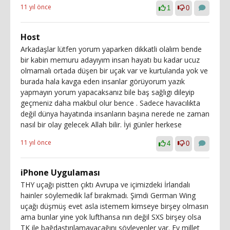
11 yıl önce
1
0
Host
Arkadaşlar lütfen yorum yaparken dikkatli olalım bende
bir kabin memuru adayıyım insan hayatı bu kadar ucuz
olmamalı ortada düşen bir uçak var ve kurtulanda yok ve
burada hala kavga eden insanlar görüyorum yazık
yapmayın yorum yapacaksanız bile baş sağlıgı dileyip
geçmeniz daha makbul olur bence . Sadece havacılıkta
değil dünya hayatında insanların başına nerede ne zaman
nasıl bir olay gelecek Allah bilir. İyi günler herkese
11 yıl önce
4
0
iPhone Uygulaması
THY uçağı pistten çıktı Avrupa ve içimizdeki İrlandalı
hainler söylemedik laf bırakmadı. Şimdi German Wing
uçağı düşmüş evet asla istemem kimseye birşey olmasın
ama bunlar yine yok lufthansa nın değil SXS birşey olsa
TK ile bağdaştırılamayacağını söyleyenler var. Ey millet