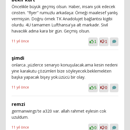
Öncelikle büyük geçmiş olsun. Haber, insanı şok edecek
cinsten. "flyer" rumuzlu arkadaşa: Örneği maalesef yanlış
vermişsin. Doğru örnek TK Anadolujet bağlantısı kigibi
olurdu. 4U tamamen Lufthansa'ya alt markadır. Sivil
havacılık adına kara bir gün. Geçmiş olsun.
11 yıl önce
1
1
şimdi
onlarca ,yüzlerce senaryo konuşulacak.ama kesin nedeni
yine karakutu çözümleri bize söyleyecek.beklemekten
başka yapacak bişey yok.üzücü bir olay.
11 yıl önce
5
0
remzi
germanwings'te a320 var. allah rahmet eylesin cok
uzuldum.
11 yıl önce
0
0