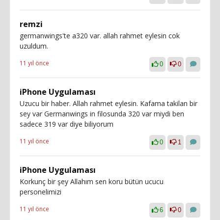
remzi
germanwings'te a320 var. allah rahmet eylesin cok
uzuldum.
11 yıl önce
0
0
iPhone Uygulaması
Uzucu bir haber. Allah rahmet eylesin. Kafama takilan bir
sey var Germanwings in filosunda 320 var miydi ben
sadece 319 var diye biliyorum
11 yıl önce
0
1
iPhone Uygulaması
Korkunç bir şey Allahım sen koru bütün ucucu
personelimizi
11 yıl önce
6
0