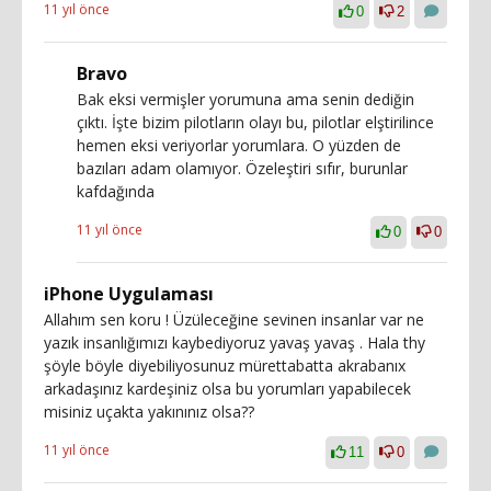
11 yıl önce
0
2
Bravo
Bak eksi vermişler yorumuna ama senin dediğin
çıktı. İşte bizim pilotların olayı bu, pilotlar elştirilince
hemen eksi veriyorlar yorumlara. O yüzden de
bazıları adam olamıyor. Özeleştiri sıfır, burunlar
kafdağında
11 yıl önce
0
0
iPhone Uygulaması
Allahım sen koru ! Üzüleceğine sevinen insanlar var ne
yazık insanlığımızı kaybediyoruz yavaş yavaş . Hala thy
şöyle böyle diyebiliyosunuz mürettabatta akrabanıx
arkadaşınız kardeşiniz olsa bu yorumları yapabilecek
misiniz uçakta yakınınız olsa??
11 yıl önce
11
0