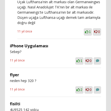
Uçak Lufthansa'nin alt markası olan Germanwingws
uçağı. Nasıl AnadoluJet TK'nın bir alt markası ile
Germanwings'te Lufthansa'nın bir alt markasıdır.
Düşen uçağa Lufthansa uçağı demek tam anlamıyla
doğru değil
11 yıl önce
1
0
iPhone Uygulaması
Sebep?
11 yıl önce
1
0
flyer
neden hep 320 ?
11 yıl önce
2
0
fisilti
4U9525 142 yolcu