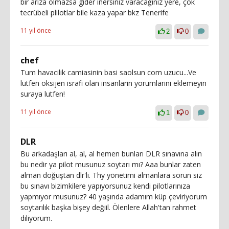
bir arıza olmazsa gider inersiniz varacağınız yere, çok
tecrübeli plilotlar bile kaza yapar bkz Tenerife
11 yıl önce
2
0
chef
Tum havacilik camiasinin basi saolsun com uzucu...Ve
lutfen oksijen israfi olan insanlarin yorumlarini eklemeyin
suraya lutfen!
11 yıl önce
1
0
DLR
Bu arkadaşları al, al, al hemen bunları DLR sınavına alın
bu nedir ya pilot musunuz soytarı mı? Aaa bunlar zaten
alman doğuştan dlr'lı. Thy yönetimi almanlara sorun siz
bu sınavı bizimkilere yapıyorsunuz kendi pilotlarınıza
yapmıyor musunuz? 40 yaşında adamım küp çeviriyorum
soytarılık başka bişey değiil. Ölenlere Allah'tan rahmet
diliyorum.