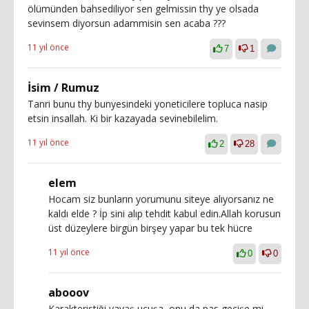
ölümünden bahsediliyor sen gelmissin thy ye olsada
sevinsem diyorsun adammisin sen acaba ???
11 yıl önce
7
1
İsim / Rumuz
Tanri bunu thy bunyesindeki yoneticilere topluca nasip
etsin insallah. Ki bir kazayada sevinebilelim.
11 yıl önce
2
28
elem
Hocam siz bunların yorumunu siteye alıyorsanız ne
kaldı elde ? İp sini alıp tehdit kabul edin.Allah korusun
üst düzeylere birgün birşey yapar bu tek hücre
11 yıl önce
0
0
abooov
Karakteristiği yavaş uçuşa, onu da pas geçişe mi