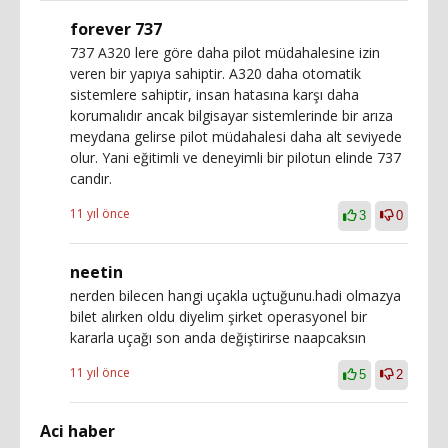
forever 737
737 A320 lere göre daha pilot müdahalesine izin
veren bir yapıya sahiptir. A320 daha otomatik
sistemlere sahiptir, insan hatasına karşı daha
korumalıdır ancak bilgisayar sistemlerinde bir arıza
meydana gelirse pilot müdahalesi daha alt seviyede
olur. Yani eğitimli ve deneyimli bir pilotun elinde 737
candır.
11 yıl önce
3
0
neetin
nerden bilecen hangi uçakla uçtuğunu.hadi olmazya
bilet alırken oldu diyelim şirket operasyonel bir
kararla uçağı son anda değiştirirse naapcaksın
11 yıl önce
5
2
Aci haber