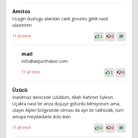
Amitos
Ucagin dustugu alandan canli goruntu geldi nasil
ulastiririm
11 yıl önce
1
0
mail
info@airporthaber.com
11 yıl önce
1
0
Üzücü
İnanılmaz derecede üzüldüm, Allah Rahmet Eylesin.
Uçakta nasıl bir arıza düşüşe götürdü bilmiyorum ama,
olayın Alpler bölgesinde olması da ayrı bir talihsizlik, tüm
avrupa meydanlarla dolu iken.
11 yıl önce
4
0