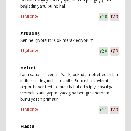
bağladın yahu bu ne hal.
11 yıl önce
0
0
Arkadaş
Sen ne içiyorsun? Çok merak ediyorum.
11 yıl önce
0
0
nefret
tanrı sana akıl versin. Yazık, bukadar nefret eden biri
intihar saldırganı bile olabilir. Bence bu söylemi
airporthaber tehtit olarak kabul edip ip yi savcılıga
vermeli. Yarın yapmayacagına ben güvenemem
bunu yazan primatın
11 yıl önce
1
0
Hasta