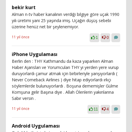
bekir kurt
Alman n-tv haber kanalının verdiği bilgiye göre uçak 1990
yılı üretimi yani 25 yaşında imiş. Uçağın düşüş sebebi
üzerine henüz net bir şeylenemiyor.
11 yıl önce
1
0
iPhone Uygulaması
Berlin den : THY Kathmandu da kaza yaparken Alman
Haber Ajansları ve Yorumcuları THY yi yerden yere vurup
duruyorlardı çamur atmak için birbirleriyle yarışıyorlardı (
Never Comeback Airlines ) diye hitap ediyorlardı ırkçı
söylemlerde bulunuyorlardı . Boşuna dememişler Gülme
Komşuna gelir Başına diye . Allah Ölenlerin yakınlarına
Sabır versin .
11 yıl önce
11
4
Android Uygulaması