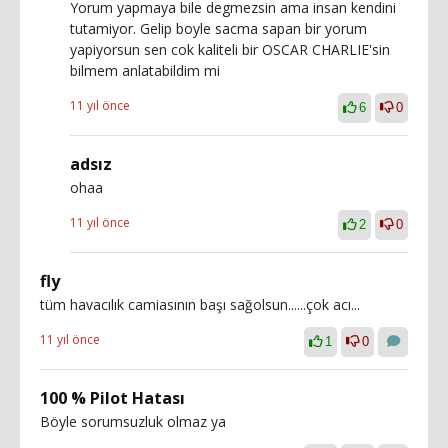
Yorum yapmaya bile degmezsin ama insan kendini
tutamiyor. Gelip boyle sacma sapan bir yorum
yapiyorsun sen cok kaliteli bir OSCAR CHARLIE'sin
bilmem anlatabildim mi
11 yıl önce
6
0
adsız
ohaa
11 yıl önce
2
0
fly
tüm havacılık camiasının başı sağolsun......çok acı...
11 yıl önce
1
0
100 % Pilot Hatası
Böyle sorumsuzluk olmaz ya