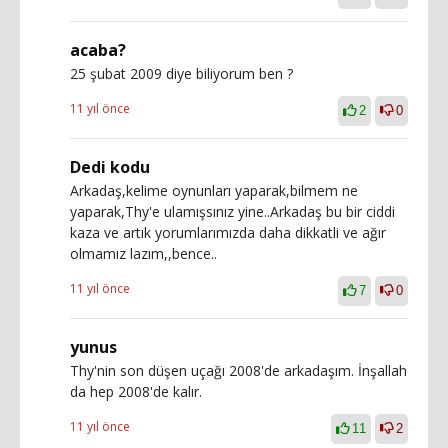
acaba?
25 şubat 2009 diye biliyorum ben ?
11 yıl önce
2
0
Dedi kodu
Arkadaş,kelime oynunları yaparak,bilmem ne
yaparak,Thy'e ulamışsınız yine..Arkadaş bu bir ciddi
kaza ve artık yorumlarımızda daha dikkatli ve ağır
olmamız lazım,,bence..
11 yıl önce
7
0
yunus
Thy'nin son düşen uçağı 2008'de arkadaşım. İnşallah
da hep 2008'de kalır.
11 yıl önce
11
2