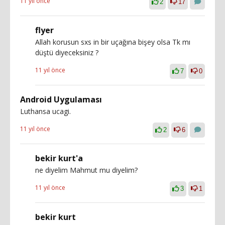
11 yıl önce
2
17
flyer
Allah korusun sxs in bir uçağına bişey olsa Tk mı
düştü diyeceksiniz ?
11 yıl önce
7
0
Android Uygulaması
Luthansa ucagi.
11 yıl önce
2
6
bekir kurt'a
ne diyelim Mahmut mu diyelim?
11 yıl önce
3
1
bekir kurt