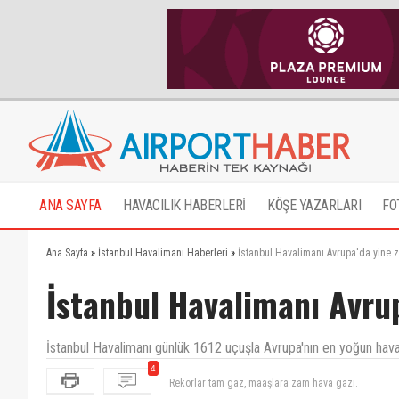
ANA SAYFA
HAVACILIK HABERLERİ
KÖŞE YAZARLARI
FO
Ana Sayfa
»
İstanbul Havalimanı Haberleri
»
İstanbul Havalimanı Avrupa'da yine 
İstanbul Havalimanı Avrup
İstanbul Havalimanı günlük 1612 uçuşla Avrupa'nın en yoğun hava
Rekorlar tam gaz, maaşlara zam hava gazı.
4
Para yok derler bize.Bu istifalar başınıza dert açac