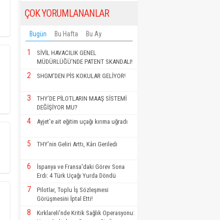
ÇOK YORUMLANANLAR
Bugün
Bu Hafta
Bu Ay
1
SİVİL HAVACILIK GENEL
MÜDÜRLÜĞÜ'NDE PATENT SKANDALI!
2
SHGM'DEN PİS KOKULAR GELİYOR!
3
THY’DE PİLOTLARIN MAAŞ SİSTEMİ
DEĞİŞİYOR MU?
4
Ayjet'e ait eğitim uçağı kırıma uğradı
5
THY’nin Geliri Arttı, Kârı Geriledi
6
İspanya ve Fransa'daki Görev Sona
Erdi: 4 Türk Uçağı Yurda Döndü
7
Pilotlar, Toplu İş Sözleşmesi
Görüşmesini İptal Etti!
8
Kırklareli'nde Kritik Sağlık Operasyonu: