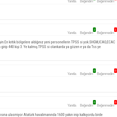
Yanıtla
Beğendim
Beğenmedim
2
1
Yanıtla
Beğendim
Beğenmedim
yin.En kritik bölgelere aldığınız yeni personellerin TPSS si yok.SHGM,ICAO,ECAC
girip 440 kişi 3. Ye kalmış.TPSS si olankarda ya gözen e ya da Tss ye
0
0
Yanıtla
Beğendim
Beğenmedim
0
0
Yanıtla
Beğendim
Beğenmedim
rısına ulasmiyor Atatürk havalimanında 1600 yakın inip kalkıyordu birde