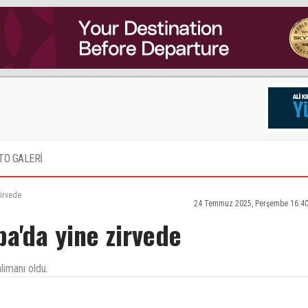
TO GALERİ
zirvede
24 Temmuz 2025, Perşembe 16:40
a'da yine zirvede
limanı oldu.
ak,demedi demeyin.En kritik bölgelere aldığınız yeni personellerin TPSS si