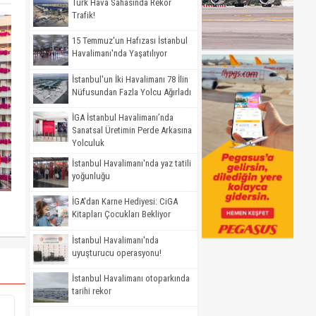
Türk Hava Sahasında Rekor
Trafik!
15 Temmuz'un Hafızası İstanbul
Havalimanı'nda Yaşatılıyor
İstanbul'un İki Havalimanı 78 İlin
Nüfusundan Fazla Yolcu Ağırladı
İGA İstanbul Havalimanı’nda
Sanatsal Üretimin Perde Arkasına
Yolculuk
İstanbul Havalimanı'nda yaz tatili
yoğunluğu
İGA'dan Karne Hediyesi: CiGA
Kitapları Çocukları Bekliyor
İstanbul Havalimanı'nda
uyuşturucu operasyonu!
İstanbul Havalimanı otoparkında
tarihi rekor