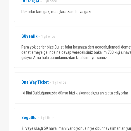
UCUZ İŞÇİ
~ 1 yıl önce
Rekorlar tam gaz, maaşlara zam hava gazı.
Güvenlik
~ 1 yıl önce
Para yok derler bize.Bu istifalar başınıza dert açacak,demedi deme
denetlemeye gelince ne cevap vereceksiniz bakalım.700 kişi sınava 
gidiyor.Ama hala burunlarınızdan kıl aldırmıyorsunuz.
One Way Ticket
~ 1 yıl önce
İki Bini Bulduğumuzda dünya bizi kıskanacak;şu an gıpta ediyorlar.
Sogutllu
~ 1 yıl önce
Zirveye ulaştı 59 havalimanı var diyonuz niye öbür havalimanlari ya