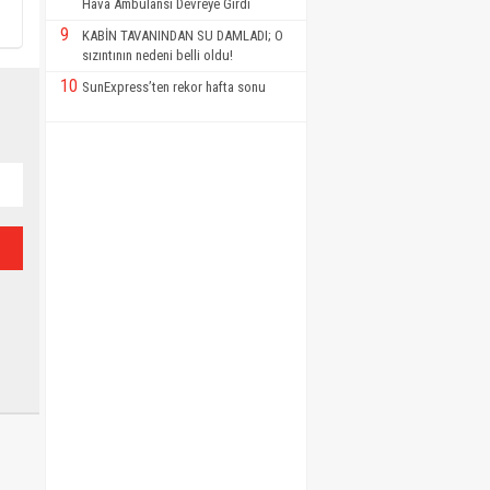
Hava Ambulansı Devreye Girdi
9
KABİN TAVANINDAN SU DAMLADI; O
sızıntının nedeni belli oldu!
10
SunExpress’ten rekor hafta sonu