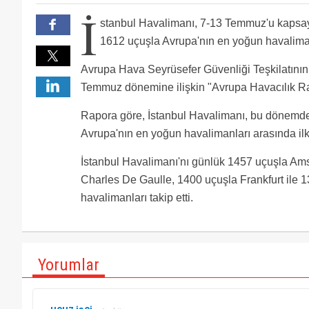
yok.SHGM,ICAO,ECAC denetlemeye gelince ne cevap ve
İki Bini Bulduğumuzda dünya bizi kıskanacak;şu an g
İ
gözen e ya da Tss ye gidiyor.Ama hala burunlarınızd
Zirveye ulaştı 59 havalimanı var diyonuz niye öbür h
stanbul Havalimanı, 7-13 Temmuz'u kaps
seçimlerde izin sezonunda çift koridorlu ucaklargeli
1612 uçuşla Avrupa'nın en yoğun havalimanı
Avrupa Hava Seyrüsefer Güvenliği Teşkilat
Temmuz dönemine ilişkin "Avrupa Havacılık R
Rapora göre, İstanbul Havalimanı, bu dönemd
Avrupa'nın en yoğun havalimanları arasında ilk 
İstanbul Havalimanı'nı günlük 1457 uçuşla Am
Charles De Gaulle, 1400 uçuşla Frankfurt ile
havalimanları takip etti.
Yorumlar