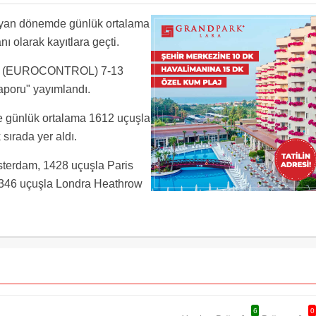
receksiniz bakalım.700 kişi sınava girip 440 kişi 3. Ye kalmış.TPSS si olankarda ya
ıpta ediyorlar.
an kıl aldırmıyorsunuz.
avalimanlari yarısına ulasmiyor Atatürk havalimanında 1600 yakın inip kalkıyordu birde
ayan dönemde günlük ortalama
rdi stuttgarta şimdi tek koridorlu geliyor neden gelmiyor
 olarak kayıtlara geçti.
ının (EUROCONTROL) 7-13
aporu" yayımlandı.
e günlük ortalama 1612 uçuşla
sırada yer aldı.
sterdam, 1428 uçuşla Paris
 1346 uçuşla Londra Heathrow
6
0