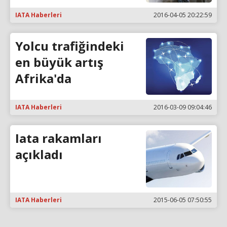
IATA Haberleri
2016-04-05 20:22:59
Yolcu trafiğindeki
en büyük artış
Afrika'da
IATA Haberleri
2016-03-09 09:04:46
Iata rakamları
açıkladı
IATA Haberleri
2015-06-05 07:50:55