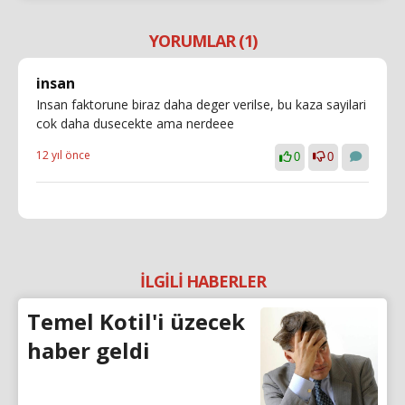
YORUMLAR (1)
insan
Insan faktorune biraz daha deger verilse, bu kaza sayilari
cok daha dusecekte ama nerdeee
12 yıl önce
0
0
İLGİLİ HABERLER
Temel Kotil'i üzecek
haber geldi