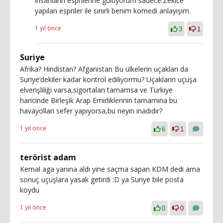
insanların esprilerine gülüyorum sadece.Zekice
yapılan espriler ile sınırlı benim komedi anlayışım.
1 yıl önce
3
1
Suriye
Afrika? Hindistan? Afganistan Bu ülkelerin uçakları da
Suriye’dekiler kadar kontrol ediliyormu? Uçakların uçuşa
elverişliliği varsa,sigortaları tamamsa ve Türkiye
haricinde Birleşik Arap Emirliklerinin tamamına bu
havayolları sefer yapıyorsa,bu neyin inadıdır?
1 yıl önce
6
1
terörist adam
Kemal aga yanına aldı yine saçma sapan KDM dedi ama
sonuç uçuşlara yasak getirdi :D ya Suriye bile posta
koydu
1 yıl önce
0
0