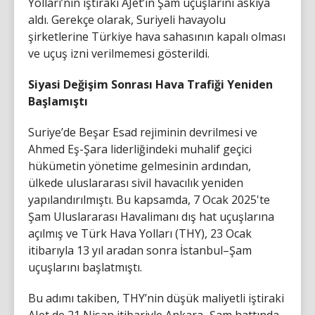
Yolları’nın iştiraki AJet’in Şam uçuşlarını askıya
aldı. Gerekçe olarak, Suriyeli havayolu
şirketlerine Türkiye hava sahasının kapalı olması
ve uçuş izni verilmemesi gösterildi.
Siyasi Değişim Sonrası Hava Trafiği Yeniden
Başlamıştı
Suriye’de Beşar Esad rejiminin devrilmesi ve
Ahmed Eş-Şara liderliğindeki muhalif geçici
hükümetin yönetime gelmesinin ardından,
ülkede uluslararası sivil havacılık yeniden
yapılandırılmıştı. Bu kapsamda, 7 Ocak 2025'te
Şam Uluslararası Havalimanı dış hat uçuşlarına
açılmış ve Türk Hava Yolları (THY), 23 Ocak
itibarıyla 13 yıl aradan sonra İstanbul–Şam
uçuşlarını başlatmıştı.
Bu adımı takiben, THY’nin düşük maliyetli iştiraki
AJet de 21 Nisan itibariyle Ankara–Şam hattında