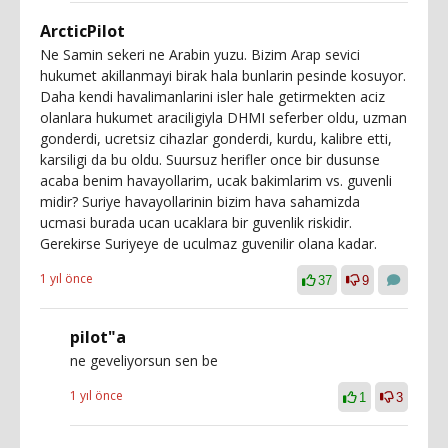
ArcticPilot
Ne Samin sekeri ne Arabin yuzu. Bizim Arap sevici
hukumet akillanmayi birak hala bunlarin pesinde kosuyor.
Daha kendi havalimanlarini isler hale getirmekten aciz
olanlara hukumet araciligiyla DHMI seferber oldu, uzman
gonderdi, ucretsiz cihazlar gonderdi, kurdu, kalibre etti,
karsiligi da bu oldu. Suursuz herifler once bir dusunse
acaba benim havayollarim, ucak bakimlarim vs. guvenli
midir? Suriye havayollarinin bizim hava sahamizda
ucmasi burada ucan ucaklara bir guvenlik riskidir.
Gerekirse Suriyeye de uculmaz guvenilir olana kadar.
1 yıl önce
37
9
pilot"a
ne geveliyorsun sen be
1 yıl önce
1
3