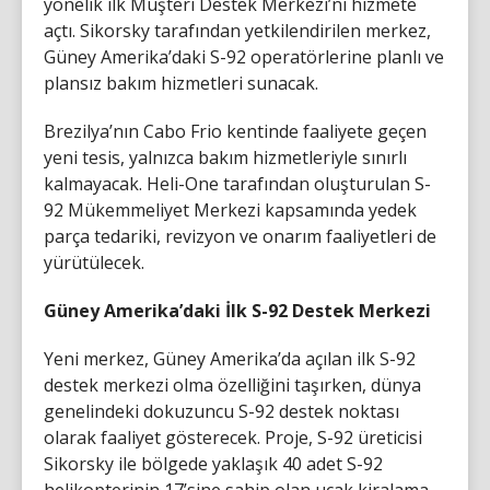
yönelik ilk Müşteri Destek Merkezi’ni hizmete
açtı. Sikorsky tarafından yetkilendirilen merkez,
Güney Amerika’daki S-92 operatörlerine planlı ve
plansız bakım hizmetleri sunacak.
Brezilya’nın Cabo Frio kentinde faaliyete geçen
yeni tesis, yalnızca bakım hizmetleriyle sınırlı
kalmayacak. Heli-One tarafından oluşturulan S-
92 Mükemmeliyet Merkezi kapsamında yedek
parça tedariki, revizyon ve onarım faaliyetleri de
yürütülecek.
Güney Amerika’daki İlk S-92 Destek Merkezi
Yeni merkez, Güney Amerika’da açılan ilk S-92
destek merkezi olma özelliğini taşırken, dünya
genelindeki dokuzuncu S-92 destek noktası
olarak faaliyet gösterecek. Proje, S-92 üreticisi
Sikorsky ile bölgede yaklaşık 40 adet S-92
helikopterinin 17’sine sahip olan uçak kiralama