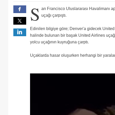
S
an Francisco Uluslararası Havalimanı ap
uçağı çarpıştı.
Edinilen bilgiye göre; Denver'a gidecek United 
halinde bulunan bir başak United Airlines uça
yolcu uçağının kuyruğuna çarptı.
Uçaklarda hasar oluşurken herhangi bir yaralan