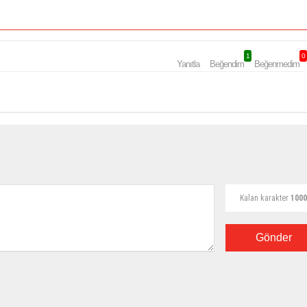
1
0
Yanıtla
Beğendim
Beğenmedim
Kalan karakter
1000
Gönder