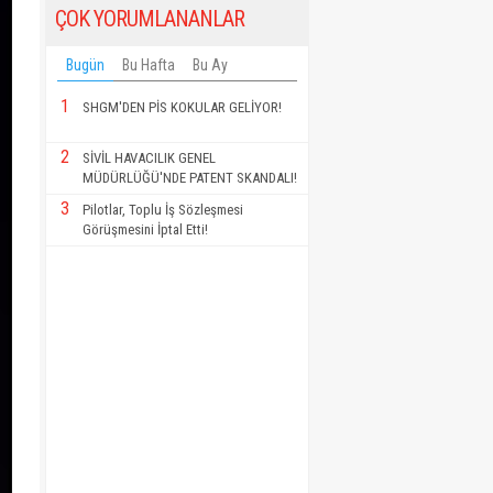
ÇOK YORUMLANANLAR
Bugün
Bu Hafta
Bu Ay
1
SHGM'DEN PİS KOKULAR GELİYOR!
2
SİVİL HAVACILIK GENEL
MÜDÜRLÜĞÜ'NDE PATENT SKANDALI!
3
Pilotlar, Toplu İş Sözleşmesi
Görüşmesini İptal Etti!