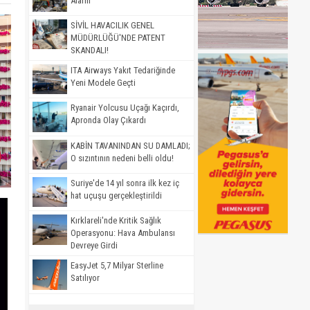
Alarm
SİVİL HAVACILIK GENEL
MÜDÜRLÜĞÜ'NDE PATENT
SKANDALI!
ITA Airways Yakıt Tedariğinde
Yeni Modele Geçti
Ryanair Yolcusu Uçağı Kaçırdı,
Apronda Olay Çıkardı
KABİN TAVANINDAN SU DAMLADI;
O sızıntının nedeni belli oldu!
Suriye'de 14 yıl sonra ilk kez iç
hat uçuşu gerçekleştirildi
Kırklareli'nde Kritik Sağlık
Operasyonu: Hava Ambulansı
Devreye Girdi
EasyJet 5,7 Milyar Sterline
Satılıyor