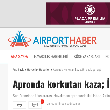
ANA SAYFA
HAVACILIK HABERLERİ
KÖŞE YAZARLARI
FO
Ana Sayfa
»
Havacılık Haberleri
»
Apronda korkutan kaza; İki uçak çarpıştı
Apronda korkutan kaza; İ
San Francisco Uluslararası Havalimanı apronunda iki United Airlin
1
United Airlines uçağı bunlar.