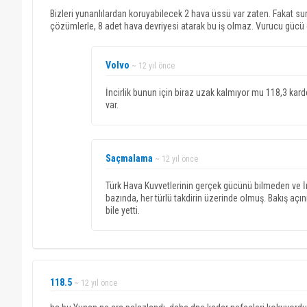
Bizleri yunanlılardan koruyabilecek 2 hava üssü var zaten. Fakat sur
çözümlerle, 8 adet hava devriyesi atarak bu iş olmaz. Vurucu gücü ol
Volvo
~ 12 yıl önce
İncirlik bunun için biraz uzak kalmıyor mu 118,3 kard
var.
Saçmalama
~ 12 yıl önce
Türk Hava Kuvvetlerinin gerçek gücünü bilmeden ve İn
bazında, her türlü takdirin üzerinde olmuş. Bakış açın
bile yetti.
118.5
~ 12 yıl önce