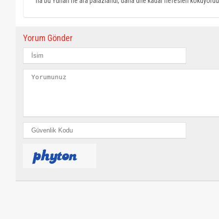
ha bu Yunan ne ara palazlandı, daha dne kadar nefesleri kokuyordu 
Yorum Gönder