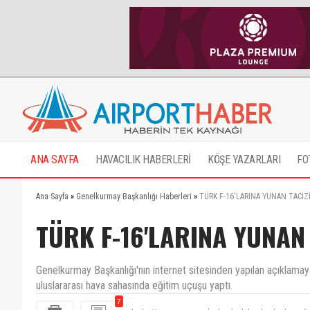
ANA SAYFA
HAVACILIK HABERLERİ
KÖŞE YAZARLARI
FO
Ana Sayfa
»
Genelkurmay Başkanlığı Haberleri
»
TÜRK F-16'LARINA YUNAN TACİZ
TÜRK F-16'LARINA YUNAN 
Genelkurmay Başkanlığı'nın internet sitesinden yapılan açıklamaya
uluslararası hava sahasında eğitim uçuşu yaptı.
7
ha bu Yunan ne ara palazlandı, daha dne kadar nefe