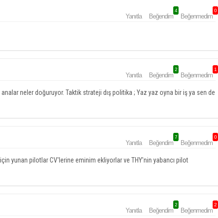
4
0
Yanıtla
Beğendim
Beğenmedim
2
1
Yanıtla
Beğendim
Beğenmedim
nalar neler doğuruyor. Taktik strateji dış politika ; Yaz yaz oyna bir iş ya sen de
7
0
Yanıtla
Beğendim
Beğenmedim
çin yunan pilotlar CV'lerine eminim ekliyorlar ve THY'nin yabancı pilot
2
2
Yanıtla
Beğendim
Beğenmedim