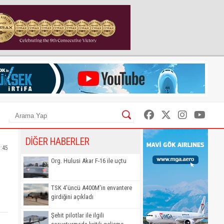
DİĞER HABERLER
7:45
Org. Hulusi Akar F-16 ile uçtu
TSK 4'üncü A400M'in envantere
girdiğini açıkladı
Şehit pilotlar ile ilgili