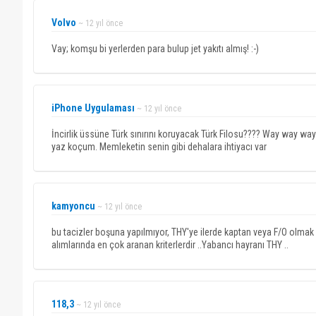
Volvo
~ 12 yıl önce
Vay; komşu bi yerlerden para bulup jet yakıtı almış! :-)
iPhone Uygulaması
~ 12 yıl önce
İncirlik üssüne Türk sınırını koruyacak Türk Filosu???? Way way way a
yaz koçum. Memleketin senin gibi dehalara ihtiyacı var
kamyoncu
~ 12 yıl önce
bu tacizler boşuna yapılmıyor, THY'ye ilerde kaptan veya F/O olmak i
alımlarında en çok aranan kriterlerdir ..Yabancı hayranı THY ..
118,3
~ 12 yıl önce