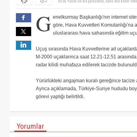
Vay; komşu bi yerlerden para bulup jet yakıtı almış! :-
İncirlik üssüne Türk sınırını koruyacak Türk Filosu???
G
sen de yaz koçum. Memleketin senin gibi dehalara ih
bu tacizler boşuna yapılmıyor, THY'ye ilerde kaptan 
enelkurmay Başkanlığı'nın internet sit
alımlarında en çok aranan kriterlerdir ..Yabancı hay
Bizleri yunanlılardan koruyabilecek 2 hava üssü var 
göre, Hava Kuvvetleri Komutanlığı'na ai
çözümlerle, 8 adet hava devriyesi atarak bu iş olmaz.
uluslararası hava sahasında eğitim uçu
Uçuş sırasında Hava Kuvvetlerine ait uçaklardan
M-2000 uçaklarınca saat 12.21-12.51 arasında,
radar kilidi muhafaza edilerek tacizde bulunuld
Yürürlükteki angajman kuralı gereğince tacize ay
Ayrıca açıklamada, Türkiye-Suriye hududu boy
görevi yaptığı belirtildi.
Yorumlar