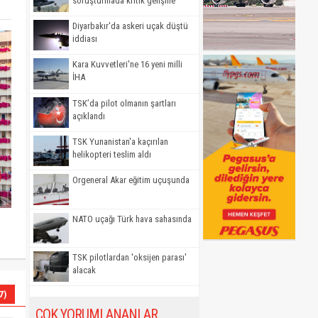
soruşturmada kritik gelişme
Diyarbakır'da askeri uçak düştü
iddiası
Kara Kuvvetleri'ne 16 yeni milli
İHA
TSK’da pilot olmanın şartları
açıklandı
TSK Yunanistan'a kaçırılan
helikopteri teslim aldı
Orgeneral Akar eğitim uçuşunda
NATO uçağı Türk hava sahasında
TSK pilotlardan 'oksijen parası'
alacak
7)
ÇOK YORUMLANANLAR