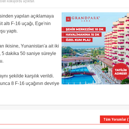
)
? Way way way analar neler doğuruyor. Taktik strateji dış politika ; Yaz yaz oyna bir iş ya
tiyacı var
veya F/O olmak için yunan pilotlar CV'lerine eminim ekliyorlar ve THY'nin yabancı pilot
esinden yapılan açıklamaya
ranı THY ..
zaten. Fakat suriye sınırı için vurucu güce sahip bir adet hava üssümüz yok bile. geçici
t altı F-16 uçağı, Ege'nin
 Vurucu gücü olan kalıcı bir kuvvet konuşlanmalı artık incirlik üssüne.
şu yaptı.
 ikisine, Yunanistan'a ait iki
 5 dakika 50 saniye süreyle
u.
nı şekilde karşılık verildi.
unca 8 F-16 uçağının devriye
Tüm Yorumlar (