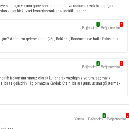
iye sınırı için vurucu güce sahip bir adet hava üssümüz yok bile. geçici
an kalıcı bir kuvvet konuşlanmalı artık incirlik üssüne.
1
0
Beğendim
Beğenmedim
eşim? Adana'ya gelene kadar Çiğli, Balıkesir, Bandırma (ve hatta Eskişehir)
2
0
Beğendim
Beğenmedim
cirlik frekansını rumuz olarak kullanarak yazdığınız yorum; saçmalık
ızı biraz geliştirin. Hiç olmazsa Kardak Krizini bir araştırın, ucunu göstermek
5
0
Yanıtla
Beğendim
Beğenmedim