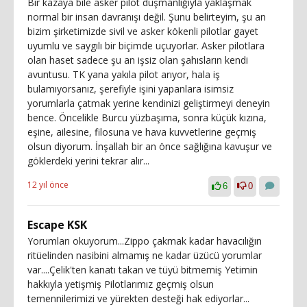
Bir kazaya bile asker pilot düşmanlığıyla yaklaşmak
normal bir insan davranışı değil. Şunu belirteyim, şu an
bizim şirketimizde sivil ve asker kökenli pilotlar gayet
uyumlu ve saygılı bir biçimde uçuyorlar. Asker pilotlara
olan haset sadece şu an işsiz olan şahısların kendi
avuntusu. TK yana yakıla pilot arıyor, hala iş
bulamıyorsanız, şerefiyle işini yapanlara isimsiz
yorumlarla çatmak yerine kendinizi geliştirmeyi deneyin
bence. Öncelikle Burcu yüzbaşıma, sonra küçük kızına,
eşine, ailesine, filosuna ve hava kuvvetlerine geçmiş
olsun diyorum. İnşallah bir an önce sağlığına kavuşur ve
göklerdeki yerini tekrar alır...
12 yıl önce
6
0
Escape KSK
Yorumları okuyorum...Zippo çakmak kadar havacılığın
ritüelinden nasibini almamış ne kadar üzücü yorumlar
var....Çelik'ten kanatı takan ve tüyü bitmemiş Yetimin
hakkıyla yetişmiş Pilotlarımız geçmiş olsun
temennilerimizi ve yürekten desteği hak ediyorlar...