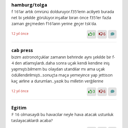
hamburg/tolga
f 16'lar artık ömrünü dolduruyor.f35'lerin aciliyeti burada
net bi şekilde görülüyor.inşallar biran önce f35'ler fazla
zaman geçmeden f16'ların yerine geçer tsk'da.
12 yıl önce
0
6
cab press
bizim astronotçuklar zamanın behrinde aynı şekilde bir f-
4 den atlamışlardı..daha sonra uçak kendi kendine iniş
yapmıştı.bilmem bu olaydan utandılar mı ama uçak
ödüllendirilmişti...sonuçta maça yemeyince yap jettison
kaç airline a durumları...yazık bu milletin verğilerine
12 yıl önce
3
6
Egitim
F 16 olmasaydi bu havacilar neyle hava atacak ustunluk
taslayacaklardi acaba?