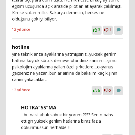
eğitim uçuşunda açık arazide pilotları atlayarak çakılmıştı.
Kimse vatan-millet-Sakarya demesin, herkes ne
olduğunu çok iyi biliyor.
12 yıl önce
3
1
hotline
yine teknik arıza ayaklarına yatmışsınız...yüksek gerilim
hattına kuyruk sürtük demeye utandınız sanırım....şimdi
psikolojim ayaklarına yallah özel şirketlere....okyanus
geçseniz ne yazar...bunlar airline da bakalım kaç kişinin
canını yakacaklar..
12 yıl önce
5
2
HOTKA"SS"MA
...bu nasil abuk sabuk bir yorum ???? Sen o bahs
ettigin yüksek gerilim hatlarina biraz fazla
dokunmussun herhalde !!!