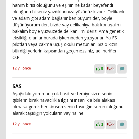
hanım birisi olduğunu ve eşinin ne kadar beyefendi
olduğunu bilseniz yazdıklarınıza yüzünüz kızarır. Delikanlı
ve adam gibi adam bağlanır ben buyum der, böyle
düşünüyorum der, bizde vay delikanlıya bak konuşalım
bakalım böyle yüzyüzede delikanlı mı deriz. Ama genetik
eksikliği olanlar burada işkembeden yazıyorlar. Ya FS
pilotları veya çakma uçuş okulu mezunları. Siz o kızın
bitirdiği yerlerin kapısından geçemezsiniz, adi herifler.
O.P.
12 yıl önce
6
2
SAS
Aşağıdaki yorumun çok basit ve terbiyesizce senin
gibilerin bırak havacılıkla ilgisini insanlıkla bile alakası
olmasa gerek her kimsen senin taşıdığın sorumluluğunu
alarak taşıdığın yolcuların vay haline
12 yıl önce
3
2