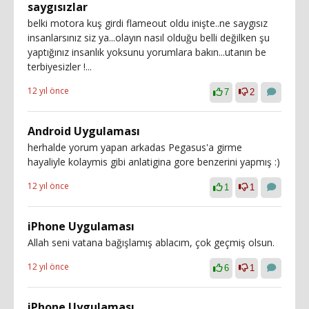
saygısızlar
belki motora kuş girdi flameout oldu inişte..ne saygısız
insanlarsınız siz ya...olayın nasıl olduğu belli değilken şu
yaptığınız insanlık yoksunu yorumlara bakın...utanın be
terbiyesizler !...
12 yıl önce
7
2
Android Uygulaması
herhalde yorum yapan arkadas Pegasus'a girme
hayaliyle kolaymis gibi anlatigina gore benzerini yapmış :)
12 yıl önce
1
1
iPhone Uygulaması
Allah seni vatana bağışlamış ablacım, çok geçmiş olsun.
12 yıl önce
6
1
iPhone Uygulaması