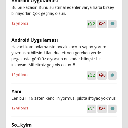
Android Uygulaması
Bu bir kazadir. Bunu suistimal edenler varya harbi birsey
bilmiyorlar. Çok geçmiş olsun.
12 yıl önce
2
0
Android Uygulaması
Havaciliktan anlamazsin ancak saçma sapan yorum
yazmasını bilirsin. Ulan dua etmen gereken yerde
pegasusta görürüz diyorsun ne kadar bilinçsiz bir
insansın. Milletimiz geçmiş olsun. !!
12 yıl önce
2
0
Yani
Len bu F 16 zaten kendi iniyormus, pilota ihtiyac yokmus
12 yıl önce
1
6
So...kyim