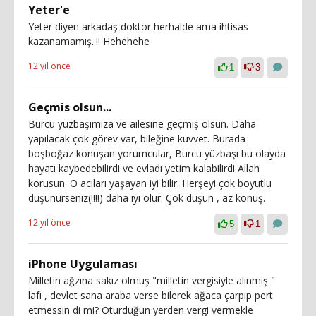
Yeter'e
Yeter diyen arkadaş doktor herhalde ama ihtisas
kazanamamış..!! Hehehehe
12 yıl önce
1
3
Geçmis olsun...
Burcu yüzbaşımıza ve ailesine geçmiş olsun. Daha
yapılacak çok görev var, bileğine kuvvet. Burada
boşboğaz konuşan yorumcular, Burcu yüzbaşı bu olayda
hayatı kaybedebilirdi ve evladı yetim kalabilirdi Allah
korusun. O acıları yaşayan iyi bilir. Herşeyi çok boyutlu
düşünürseniz(!!!!) daha iyi olur. Çok düşün , az konuş.
12 yıl önce
5
1
iPhone Uygulaması
Milletin ağzına sakız olmuş "milletin vergisiyle alınmış "
lafı , devlet sana araba verse bilerek ağaca çarpıp pert
etmessin di mi? Oturduğun yerden vergi vermekle