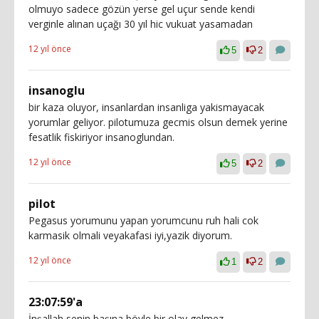
olmuyo sadece gözün yerse gel uçur sende kendi
verginle alınan uçağı 30 yıl hic vukuat yasamadan
12 yıl önce
5
2
insanoglu
bir kaza oluyor, insanlardan insanliga yakismayacak
yorumlar geliyor. pilotumuza gecmis olsun demek yerine
fesatlik fiskiriyor insanoglundan.
12 yıl önce
5
2
pilot
Pegasus yorumunu yapan yorumcunu ruh hali cok
karmasik olmali veyakafasi iyi,yazik diyorum.
12 yıl önce
1
2
23:07:59'a
İnşallah senin başına böyle bir olay gelmez.