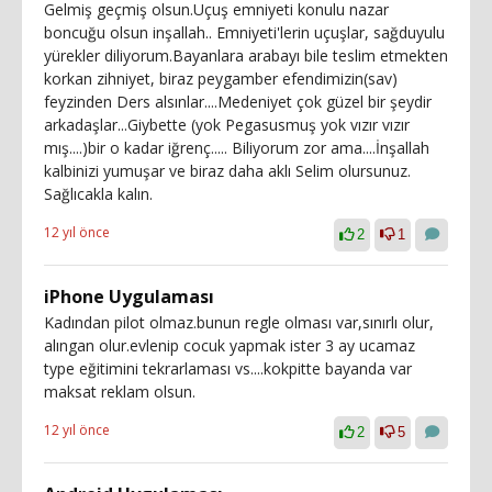
Gelmiş geçmiş olsun.Uçuş emniyeti konulu nazar
boncuğu olsun inşallah.. Emniyeti'lerin uçuşlar, sağduyulu
yürekler diliyorum.Bayanlara arabayı bile teslim etmekten
korkan zihniyet, biraz peygamber efendimizin(sav)
feyzinden Ders alsınlar....Medeniyet çok güzel bir şeydir
arkadaşlar...Giybette (yok Pegasusmuş yok vızır vızır
mış....)bir o kadar iğrenç..... Biliyorum zor ama....İnşallah
kalbinizi yumuşar ve biraz daha aklı Selim olursunuz.
Sağlıcakla kalın.
12 yıl önce
2
1
iPhone Uygulaması
Kadından pilot olmaz.bunun regle olması var,sınırlı olur,
alıngan olur.evlenip cocuk yapmak ister 3 ay ucamaz
type eğitimini tekrarlaması vs....kokpitte bayanda var
maksat reklam olsun.
12 yıl önce
2
5