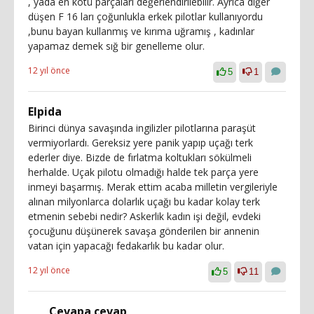
, yada en kötü parçaları değerlendirilebilir. Ayrıca diğer
düşen F 16 ları çoğunlukla erkek pilotlar kullanıyordu
,bunu bayan kullanmış ve kırıma uğramış , kadınlar
yapamaz demek sığ bir genelleme olur.
12 yıl önce
5
1
Elpida
Birinci dünya savaşında ingilizler pilotlarına paraşüt
vermiyorlardı. Gereksiz yere panik yapıp uçağı terk
ederler diye. Bizde de fırlatma koltukları sökülmeli
herhalde. Uçak pilotu olmadığı halde tek parça yere
inmeyi başarmış. Merak ettim acaba milletin vergileriyle
alınan milyonlarca dolarlık uçağı bu kadar kolay terk
etmenin sebebi nedir? Askerlik kadın işi değil, evdeki
çocuğunu düşünerek savaşa gönderilen bir annenin
vatan için yapacağı fedakarlık bu kadar olur.
12 yıl önce
5
11
Cevapa cevap