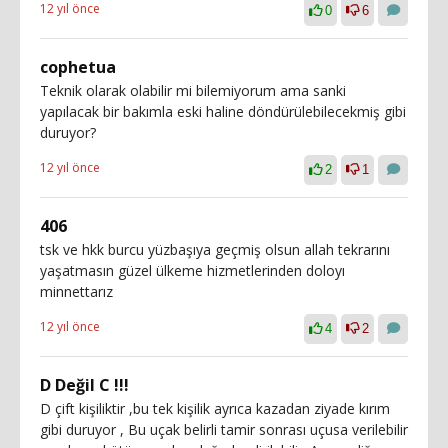
12 yıl önce
0
6
cophetua
Teknik olarak olabilir mi bilemiyorum ama sanki
yapılacak bir bakımla eski haline döndürülebilecekmiş gibi
duruyor?
12 yıl önce
2
1
406
tsk ve hkk burcu yüzbaşıya geçmiş olsun allah tekrarını
yaşatmasın güzel ülkeme hizmetlerinden doloyı
minnettarız
12 yıl önce
4
2
D Değil C !!!
D çift kişiliktir ,bu tek kişilik ayrıca kazadan ziyade kırım
gibi duruyor , Bu uçak belirli tamir sonrası uçusa verilebilir