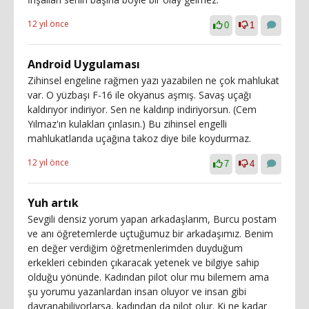
12 yıl önce
0
1
Android Uygulaması
Zihinsel engeline rağmen yazı yazabilen ne çok mahlukat
var. O yüzbaşı F-16 ile okyanus aşmış. Savaş uçağı
kaldırıyor indiriyor. Sen ne kaldırıp indiriyorsun. (Cem
Yılmaz'ın kulakları çınlasın.) Bu zihinsel engelli
mahlukatlarıda uçağına takoz diye bile koydurmaz.
12 yıl önce
7
4
Yuh artık
Sevgili densiz yorum yapan arkadaşlarım, Burcu postam
ve anı öğretemlerde uçtuğumuz bir arkadaşımız. Benim
en değer verdiğim öğretmenlerimden duyduğum
erkekleri cebinden çıkaracak yetenek ve bilgiye sahip
olduğu yönünde. Kadından pilot olur mu bilemem ama
şu yorumu yazanlardan insan oluyor ve insan gibi
davranabiliyorlarsa, kadından da pilot olur. Ki ne kadar