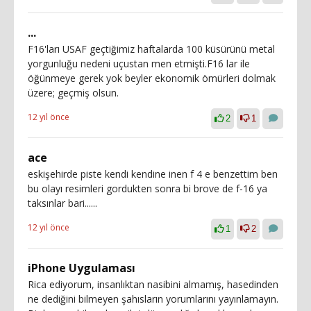
...
F16'ları USAF geçtiğimiz haftalarda 100 küsürünü metal
yorgunluğu nedeni uçustan men etmişti.F16 lar ile
öğünmeye gerek yok beyler ekonomik ömürleri dolmak
üzere; geçmiş olsun.
12 yıl önce
2
1
ace
eskişehirde piste kendi kendine inen f 4 e benzettim ben
bu olayı resimleri gordukten sonra bi brove de f-16 ya
taksınlar bari......
12 yıl önce
1
2
iPhone Uygulaması
Rica ediyorum, insanlıktan nasibini almamış, hasedinden
ne dediğini bilmeyen şahısların yorumlarını yayınlamayın.