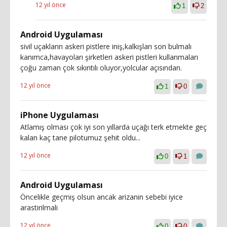
12 yıl önce
1
2
Android Uygulaması
sivil uçakların askeri pistlere iniş,kalkışları son bulmalı
kanımca,havayoları şirketleri askeri pistleri kullanmaları
çoğu zaman çok sıkıntılı oluyor,yolcular açısından.
12 yıl önce
1
0
iPhone Uygulaması
Atlamış olması çok iyi son yıllarda uçağı terk etmekte geç
kalan kaç tane pilotumuz şehit oldu...
12 yıl önce
0
1
Android Uygulaması
Öncelikle geçmiş olsun ancak arizanin sebebi iyice
arastirilmali
12 yıl önce
0
0