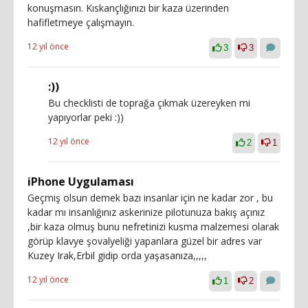
konuşmasın. Kıskançlığınızı bir kaza üzerinden
hafifletmeye çalışmayın.
12 yıl önce
3
3
:))
Bu checklisti de toprağa çıkmak üzereyken mi
yapıyorlar peki :))
12 yıl önce
2
1
iPhone Uygulaması
Geçmiş olsun demek bazı insanlar için ne kadar zor , bu
kadar mı insanlığınız askerinize pilotunuza bakış açınız
,bir kaza olmuş bunu nefretinizi kusma malzemesi olarak
görüp klavye şovalyeliği yapanlara güzel bir adres var
Kuzey Irak,Erbil gidip orda yaşasanıza,,,,,
12 yıl önce
1
2