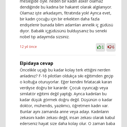
mesleğide öyle. neden bir kadın asker olamaz
dendiğinde bu kadına bir hakaret olarak algılanıyor.
Olamaz işte arkadaşım, fıtratında yok! Ayrıca evet,
bir kadın çocuğu için bir erkekten daha fazla
endişelenir bunada bilim adamları annelik iç güdüsü
diyor. Babalık içgüdüsünü bulduysanız bu seneki
nobel tıp adayımda sizsiniz.
12 yıl önce
1
6
Elpidaya cevap
Öncelikle uçağı bu kadar kolay terk ettiğini nerden
anladınız? F-16 pilotları oldukça sıkı eğitimden geçip
o koltuğa oturuyorlar. Eğer kendini fırlatacak kararı
verdiyse doğru bir karardır. Çocuk oyuncağı veya
similatör eğitimi değil yaptığı. Ayrıca kadınları bu
kadar düşük görmek doğru değil. Düşünün o kadar
doktor, mühendis, yazılımcı, öğretmen kadın var.
Bunlar aynı zamanda anne veya adayı. Kadınların
zekasını kadın zekası değil, insan zekası olarak kabul
ederseniz hayat size daha kolay olur. O zaman baba