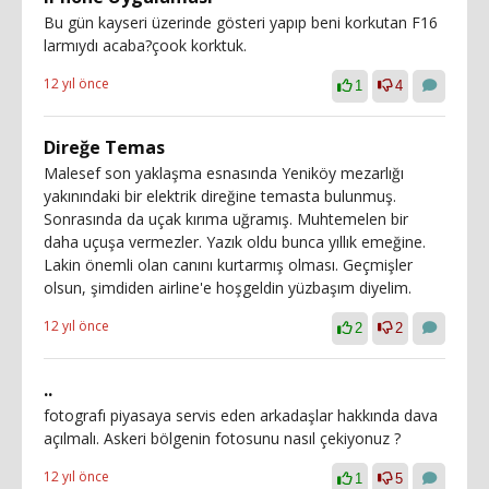
Bu gün kayseri üzerinde gösteri yapıp beni korkutan F16
larmıydı acaba?çook korktuk.
12 yıl önce
1
4
Direğe Temas
Malesef son yaklaşma esnasında Yeniköy mezarlığı
yakınındaki bir elektrik direğine temasta bulunmuş.
Sonrasında da uçak kırıma uğramış. Muhtemelen bir
daha uçuşa vermezler. Yazık oldu bunca yıllık emeğine.
Lakin önemli olan canını kurtarmış olması. Geçmişler
olsun, şimdiden airline'e hoşgeldin yüzbaşım diyelim.
12 yıl önce
2
2
..
fotografı piyasaya servis eden arkadaşlar hakkında dava
açılmalı. Askeri bölgenin fotosunu nasıl çekiyonuz ?
12 yıl önce
1
5