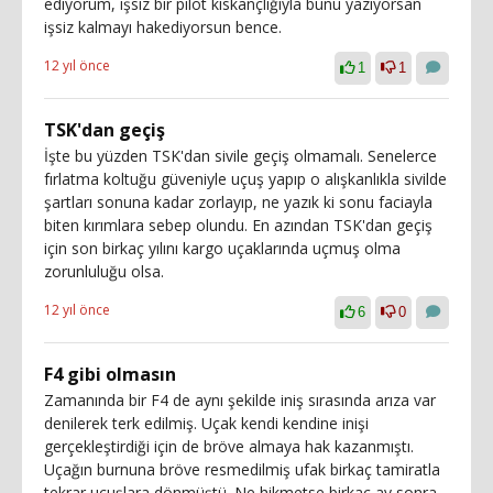
ediyorum, işsiz bir pilot kıskançlığıyla bunu yazıyorsan
işsiz kalmayı hakediyorsun bence.
12 yıl önce
1
1
TSK'dan geçiş
İşte bu yüzden TSK'dan sivile geçiş olmamalı. Senelerce
fırlatma koltuğu güveniyle uçuş yapıp o alışkanlıkla sivilde
şartları sonuna kadar zorlayıp, ne yazık ki sonu faciayla
biten kırımlara sebep olundu. En azından TSK'dan geçiş
için son birkaç yılını kargo uçaklarında uçmuş olma
zorunluluğu olsa.
12 yıl önce
6
0
F4 gibi olmasın
Zamanında bir F4 de aynı şekilde iniş sırasında arıza var
denilerek terk edilmiş. Uçak kendi kendine inişi
gerçekleştirdiği için de bröve almaya hak kazanmıştı.
Uçağın burnuna bröve resmedilmiş ufak birkaç tamiratla
tekrar uçuşlara dönmüştü. Ne hikmetse birkaç ay sonra