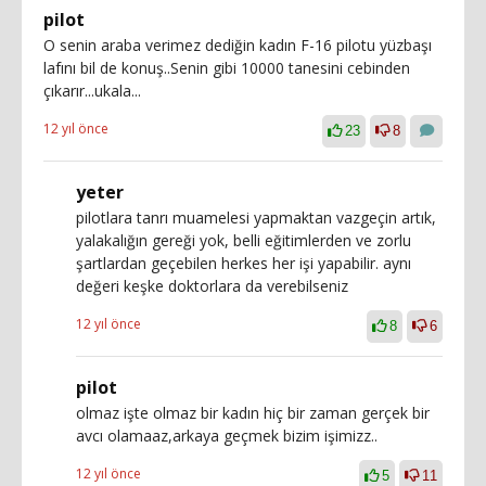
pilot
O senin araba verimez dediğin kadın F-16 pilotu yüzbaşı
lafını bil de konuş..Senin gibi 10000 tanesini cebinden
çıkarır...ukala...
12 yıl önce
23
8
yeter
pilotlara tanrı muamelesi yapmaktan vazgeçin artık,
yalakalığın gereği yok, belli eğitimlerden ve zorlu
şartlardan geçebilen herkes her işi yapabilir. aynı
değeri keşke doktorlara da verebilseniz
12 yıl önce
8
6
pilot
olmaz işte olmaz bir kadın hiç bir zaman gerçek bir
avcı olamaaz,arkaya geçmek bizim işimizz..
12 yıl önce
5
11