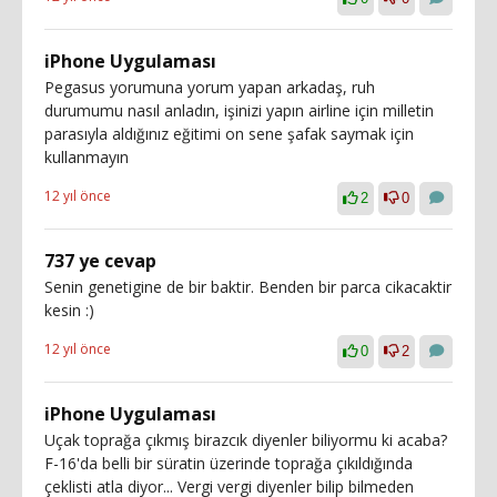
iPhone Uygulaması
Pegasus yorumuna yorum yapan arkadaş, ruh
durumumu nasıl anladın, işinizi yapın airline için milletin
parasıyla aldığınız eğitimi on sene şafak saymak için
kullanmayın
12 yıl önce
2
0
737 ye cevap
Senin genetigine de bir baktir. Benden bir parca cikacaktir
kesin :)
12 yıl önce
0
2
iPhone Uygulaması
Uçak toprağa çıkmış birazcık diyenler biliyormu ki acaba?
F-16'da belli bir süratin üzerinde toprağa çıkıldığında
çeklisti atla diyor... Vergi vergi diyenler bilip bilmeden