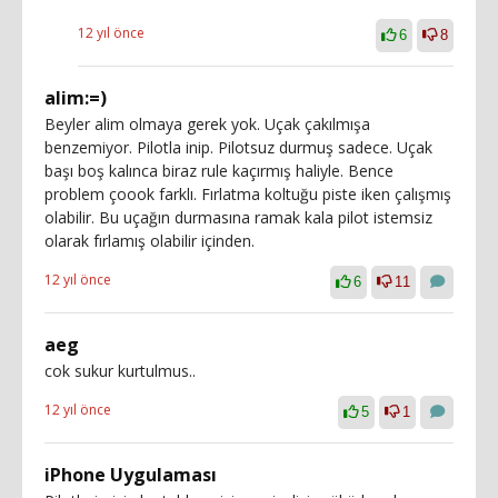
12 yıl önce
6
8
alim:=)
Beyler alim olmaya gerek yok. Uçak çakılmışa
benzemiyor. Pilotla inip. Pilotsuz durmuş sadece. Uçak
başı boş kalınca biraz rule kaçırmış haliyle. Bence
problem çoook farklı. Fırlatma koltuğu piste iken çalışmış
olabilir. Bu uçağın durmasına ramak kala pilot istemsiz
olarak fırlamış olabilir içinden.
12 yıl önce
6
11
aeg
cok sukur kurtulmus..
12 yıl önce
5
1
iPhone Uygulaması