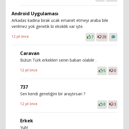
Android Uygulaması
Arkadas kadina birak ucak emanet etmeyi araba bile
verilmez yok genetik bi eksiklik var işte.
12 yıl önce
7
29
Caravan
Bütün Türk erkekleri senin baban olabilir .
12 yıl önce
5
0
737
Sen kendi genetiğini bir araştırsan ?
12 yıl önce
8
3
Erkek
Yuh!