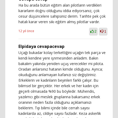
Ha bu arada bütün eğitim alan pilotların verdikleri
kararların doğru olduğunu iddia ediyorsanız, çok
cesur düşüncelere sahipsiniz derim. Tarihte pek çok
hatalı karar veren sıkı eğitim almış pilotlar vardır.
12 yıl önce
2
1
Elpidaya cevapacevap
Uçağı bukadar kolay terkettiğini uçağın tek parça ve
kendi kendine yere işnmesinden anladım. Bakın
bakalım yakında yeniden uçuş verecekler mi pilota.
Oradan anlarsınız hatanın kimde olduğunu. Ayrıca;
okuduğunu anlamayan kafanızı siz değiştiriniz.
Erkeklerin ve kadınların beyinleri farklı çalışır. Bu
bilimsel bir gerçektir. Her erkek ve her kadın için
geçerli olmasada %90 bu böyledir. Mühendis,
yazılımcı gibi meslek gruplarına bakarsanız erkek
oranının neden fazla olduğunu açıklamanızı
beklerim. Tıp bilimi içinde bile cerrah sayısı
kadınlarda az, cildiye sayısı fazladır. Keza askerlik