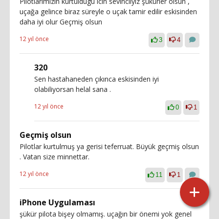
Pilotlarimizin kurtuldugu icin sevincliyiz şükürler olsun ,
uçağa gelince biraz süreyle o uçak tamir edilir eskisinden
daha iyi olur Geçmiş olsun
12 yıl önce
3
4
320
Sen hastahaneden çıkınca eskisinden iyi
olabiliyorsan helal sana .
12 yıl önce
0
1
Geçmiş olsun
Pilotlar kurtulmuş ya gerisi teferruat. Büyük geçmiş olsun
. Vatan size minnettar.
12 yıl önce
11
1
iPhone Uygulaması
şükür pilota bişey olmamış. uçağın bir önemi yok genel