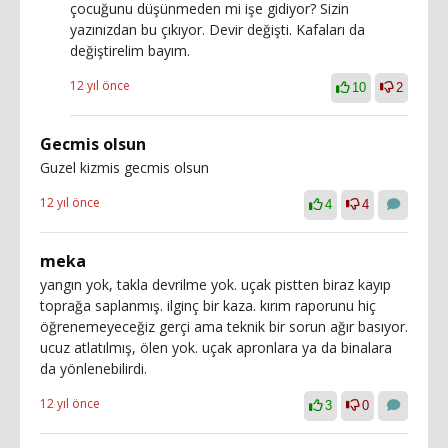
çocuğunu düşünmeden mi işe gidiyor? Sizin
yazınızdan bu çıkıyor. Devir değişti. Kafaları da
değiştirelim bayım.
12 yıl önce
10
2
Gecmis olsun
Guzel kizmis gecmis olsun
12 yıl önce
4
4
meka
yangın yok, takla devrilme yok. uçak pistten biraz kayıp
toprağa saplanmış. ilginç bir kaza. kırım raporunu hiç
öğrenemeyeceğiz gerçi ama teknik bir sorun ağır basıyor.
ucuz atlatılmış, ölen yok. uçak apronlara ya da binalara
da yönlenebilirdi.
12 yıl önce
3
0