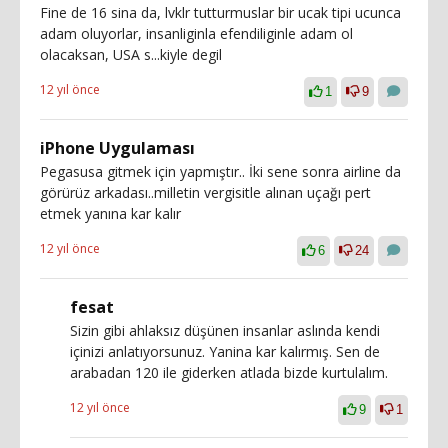
Fine de 16 sina da, lvklr tutturmuslar bir ucak tipi ucunca
adam oluyorlar, insanliginla efendiliginle adam ol
olacaksan, USA s...kiyle degil
12 yıl önce
1
9
iPhone Uygulaması
Pegasusa gitmek için yapmıştır.. İki sene sonra airline da
görürüz arkadası..milletin vergisitle alınan uçağı pert
etmek yanına kar kalır
12 yıl önce
6
24
fesat
Sizin gibi ahlaksız düşünen insanlar aslında kendi
içinizi anlatıyorsunuz. Yanina kar kalırmış. Sen de
arabadan 120 ile giderken atlada bizde kurtulalım.
12 yıl önce
9
1