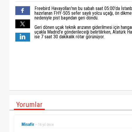
computer e bırakan sistem.... alsana Airbus....Kaç o
arıza, rudder'a verilen kumandanın ön dikmeye ilet
Freebird Havayolları'nın bu sabah saat 05:00'da İstan
Freebird Turkiyenin sessizce ilerleyen guzide sirket
hazırlanan FHY-505 sefer sayılı yolcu uçağı, ön dikm
yada hayat kaybi olmasin.
tescil den sizene, arıza türünden sizene. pilotsan u
nedeniyle pist başından geri döndü.
daha faydalı yorumlar yapında, bilmeyen öğrensin, bi
Geri dönen uçak teknik arızanın giderilmesi için hangar
uçakla Madrid'e gönderileceği belirtilirken, Atatürk H
ise 7 saat 30 dakikalık rötar görünüyor.
Yorumlar
Misafir
~ 16 yıl önce