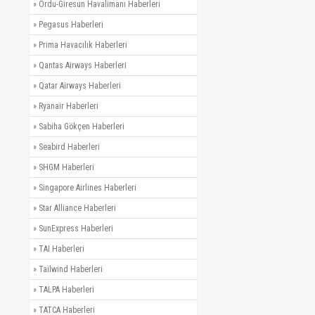
»
Ordu-Giresun Havalimanı Haberleri
»
Pegasus Haberleri
»
Prima Havacılık Haberleri
»
Qantas Airways Haberleri
»
Qatar Airways Haberleri
»
Ryanair Haberleri
»
Sabiha Gökçen Haberleri
»
Seabird Haberleri
»
SHGM Haberleri
»
Singapore Airlines Haberleri
»
Star Alliance Haberleri
»
SunExpress Haberleri
»
TAI Haberleri
»
Tailwind Haberleri
»
TALPA Haberleri
»
TATCA Haberleri