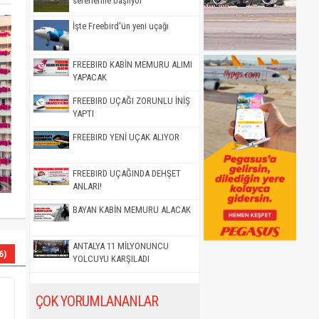
seferlerine başlıyor
İşte Freebird'ün yeni uçağı
FREEBIRD KABİN MEMURU ALIMI
YAPACAK
FREEBIRD UÇAĞI ZORUNLU İNİŞ
YAPTI
FREEBIRD YENİ UÇAK ALIYOR
FREEBIRD UÇAĞINDA DEHŞET
ANLARI!
BAYAN KABİN MEMURU ALACAK
ANTALYA 11 MİLYONUNCU
6)
YOLCUYU KARŞILADI
ÇOK YORUMLANANLAR