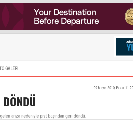
TO GALERİ
09 Mayıs 2010, Pazar 11:2
N DÖNDÜ
elen arıza nedeniyle pist başından geri döndü.
veya Shock Absorber Fault olabilir mi? Teşekkürler