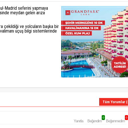
ldu bu ya
ilememesi.LGCIU yada BSCU'dan kaynaklandığı sanılıyor.
bul-Madrid seferini yapmaya
lerinden birisidir. Gecmis olsun derim. Ucaktir nede olsa arizalanabilir. Muhim olan kirim
esinde meydan gelen arıza
çmuycak mısın, teknisyensen tamir mi ediceksin. birşeyler bildiğinizi ispat edicekseniz
len pekiştirsin
a çekildiği ve yolcuların başka bir
avalimanı uçuş bilgi sistemlerinde
Tüm Yorumlar (
0
0
Yanıtla
Beğendim
Beğenmedim