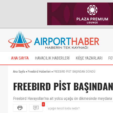
ANA SAYFA
HAVACILIK HABERLERİ
KÖŞE YAZARLARI
FO
Ana Sayfa
»
Freebird Haberleri
»
FREEBIRD PİST BAŞINDAN DÖNDÜ
FREEBIRD PİST BAŞINDA
Freebird Havayolları'na ait yolcu uçağu ön dikmesinde meydana g
uçağın tescil kodu nedir?
6
Gelen arıza neydi bilen var mı? N/W Streering Fault 