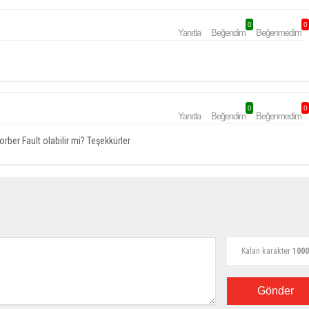
0
0
Yanıtla
Beğendim
Beğenmedim
0
0
Yanıtla
Beğendim
Beğenmedim
rber Fault olabilir mi? Teşekkürler
Kalan karakter
1000
Gönder