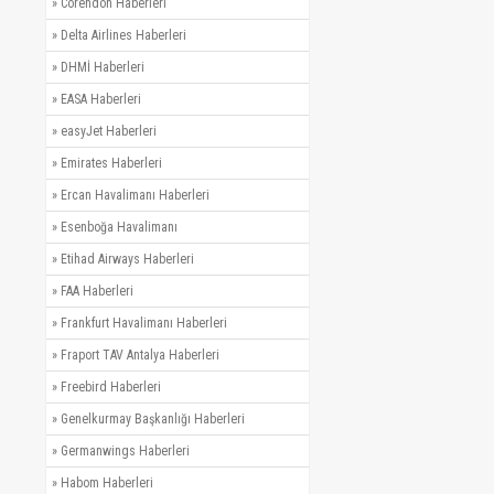
»
Corendon Haberleri
»
Delta Airlines Haberleri
»
DHMİ Haberleri
»
EASA Haberleri
»
easyJet Haberleri
»
Emirates Haberleri
»
Ercan Havalimanı Haberleri
»
Esenboğa Havalimanı
»
Etihad Airways Haberleri
»
FAA Haberleri
»
Frankfurt Havalimanı Haberleri
»
Fraport TAV Antalya Haberleri
»
Freebird Haberleri
»
Genelkurmay Başkanlığı Haberleri
»
Germanwings Haberleri
»
Habom Haberleri