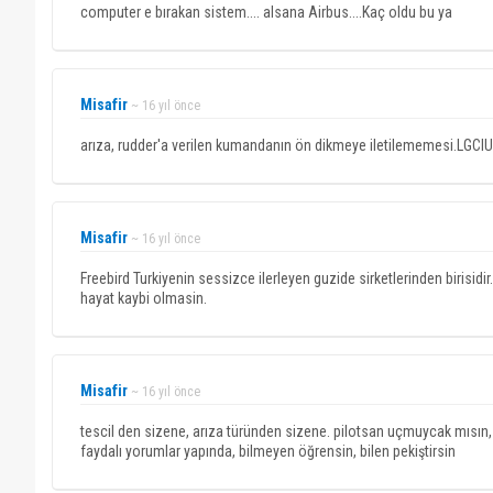
computer e bırakan sistem.... alsana Airbus....Kaç oldu bu ya
Misafir
~ 16 yıl önce
arıza, rudder'a verilen kumandanın ön dikmeye iletilememesi.LGCIU
Misafir
~ 16 yıl önce
Freebird Turkiyenin sessizce ilerleyen guzide sirketlerinden birisid
hayat kaybi olmasin.
Misafir
~ 16 yıl önce
tescil den sizene, arıza türünden sizene. pilotsan uçmuycak mısın, 
faydalı yorumlar yapında, bilmeyen öğrensin, bilen pekiştirsin