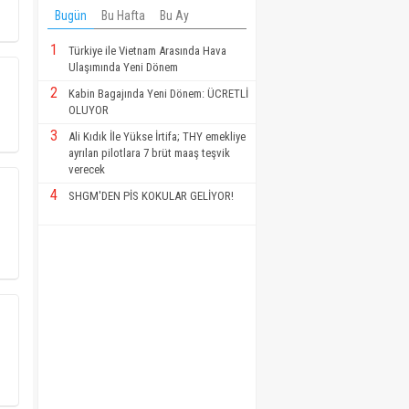
Bugün
Bu Hafta
Bu Ay
1
Türkiye ile Vietnam Arasında Hava
Ulaşımında Yeni Dönem
2
Kabin Bagajında Yeni Dönem: ÜCRETLİ
OLUYOR
3
Ali Kıdık İle Yükse İrtifa; THY emekliye
ayrılan pilotlara 7 brüt maaş teşvik
verecek
4
SHGM'DEN PİS KOKULAR GELİYOR!