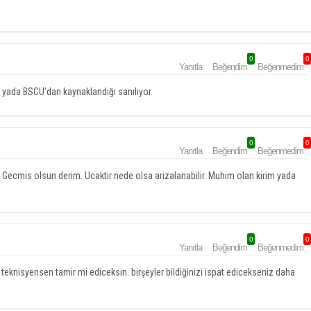
0
0
Yanıtla
Beğendim
Beğenmedim
 yada BSCU'dan kaynaklandığı sanılıyor.
0
0
Yanıtla
Beğendim
Beğenmedim
ir. Gecmis olsun derim. Ucaktir nede olsa arizalanabilir. Muhim olan kirim yada
0
0
Yanıtla
Beğendim
Beğenmedim
teknisyensen tamir mi ediceksin. birşeyler bildiğinizi ispat edicekseniz daha