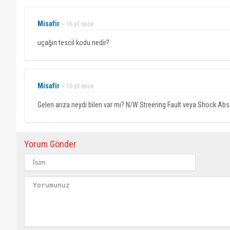
Misafir
~ 16 yıl önce
uçağın tescil kodu nedir?
Misafir
~ 16 yıl önce
Gelen arıza neydi bilen var mı? N/W Streering Fault veya Shock Abso
Yorum Gönder