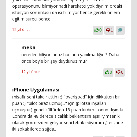
operasyonunu bilmiyor hadi harekatci yok diyrlim ordaki
istasyon sorumlusu da isi bilmiyor bence gerekli onlem
egitim sureci bence
12 yıl önce
0
1
meka
nereden biliyorsunuz bunların yapılmadığını? Daha
önce böyle bir şey duydunuz mu?
12 yıl önce
0
0
iPhone Uygulaması
misafir seni takdir ettim :) "overlşoad" için dikkatten bir
puan :) "pilot biraz uçmuş..." için (pilotsa inşallah
uçmuştur) genel kültürden 15 puan kırdım... onun dışında
Londra da 48 derece sıcaklık beklentisini aşırı iyimserlik
olarak görmezden geliyor seni tebrik ediyorum ;) eczane
iki sokak ilerde sağda..