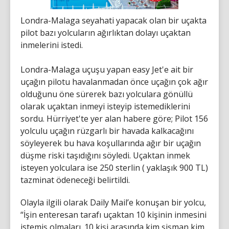
Londra-Malaga seyahati yapacak olan bir uçakta
pilot bazı yolcuların ağırlıktan dolayı uçaktan
inmelerini istedi.
Londra-Malaga uçuşu yapan easy Jet'e ait bir
uçağın pilotu havalanmadan önce uçağın çok ağır
olduğunu öne sürerek bazı yolculara gönüllü
olarak uçaktan inmeyi isteyip istemediklerini
sordu. Hürriyet'te yer alan habere göre; Pilot 156
yolculu uçağın rüzgarlı bir havada kalkacağını
söyleyerek bu hava koşullarında ağır bir uçağın
düşme riski taşıdığını söyledi. Uçaktan inmek
isteyen yolculara ise 250 sterlin ( yaklaşık 900 TL)
tazminat ödeneceği belirtildi.
Olayla ilgili olarak Daily Mail’e konuşan bir yolcu,
“İşin enteresan tarafı uçaktan 10 kişinin inmesini
istemiş olmaları. 10 kişi arasında kim şişman kim