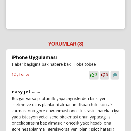
YORUMLAR (8)
iPhone Uygulaması
Haber başlığına bak habere bak!! Töbe töbee
12 yıl önce
3
0
easy jet .......
Ruzgar varsa pilotun ilk yapacagi islerden birisi yer
isletme ve ucus planlarini almadan dispatch ile kontak
kurmasi ona gore davranmasi oncelik sirasini harekatciya
yada istasyon yetkilisene birakmasi onun yapacagi is
oncelik sirasini baz almasidir oncelik yakit hesabi ona
gore hesaplanmali gerekiyorsa yeni plan ( pilot hatasi )