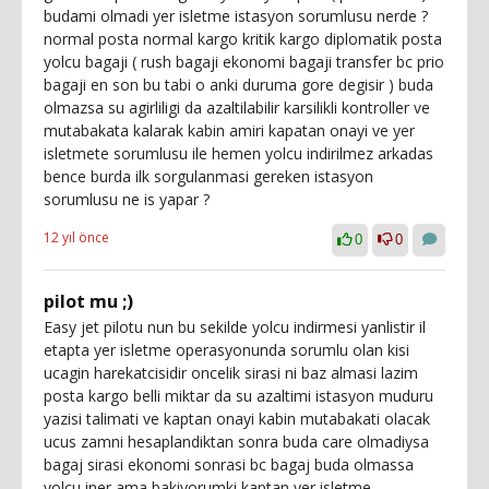
budami olmadi yer isletme istasyon sorumlusu nerde ?
normal posta normal kargo kritik kargo diplomatik posta
yolcu bagaji ( rush bagaji ekonomi bagaji transfer bc prio
bagaji en son bu tabi o anki duruma gore degisir ) buda
olmazsa su agirliligi da azaltilabilir karsilikli kontroller ve
mutabakata kalarak kabin amiri kapatan onayi ve yer
isletmete sorumlusu ile hemen yolcu indirilmez arkadas
bence burda ilk sorgulanmasi gereken istasyon
sorumlusu ne is yapar ?
12 yıl önce
0
0
pilot mu ;)
Easy jet pilotu nun bu sekilde yolcu indirmesi yanlistir il
etapta yer isletme operasyonunda sorumlu olan kisi
ucagin harekatcisidir oncelik sirasi ni baz almasi lazim
posta kargo belli miktar da su azaltimi istasyon muduru
yazisi talimati ve kaptan onayi kabin mutabakati olacak
ucus zamni hesaplandiktan sonra buda care olmadiysa
bagaj sirasi ekonomi sonrasi bc bagaj buda olmassa
yolcu iner ama bakiyorumki kaptan yer isletme