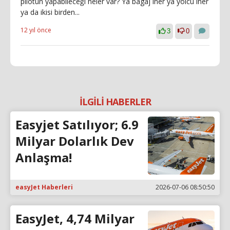
pilotun yapabileceği neler var? Ya bagaj iner ya yolcu iner
ya da ikisi birden...
12 yıl önce
3
0
İLGİLİ HABERLER
Easyjet Satılıyor; 6.9
Milyar Dolarlık Dev
Anlaşma!
easyJet Haberleri
2026-07-06 08:50:50
EasyJet, 4,74 Milyar