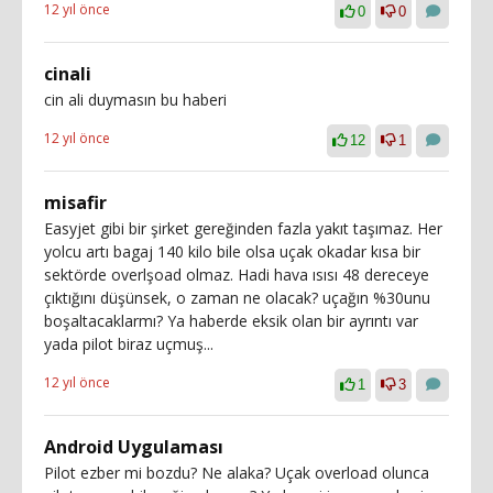
12 yıl önce
0
0
cinali
cin ali duymasın bu haberi
12 yıl önce
12
1
misafir
Easyjet gibi bir şirket gereğinden fazla yakıt taşımaz. Her
yolcu artı bagaj 140 kilo bile olsa uçak okadar kısa bir
sektörde overlşoad olmaz. Hadi hava ısısı 48 dereceye
çıktığını düşünsek, o zaman ne olacak? uçağın %30unu
boşaltacaklarmı? Ya haberde eksik olan bir ayrıntı var
yada pilot biraz uçmuş...
12 yıl önce
1
3
Android Uygulaması
Pilot ezber mi bozdu? Ne alaka? Uçak overload olunca