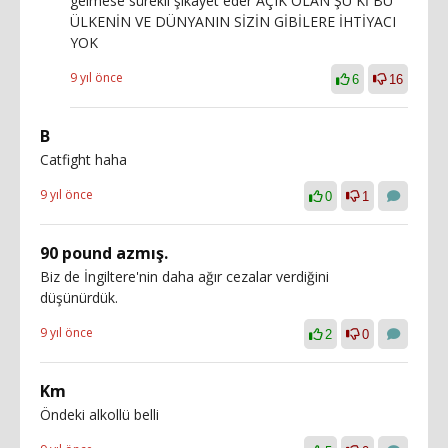
gelmese sürekli şikayet eder AÇIK OLAN ŞU Kİ BU
ÜLKENİN VE DÜNYANIN SİZİN GİBİLERE İHTİYACI
YOK
9 yıl önce
6
16
B
Catfight haha
9 yıl önce
0
1
90 pound azmış.
Biz de İngiltere'nin daha ağır cezalar verdiğini
düşünürdük.
9 yıl önce
2
0
Km
Öndeki alkollü belli