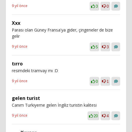
9 yıl önce
3
0
Xxx
Parası olan Güney Fransa'ya gider, çingeneler de bize
gelir
9 yıl önce
5
3
tırro
resimdeki tramvay mı :D
9 yıl önce
0
1
gelen turist
Canım Turkiyeme gelen İngiliz turistin kalitesi
9 yıl önce
20
4