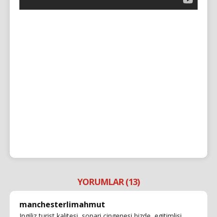
YORUMLAR (13)
manchesterlimahmut
Ingiliz turist kalitesi, sopari cingenesi bizde, egitimlisi