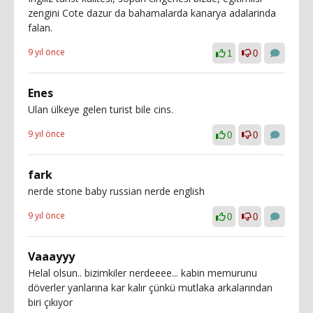
zengini Cote dazur da bahamalarda kanarya adalarinda
falan.
9 yıl önce
1
0
Enes
Ulan ülkeye gelen turist bile cins.
9 yıl önce
0
0
fark
nerde stone baby russian nerde english
9 yıl önce
0
0
Vaaayyy
Helal olsun.. bizimkiler nerdeeee... kabin memurunu
döverler yanlarına kar kalır çünkü mutlaka arkalarından
biri çıkıyor