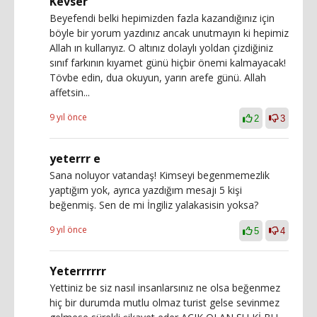
Kevser
Beyefendi belki hepimizden fazla kazandığınız için
böyle bir yorum yazdınız ancak unutmayın ki hepimiz
Allah ın kullarıyız. O altınız dolaylı yoldan çizdiğiniz
sınıf farkının kıyamet günü hiçbir önemi kalmayacak!
Tövbe edin, dua okuyun, yarın arefe günü. Allah
affetsin...
9 yıl önce
2
3
yeterrr e
Sana noluyor vatandaş! Kimseyi begenmemezlik
yaptığım yok, ayrıca yazdığım mesajı 5 kişi
beğenmiş. Sen de mi İngiliz yalakasisin yoksa?
9 yıl önce
5
4
Yeterrrrrr
Yettiniz be siz nasıl insanlarsınız ne olsa beğenmez
hiç bir durumda mutlu olmaz turist gelse sevinmez