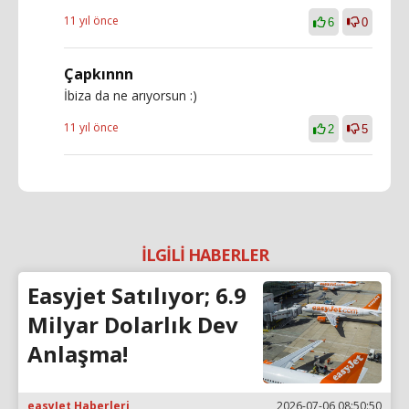
11 yıl önce
6
0
Çapkınnn
İbiza da ne arıyorsun :)
11 yıl önce
2
5
İLGİLİ HABERLER
Easyjet Satılıyor; 6.9
Milyar Dolarlık Dev
Anlaşma!
easyJet Haberleri
2026-07-06 08:50:50