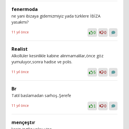
fenermoda
ne yani ibizaya gidemizmiyiz yada türklere İBİZA
yasakmı?
11 yıl önce
0
0
Realist
Alkollüler kesinlikle kabine alinmamalilar,önce göz
yumuluyor,sonra hadise ve polis.
11 yıl önce
5
0
Br
Tatil baslamadan sarhoş..Şerefe
11 yıl önce
1
0
mençeştır