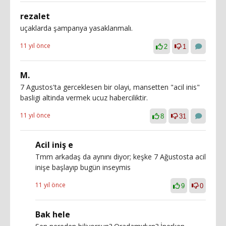
rezalet
uçaklarda şampanya yasaklanmalı.
11 yıl önce
2
1
M.
7 Agustos'ta gerceklesen bir olayi, mansetten "acil inis"
basligi altinda vermek ucuz haberciliktir.
11 yıl önce
8
31
Acil iniş e
Tmm arkadaş da aynını diyor; keşke 7 Ağustosta acil
inişe başlayıp bugün inseymis
11 yıl önce
9
0
Bak hele