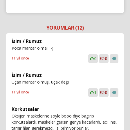
YORUMLAR (12)
İsim / Rumuz
Koca mantar olmalı :-)
11 yıl önce
0
0
İsim / Rumuz
Uçan mantar olmuş, uçak değil
11 yıl önce
1
0
Korkutsalar
Oksijen maskelerine soyle booo diye bagirip
korkutsalardi, maskeler gerisin geriye kacarlardi, acil inis,
tamir filan gerekmezdi. Isi bilmiyor bunlar.