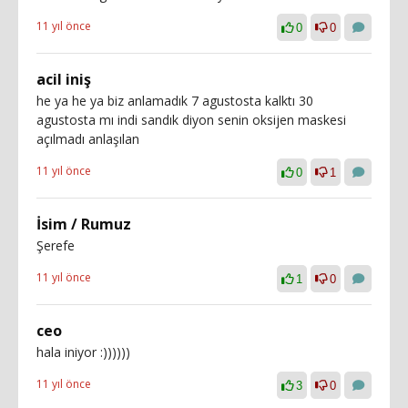
11 yıl önce
0
0
acil iniş
he ya he ya biz anlamadık 7 agustosta kalktı 30
agustosta mı indi sandık diyon senin oksijen maskesi
açılmadı anlaşılan
11 yıl önce
0
1
İsim / Rumuz
Şerefe
11 yıl önce
1
0
ceo
hala iniyor :))))))
11 yıl önce
3
0