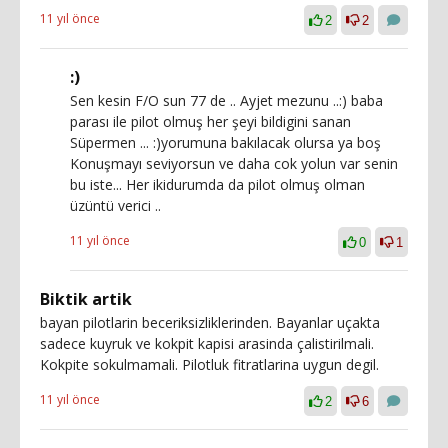
11 yıl önce
2
2
:)
Sen kesin F/O sun 77 de .. Ayjet mezunu ..:) baba
parası ile pilot olmuş her şeyi bildigini sanan
Süpermen ... :)yorumuna bakılacak olursa ya boş
Konuşmayı seviyorsun ve daha cok yolun var senin
bu iste... Her ikidurumda da pilot olmuş olman
üzüntü verici ..
11 yıl önce
0
1
Biktik artik
bayan pilotlarin beceriksizliklerinden. Bayanlar uçakta
sadece kuyruk ve kokpit kapisi arasinda çalistirilmali.
Kokpite sokulmamali. Pilotluk fitratlarina uygun degil.
11 yıl önce
2
6