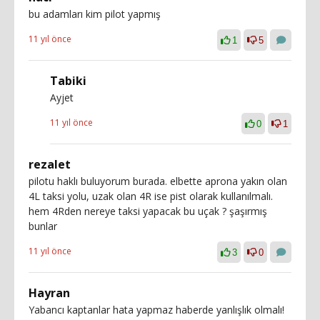
bu adamları kim pilot yapmış
11 yıl önce
1
5
Tabiki
Ayjet
11 yıl önce
0
1
rezalet
pilotu haklı buluyorum burada. elbette aprona yakın olan
4L taksi yolu, uzak olan 4R ise pist olarak kullanılmalı.
hem 4Rden nereye taksi yapacak bu uçak ? şaşırmış
bunlar
11 yıl önce
3
0
Hayran
Yabancı kaptanlar hata yapmaz haberde yanlışlık olmalı!