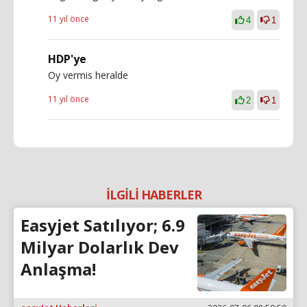
11 yıl önce
4
1
HDP'ye
Oy vermis heralde
11 yıl önce
2
1
İLGİLİ HABERLER
Easyjet Satılıyor; 6.9
Milyar Dolarlık Dev
Anlaşma!