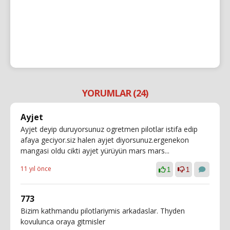
YORUMLAR (24)
Ayjet
Ayjet deyip duruyorsunuz ogretmen pilotlar istifa edip
afaya geciyor.siz halen ayjet diyorsunuz.ergenekon
mangasi oldu cikti ayjet yürüyün mars mars...
11 yıl önce
1
1
773
Bizim kathmandu pilotlariymis arkadaslar. Thyden
kovulunca oraya gitmisler