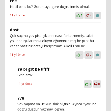
Eee
Nasil bir is bu? Goruntuye gore dogru inmis olmali.
11 yıl önce
2
4
dost
Çok saçma yav pist ışıklarını nasıl farketmemiş, taksi
yolunda ışıklar mavi oluyor eğitimini almış bir pilot bu
kadar basit bir detayı karıştırmaz. Alkollü mü ne..
11 yıl önce
3
7
Ya bi git be uffff
Bıtın artık
11 yıl önce
3
0
778
Sov yapma ya üc kurusluk bilginle. Ayrica "yav" ne
dogru düzgün yazmayi ögren.