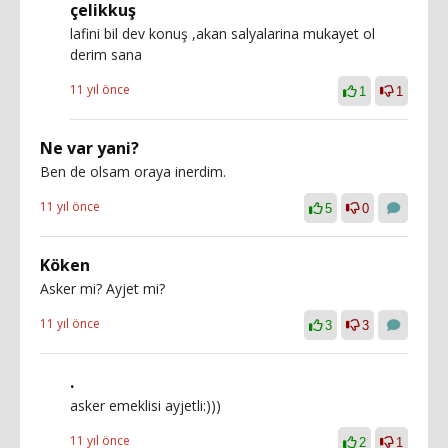
çelikkuş
lafini bil dev konuş ,akan salyalarina mukayet ol
derim sana
11 yıl önce
1
1
Ne var yani?
Ben de olsam oraya inerdim.
11 yıl önce
5
0
Köken
Asker mi? Ayjet mi?
11 yıl önce
3
3
.
asker emeklisi ayjetli:)))
11 yıl önce
2
1