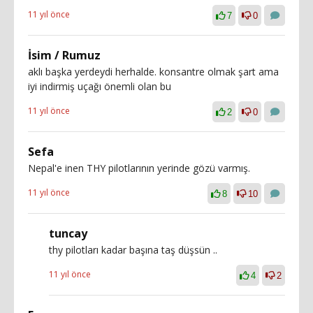
11 yıl önce
7
0
İsim / Rumuz
aklı başka yerdeydi herhalde. konsantre olmak şart ama
iyi indirmiş uçağı önemli olan bu
11 yıl önce
2
0
Sefa
Nepal'e inen THY pilotlarının yerinde gözü varmış.
11 yıl önce
8
10
tuncay
thy pilotları kadar başına taş düşsün ..
11 yıl önce
4
2