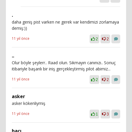
.
daha geniş pist varken ne gerek var kendimizi zorlamaya
demiş:))
11 yıl önce
2
2
..
Olur böyle şeylerr.. Raad olun. Sıkmayın canınızı.. Sonuç
itibariyle başarılı bir iniş gerçekleştirmiş pilot abimiz...
11 yıl önce
2
2
asker
asker kökenliymiş
11 yıl önce
1
3
hacı