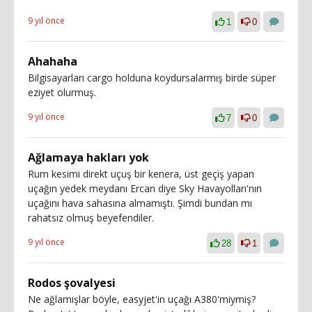
9 yıl önce
1
0
Ahahaha
Bilgisayarları cargo holduna koydursalarmış birde süper
eziyet olurmuş.
9 yıl önce
7
0
Ağlamaya hakları yok
Rum kesimi direkt uçuş bir kenera, üst geçiş yapan
uçağın yedek meydanı Ercan diye Sky Havayolları'nın
uçağını hava sahasına almamıştı. Şimdi bundan mı
rahatsız olmuş beyefendiler.
9 yıl önce
28
1
Rodos şovalyesi
Ne ağlamışlar böyle, easyjet'in uçağı A380'miymiş?