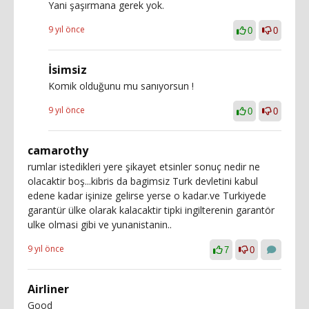
Yani şaşırmana gerek yok.
9 yıl önce
0
0
İsimsiz
Komik olduğunu mu sanıyorsun !
9 yıl önce
0
0
camarothy
rumlar istedikleri yere şikayet etsinler sonuç nedir ne
olacaktir boş...kibris da bagimsiz Turk devletini kabul
edene kadar işinize gelirse yerse o kadar.ve Turkiyede
garantür ülke olarak kalacaktir tipki ingilterenin garantör
ulke olmasi gibi ve yunanistanin..
9 yıl önce
7
0
Airliner
Good