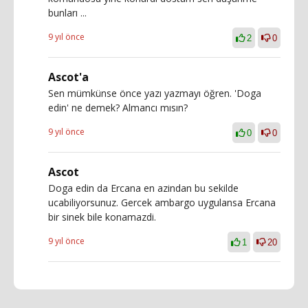
bunları ...
9 yıl önce
2
0
Ascot'a
Sen mümkünse önce yazı yazmayı öğren. 'Doga
edin' ne demek? Almancı mısın?
9 yıl önce
0
0
Ascot
Doga edin da Ercana en azindan bu sekilde
ucabiliyorsunuz. Gercek ambargo uygulansa Ercana
bir sinek bile konamazdi.
9 yıl önce
1
20