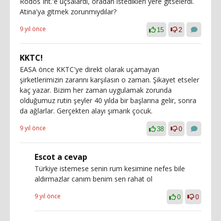
Rodos Int.'e uçsalardı, oradan istedikleri yere gitselerdi.
Atina'ya gitmek zorunmıydılar?
9 yıl önce
15
2
KKTC!
EASA önce KKTC'ye direkt olarak uçamayan
şirketlerimizin zararını karşılasın o zaman. Şikayet etseler
kaç yazar. Bizim her zaman uygulamak zorunda
olduğumuz rutin şeyler 40 yılda bir başlarına gelir, sonra
da ağlarlar. Gerçekten alayı şımarık çocuk.
9 yıl önce
38
0
Escot a cevap
Türkiye istemese senin rum kesimine nefes bile
aldırmazlar canım benim sen rahat ol
9 yıl önce
0
0