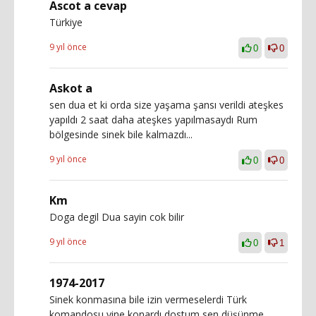
Ascot a cevap
Türkiye
9 yıl önce
0
0
Askot a
sen dua et ki orda size yaşama şansı verildi ateşkes
yapıldı 2 saat daha ateşkes yapılmasaydı Rum
bölgesinde sinek bile kalmazdı...
9 yıl önce
0
0
Km
Doga degil Dua sayin cok bilir
9 yıl önce
0
1
1974-2017
Sinek konmasına bile izin vermeselerdi Türk
komandosu yine konardı dostum sen düşünme