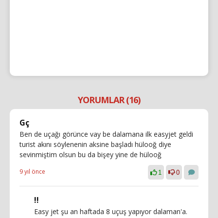
YORUMLAR (16)
Gç
Ben de uçağı görünce vay be dalamana ilk easyjet geldi
turist akını söylenenin aksine başladı hülooğ diye
sevinmiştim olsun bu da bişey yine de hülooğ
9 yıl önce
1
0
!!
Easy jet şu an haftada 8 uçuş yapıyor dalaman'a.