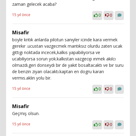
zaman gelecek acaba?
15 yıl önce
0
0
Misafir
boyle krıtık anlarda pilotun sanıyler icinde kara vermek
gerekır .ucustan vazgecmek mantıksız olurdu zaten ucak
gıttıgı noktada incecek,kalkıs yapabılıyorsa ve
ucabiliyorsa sorun yok.kalkıstan vazgecıp ınmek akılcı
olmazdı.geri donseydı bir de yakıt bosaltacaktı ve bır suru
de benzin ziyan olacaktı.kaptan en dogru kararı
vermıs.aklın yolu bir.
15 yıl önce
0
0
Misafir
Geçmiş olsun.
15 yıl önce
0
0