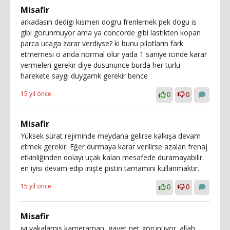
Misafir
arkadasın dedigi kısmen dogru frenlemek pek dogu is
gibi gorunmuyor ama ya concorde gibi lastikten kopan
parca ucaga zarar verdiyse? ki bunu pilotların fark
etmemesi o anda normal olur yada 1 saniye icinde karar
vermeleri gerekir diye dusununce burda her turlu
harekete saygı duygamk gerekir bence
15 yıl önce
0
0
Misafir
Yüksek sürat rejiminde meydana gelirse kalkışa devam
etmek gerekir. Eğer durmaya karar verilirse azalan frenaj
etkinliğinden dolayı uçak kalan mesafede duramayabilir.
en iyisi devam edip inişte pistin tamamını kullanmaktır.
15 yıl önce
0
0
Misafir
iyi yakalamis kameraman, gayet net görünüyor. allah