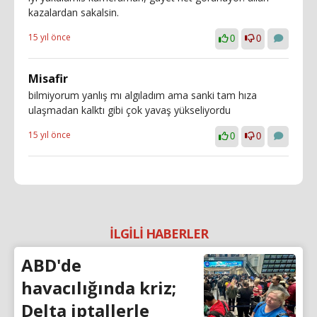
kazalardan sakalsin.
15 yıl önce
0
0
Misafir
bilmiyorum yanlış mı algıladım ama sanki tam hıza
ulaşmadan kalktı gibi çok yavaş yükseliyordu
15 yıl önce
0
0
İLGİLİ HABERLER
ABD'de
havacılığında kriz;
Delta iptallerle