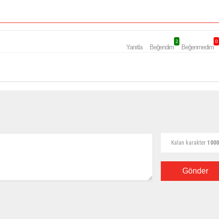
2
0
Yanıtla
Beğendim
Beğenmedim
Kalan karakter
1000
Gönder