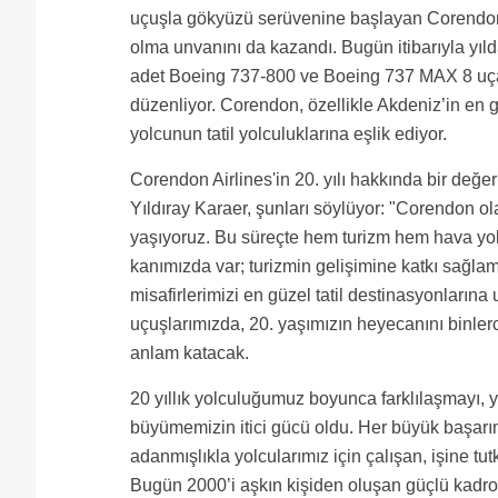
uçuşla gökyüzü serüvenine başlayan Corendon
olma unvanını da kazandı. Bugün itibarıyla yıld
adet Boeing 737-800 ve Boeing 737 MAX 8 uça
düzenliyor. Corendon, özellikle Akdeniz’in en g
yolcunun tatil yolculuklarına eşlik ediyor.
Corendon Airlines'in 20. yılı hakkında bir de
Yıldıray Karaer, şunları söylüyor: "Corendon o
yaşıyoruz. Bu süreçte hem turizm hem hava yolu
kanımızda var; turizmin gelişimine katkı sağla
misafirlerimizi en güzel tatil destinasyonları
uçuşlarımızda, 20. yaşımızın heyecanını binle
anlam katacak.
20 yıllık yolculuğumuz boyunca farklılaşmayı, yen
büyümemizin itici gücü oldu. Her büyük başarın
adanmışlıkla yolcularımız için çalışan, işine tu
Bugün 2000’i aşkın kişiden oluşan güçlü kadr