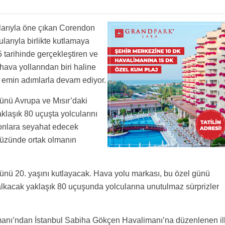
alarıyla öne çıkan Corendon
larıyla birlikte kutlamaya
 tarihinde gerçekleştiren ve
hava yollarından biri haline
 emin adımlarla devam ediyor.
ünü Avrupa ve Mısır’daki
laşık 80 uçuşta yolcularını
syonlara seyahat edecek
yüzünde ortak olmanın
nü 20. yaşını kutlayacak. Hava yolu markası, bu özel günü
lkacak yaklaşık 80 uçuşunda yolcularına unutulmaz sürprizler
manı’ndan İstanbul Sabiha Gökçen Havalimanı’na düzenlenen il