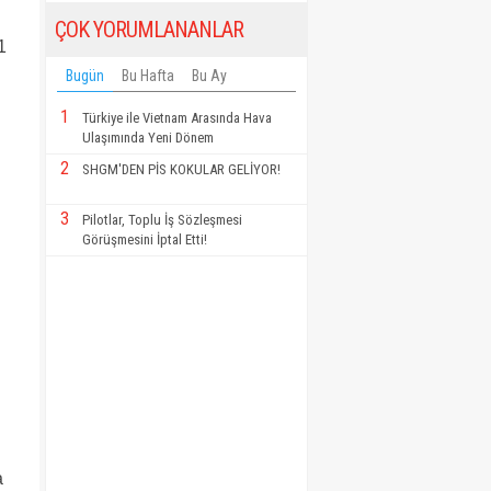
ÇOK YORUMLANANLAR
1
Bugün
Bu Hafta
Bu Ay
1
Türkiye ile Vietnam Arasında Hava
Ulaşımında Yeni Dönem
2
SHGM'DEN PİS KOKULAR GELİYOR!
3
Pilotlar, Toplu İş Sözleşmesi
Görüşmesini İptal Etti!
a