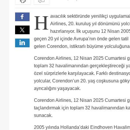
H
avacılık sektöründe yenilikçi uygulam
Airlines, 20. kuruluş yıl dönümünü yolcu
hazırlanıyor. İlk uçuşunu 12 Nisan 2005
geçen 20 yıl içinde Avrupa’nın önde gelen tatil 
gelen Corendon, istikrarlı büyüme yolculuğuna
Corendon Airlines, 12 Nisan 2025 Cumartesi g
toplam 32 havalimanından gerçekleştireceği yak
özel sürprizlerle karşılayacak. Farklı destina
yolcular, Corendon’un 20. yaş coşkusuna gök
ayrıcalığını yaşayacak.
Corendon Airlines, 12 Nisan 2025 Cumartesi gü
taçlandırmak için toplam 32 havalimanından ka
sunacak.
2005 yılında Hollanda’daki Eindhoven Havali