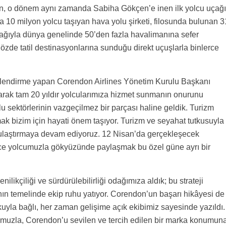
, o dönem aynı zamanda Sabiha Gökçen’e inen ilk yolcu uçağı
a 10 milyon yolcu taşıyan hava yolu şirketi, filosunda bulunan 3
ğıyla dünya genelinde 50’den fazla havalimanına sefer
özde tatil destinasyonlarına sunduğu direkt uçuşlarla binlerce
ğerlendirme yapan Corendon Airlines Yönetim Kurulu Başkanı
larak tam 20 yıldır yolcularımıza hizmet sunmanın onurunu
 sektörlerinin vazgeçilmez bir parçası haline geldik. Turizm
mak bizim için hayati önem taşıyor. Turizm ve seyahat tutkusuyla
na ulaştırmaya devam ediyoruz. 12 Nisan’da gerçekleşecek
rce yolcumuzla gökyüzünde paylaşmak bu özel güne ayrı bir
ilikçiliği ve sürdürülebilirliği odağımıza aldık; bu strateji
ın temelinde ekip ruhu yatıyor. Corendon’un başarı hikâyesi de
tkuyla bağlı, her zaman gelişime açık ekibimiz sayesinde yazıldı.
omuzla, Corendon’u sevilen ve tercih edilen bir marka konumun