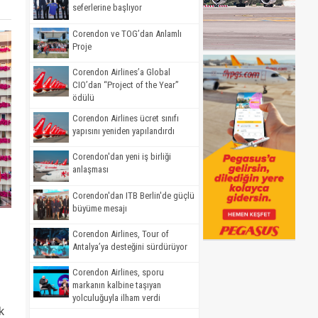
seferlerine başlıyor
Corendon ve TOG’dan Anlamlı
Proje
Corendon Airlines’a Global
CIO’dan “Project of the Year”
ödülü
Corendon Airlines ücret sınıfı
yapısını yeniden yapılandırdı
Corendon'dan yeni iş birliği
anlaşması
Corendon'dan ITB Berlin'de güçlü
büyüme mesajı
Corendon Airlines, Tour of
Antalya’ya desteğini sürdürüyor
Corendon Airlines, sporu
markanın kalbine taşıyan
yolculuğuyla ilham verdi
k