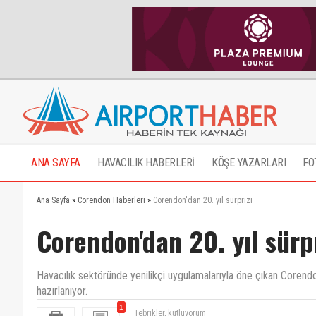
ANA SAYFA
HAVACILIK HABERLERİ
KÖŞE YAZARLARI
FO
Ana Sayfa
»
Corendon Haberleri
»
Corendon'dan 20. yıl sürprizi
Corendon'dan 20. yıl sürpr
Havacılık sektöründe yenilikçi uygulamalarıyla öne çıkan Corendon
hazırlanıyor.
1
Tebrikler, kutluyorum