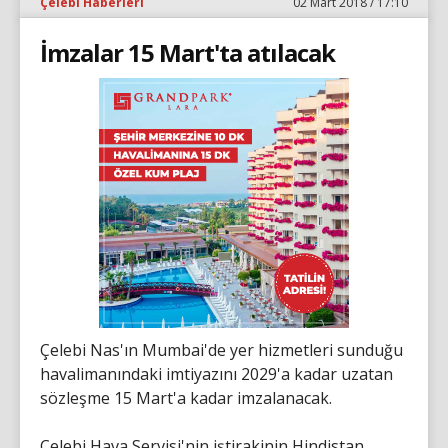
Çelebi Haberleri
02 Mart 2018 / 17:10
İmzalar 15 Mart'ta atılacak
Çelebi Nas'ın Mumbai'de yer hizmetleri sunduğu
havalimanındaki imtiyazını 2029'a kadar uzatan
sözleşme 15 Mart'a kadar imzalanacak.
Çelebi Hava Servisi'nin iştirakinin Hindistan