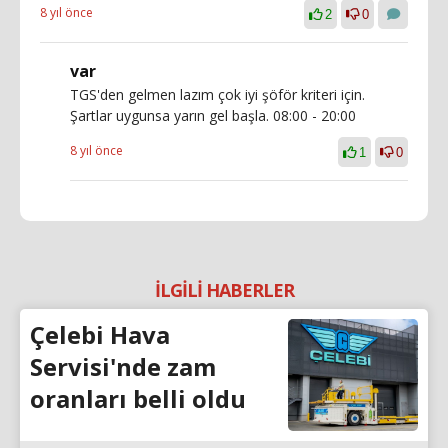
8 yıl önce
2
0
var
TGS'den gelmen lazım çok iyi şöför kriteri için.
Şartlar uygunsa yarın gel başla. 08:00 - 20:00
8 yıl önce
1
0
İLGİLİ HABERLER
Çelebi Hava
Servisi'nde zam
oranları belli oldu