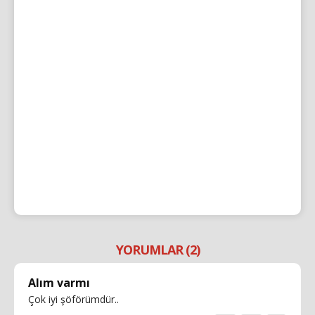
YORUMLAR (2)
Alım varmı
Çok iyi şöförümdür..