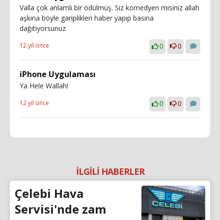
Valla çok anlamlı bir ödülmüş. Siz komedyen misiniz allah
aşkına böyle gariplikleri haber yapıp basına
dağıtıyorsunuz
12 yıl önce
0
0
iPhone Uygulaması
Ya Hele Wallah!
12 yıl önce
0
0
İLGİLİ HABERLER
Çelebi Hava
Servisi'nde zam