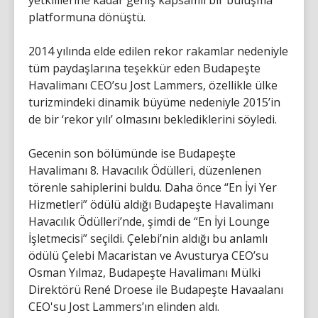
yetkililerine kadar geniş kapsamlı bir buluşma
platformuna dönüştü.
2014 yılında elde edilen rekor rakamlar nedeniyle
tüm paydaşlarına teşekkür eden Budapeşte
Havalimanı CEO’su Jost Lammers, özellikle ülke
turizmindeki dinamik büyüme nedeniyle 2015’in
de bir ‘rekor yılı’ olmasını beklediklerini söyledi.
Gecenin son bölümünde ise Budapeşte
Havalimanı 8. Havacılık Ödülleri, düzenlenen
törenle sahiplerini buldu. Daha önce “En İyi Yer
Hizmetleri” ödülü aldığı Budapeşte Havalimanı
Havacılık Ödülleri’nde, şimdi de “En İyi Lounge
İşletmecisi” seçildi. Çelebi’nin aldığı bu anlamlı
ödülü Çelebi Macaristan ve Avusturya CEO’su
Osman Yılmaz, Budapeşte Havalimanı Mülki
Direktörü René Droese ile Budapeşte Havaalanı
CEO'su Jost Lammers’ın elinden aldı.