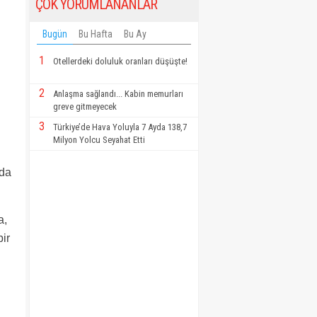
ÇOK YORUMLANANLAR
Bugün
Bu Hafta
Bu Ay
1
Otellerdeki doluluk oranları düşüşte!
2
Anlaşma sağlandı... Kabin memurları
greve gitmeyecek
3
Türkiye’de Hava Yoluyla 7 Ayda 138,7
Milyon Yolcu Seyahat Etti
nda
a,
bir