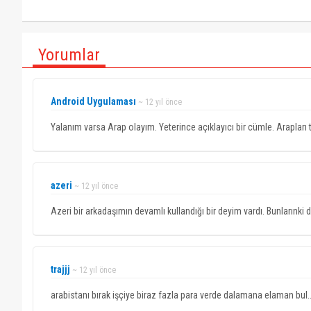
Yorumlar
Android Uygulaması
~ 12 yıl önce
Yalanım varsa Arap olayım. Yeterince açıklayıcı bir cümle. Araplar
azeri
~ 12 yıl önce
Azeri bir arkadaşımın devamlı kullandığı bir deyim vardı. Bunlarınki de
trajjj
~ 12 yıl önce
arabistanı bırak işçiye biraz fazla para verde dalamana elaman bul..