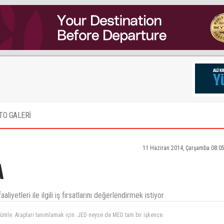
TO GALERİ
11 Haziran 2014, Çarşamba 08:0
A
iyetleri ile ilgili iş fırsatlarını değerlendirmek istiyor
 cümle. Arapları tanımlamak için. JED neyse de MED tam bir işkence.
rdı. Bunlarınki de o hesap. "Her kuşu kayırdın, bir kaldı bıldırcın"