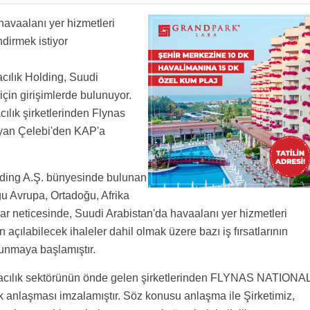
na elaman bul....
 ulke. bol bol dua etsinler bu adamlarla calismak zordur. hac donemi 1 ay dayanmak bile
havaalanı yer hizmetleri
nas heryerde ucuyor orda. ayrica gidecek turk personeline allah sabir versin. ozellikle
lendirmek istiyor
cılık Holding, Suudi
 için girişimlerde bulunuyor.
ılık şirketlerinden Flynas
ayan Çelebi'den KAP'a
olding A.Ş. bünyesinde bulunan
ğu Avrupa, Ortadoğu, Afrika
lar neticesinde, Suudi Arabistan'da havaalanı yer hizmetleri
ndan açılabilecek ihaleler dahil olmak üzere bazı iş fırsatlarının
lunmaya başlamıştır.
vacılık sektörünün önde gelen şirketlerinden FLYNAS NATIONA
anlaşması imzalamıştır. Söz konusu anlaşma ile Şirketimiz,