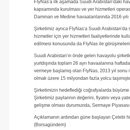
FlyNas'a ilk aşamada Suudi Arabistan'daki hava
kapsamında kurulması ve yer hizmetleri operasy
Damman ve Medine havaalanlarında 2016 yılı s
Şirketimiz ayrıca FlyNas'a Suudi Arabistan'da 
hizmetler için yer hizmetleri faaliyetlerinde k
edilmesi konusunda da FlyNas ile görüşmelerini
Suudi Arabistan'ın önde gelen havayolu şirketle
yurtdışında toplam 26 ayrı havaalanına haftada
vermeye başlamış olan FlyNas, 2013 yıl sonu it
olmak üzere 15 milyondan fazla yolcu taşımıştır
Şirketimizin hedeflediği coğrafyalarda büyüme
Şirketimiz paylarının değerini, fiyatını veya yat
gelişme olması durumunda, Sermaye Piyasası Ku
Açıklamanın ardından güne başlayan Çelebi his
(Borsagündem)