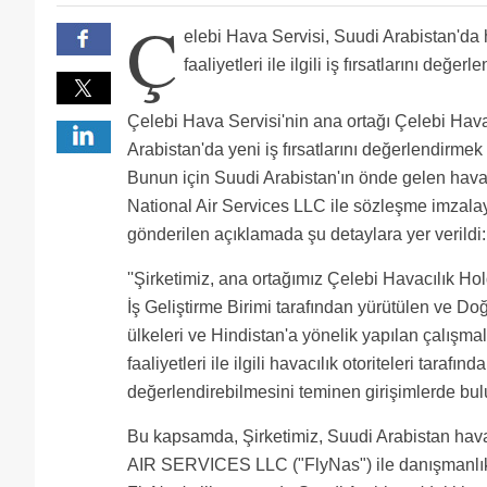
arabistanı bırak işçiye biraz fazla para verde dalama
Ç
bravo celebi. dunyada bu isin yapilabilecegi en zor
elebi Hava Servisi, Suudi Arabistan'da 
zordur oraya. neden 4 yerde baslamislar bildigim fly
faaliyetleri ile ilgili iş fırsatlarını değer
jidde ve medine calisanlarina.
Çelebi Hava Servisi'nin ana ortağı Çelebi Hava
Arabistan'da yeni iş fırsatlarını değerlendirmek
Bunun için Suudi Arabistan'ın önde gelen havac
National Air Services LLC ile sözleşme imzal
gönderilen açıklamada şu detaylara yer verildi:
''Şirketimiz, ana ortağımız Çelebi Havacılık H
İş Geliştirme Birimi tarafından yürütülen ve Do
ülkeleri ve Hindistan'a yönelik yapılan çalışma
faaliyetleri ile ilgili havacılık otoriteleri tarafı
değerlendirebilmesini teminen girişimlerde bu
Bu kapsamda, Şirketimiz, Suudi Arabistan ha
AIR SERVICES LLC ("FlyNas") ile danışmanlık 