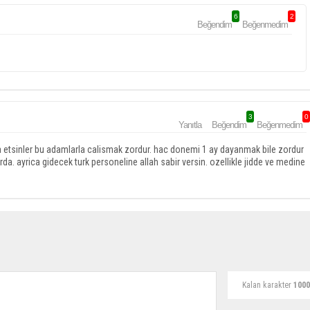
6
2
Beğendim
Beğenmedim
3
0
Yanıtla
Beğendim
Beğenmedim
dua etsinler bu adamlarla calismak zordur. hac donemi 1 ay dayanmak bile zordur
a. ayrica gidecek turk personeline allah sabir versin. ozellikle jidde ve medine
Kalan karakter
1000