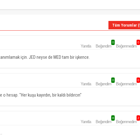
Tüm Yorumlar (
0
0
Yanıtla
Beğendim
Beğenmedim
ı tanımlamak için. JED neyse de MED tam bir işkence.
0
0
Yanıtla
Beğendim
Beğenmedim
 o hesap. "Her kuşu kayırdın, bir kaldı bıldırcın"
8
2
Yanıtla
Beğendim
Beğenmedim
..