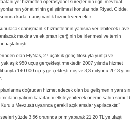
alanı yer hizmetleri operasyonel süreçlerinin ilgili mevzuat
onlarının yönetiminin geliştirilmesi konularında Riyad, Cidde,
onuna kadar danışmanlık hizmeti verecektir.
sunulacak danışmanlık hizmetlerinin yanısıra verilebilecek ilave
ullanılacak makina ve ekipman içerğinin belirlenmesi ve temin
 başlatmıştır.
rinden olan FlyNas, 27 uçaklık genç filosuyla yurtiçi ve
 yaklaşık 950 uçuş gerçekleştirmektedir. 2007 yılında hizmet
ibariyla 140.000 uçuş gerçekleştirmiş ve 3,3 milyonu 2013 yılı
.
 planlarına doğrudan hizmet edecek olan bu gelişmenin yanı sır
ırımcıların yatırım kararlarını etkileyebilecek öneme sahip somut 
rulu Mevzuatı uyarınca gerekli açıklamalar yapılacaktır.''
seleri yüzde 3,66 oranında prim yaparak 21,20 TL'ye ulaştı.