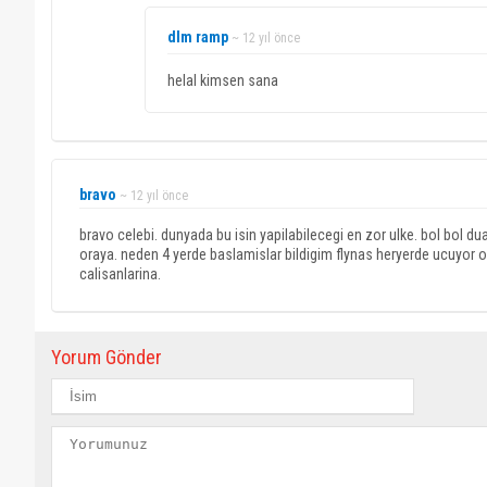
dlm ramp
~ 12 yıl önce
helal kimsen sana
bravo
~ 12 yıl önce
bravo celebi. dunyada bu isin yapilabilecegi en zor ulke. bol bol 
oraya. neden 4 yerde baslamislar bildigim flynas heryerde ucuyor ord
calisanlarina.
Yorum Gönder