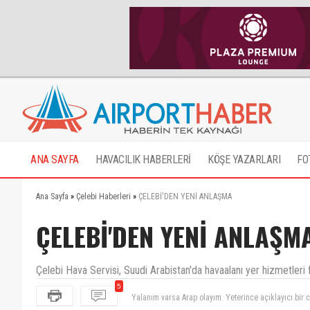
ANA SAYFA
HAVACILIK HABERLERİ
KÖŞE YAZARLARI
FO
Ana Sayfa
»
Çelebi Haberleri
»
ÇELEBİ'DEN YENİ ANLAŞMA
ÇELEBİ'DEN YENİ ANLAŞM
Çelebi Hava Servisi, Suudi Arabistan'da havaalanı yer hizmetleri faal
5
Yalanım varsa Arap olayım. Yeterince açıklayıcı bir
Azeri bir arkadaşımın devamlı kullandığı bir deyim va