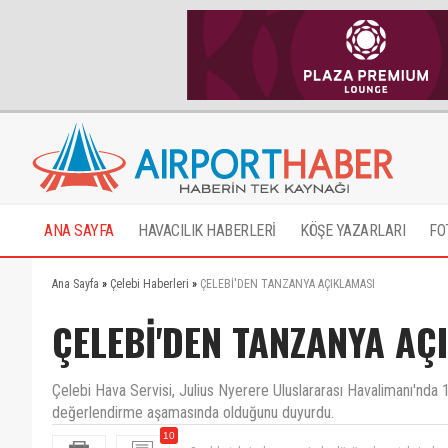
ANA SAYFA
HAVACILIK HABERLERİ
KÖŞE YAZARLARI
FO
Ana Sayfa
»
Çelebi Haberleri
»
ÇELEBİ'DEN TANZANYA AÇIKLAMASI
ÇELEBİ'DEN TANZANYA AÇ
Çelebi Hava Servisi, Julius Nyerere Uluslararası Havalimanı'nda 10 
değerlendirme aşamasında olduğunu duyurdu.
Saw'da takviyeler sayesinde dönüyorlar o takviyele
10