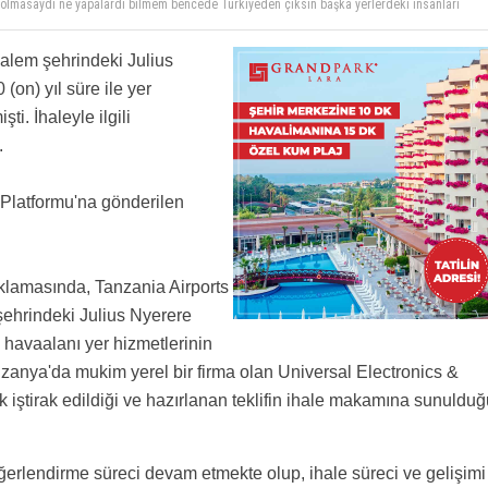
er,Havaş,Çelebi
..
aaş ve düzgün çalışma saati şartlarına uygun bir şekilde hareket etsinler...türkiye'de
alem şehrindeki Julius
inler...türkiye'de çok kişinin ahını aldılar umarım yurtdışında bu ahı almazlar...
 artıyor sen tanaznaya diyorsun!!!
on) yıl süre ile yer
ti. İhaleyle ilgili
ngi büyük bas mudur musvettelerinin yalakasısısın...neyini savunuyosun insan hakkini
lde hepiniz ,bu şirkette dikiş tutturamadığınız için dışarıda atıl vaziyette kalanlarsınız
.
nız ancak ve ancak , Çelebi'de çalışırken de yaptığınız sadece bu olduğu için artık Çelebi'de
çalışın ,gelişin ve geliştirin çalıştığınız yerleri ,zaman-mekan ve şartlar ne olursa olsun
Platformu'na gönderilen
ın ,bundan 3-5 sene sonra iyi yönetilmediği için kapanan bir kuruluşun eski bir çalışanı
ak ...
ıklamasında, Tanzania Airports
şehrindeki Julius Nyerere
e havaalanı yer hizmetlerinin
Tanzanya'da mukim yerel bir firma olan Universal Electronics &
k iştirak edildiği ve hazırlanan teklifin ihale makamına sunuldu
erlendirme süreci devam etmekte olup, ihale süreci ve gelişimi