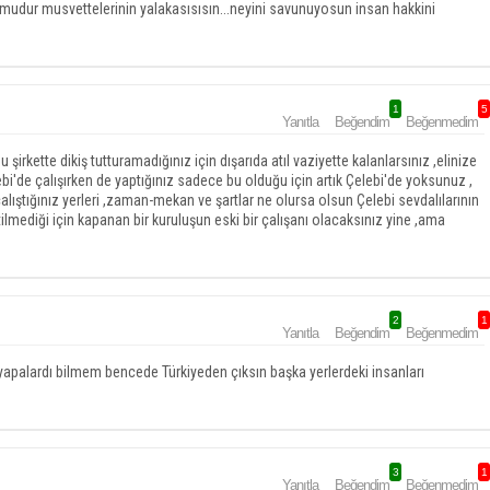
udur musvettelerinin yalakasısısın...neyini savunuyosun insan hakkini
1
5
Yanıtla
Beğendim
Beğenmedim
şirkette dikiş tutturamadığınız için dışarıda atıl vaziyette kalanlarsınız ,elinize
ebi'de çalışırken de yaptığınız sadece bu olduğu için artık Çelebi'de yoksunuz ,
in çalıştığınız yerleri ,zaman-mekan ve şartlar ne olursa olsun Çelebi sevdalılarının
lmediği için kapanan bir kuruluşun eski bir çalışanı olacaksınız yine ,ama
2
1
Yanıtla
Beğendim
Beğenmedim
yapalardı bilmem bencede Türkiyeden çıksın başka yerlerdeki insanları
3
1
Yanıtla
Beğendim
Beğenmedim