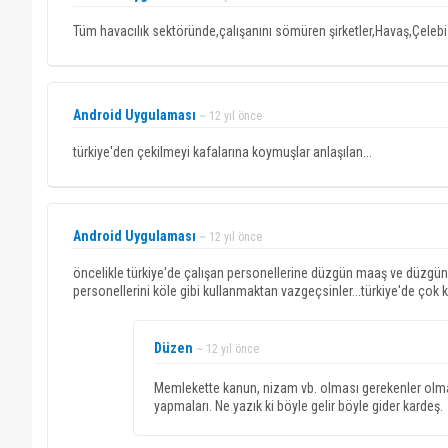
Tüm havacılık sektöründe,çalışanını sömüren şirketler,Havaş,Çelebi
Android Uygulaması
~ 12 yıl önce
türkiye'den çekilmeyi kafalarına koymuşlar anlaşılan...
Android Uygulaması
~ 12 yıl önce
öncelikle türkiye'de çalışan personellerine düzgün maaş ve düzgün ça
personellerini köle gibi kullanmaktan vazgeçsinler...türkiye'de çok ki
Düzen
~ 12 yıl önce
Memlekette kanun, nizam vb. olması gerekenler olmay
yapmaları. Ne yazık ki böyle gelir böyle gider kardeş.