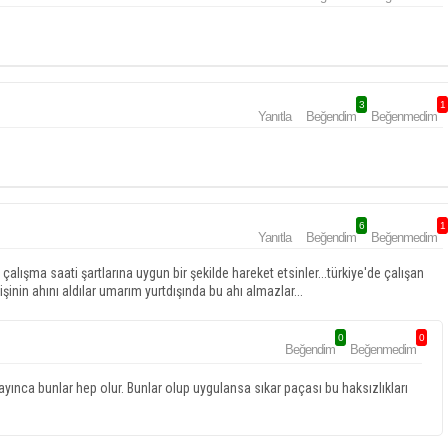
3
1
Yanıtla
Beğendim
Beğenmedim
6
1
Yanıtla
Beğendim
Beğenmedim
lışma saati şartlarına uygun bir şekilde hareket etsinler...türkiye'de çalışan
şinin ahını aldılar umarım yurtdışında bu ahı almazlar...
0
0
Beğendim
Beğenmedim
ınca bunlar hep olur. Bunlar olup uygulansa sıkar paçası bu haksızlıkları