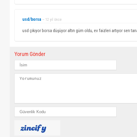
usd/borsa
~ 12 yıl önce
usd çıkıyor borsa düşüyor altın güm oldu, ev faizleri artıyor sen ta
Yorum Gönder