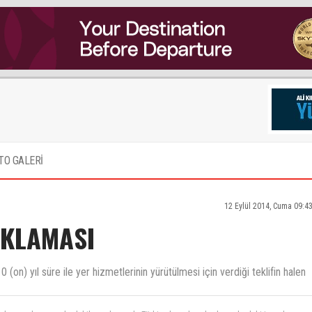
TO GALERİ
12 Eylül 2014, Cuma 09:4
IKLAMASI
(on) yıl süre ile yer hizmetlerinin yürütülmesi için verdiği teklifin halen
r olmasaydı ne yapalardı bilmem bencede Türkiyeden çıksın başka yerlerdeki insanları