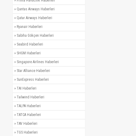
»
Prima Havacılık Haberleri
»
Qantas Airways Haberleri
»
Qatar Airways Haberleri
»
Ryanair Haberleri
»
Sabiha Gökçen Haberleri
»
Seabird Haberleri
»
SHGM Haberleri
»
Singapore Airlines Haberleri
»
Star Alliance Haberleri
»
SunExpress Haberleri
»
TAI Haberleri
»
Tailwind Haberleri
»
TALPA Haberleri
»
TATCA Haberleri
»
TAV Haberleri
»
TGS Haberleri