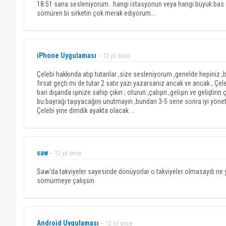
18:51 sana sesleniyorum...hangi istasyonun veya hangi büyük bas m
sömüren bi sirketin çok merak ediyorum...
iPhone Uygulaması
~ 12 yıl önce
Çelebi hakkında atıp tutanlar ,size sesleniyorum ,genelde hepiniz ,bu 
fırsat geçti mi de tutar 2 satır yazı yazarsanız ancak ve ancak , Çel
bari dışarıda işinize sahip çıkın ; oturun ,çalışın ,gelişin ve geliştir
bu bayrağı taşıyacağını unutmayın ,bundan 3-5 sene sonra iyi yöneti
Çelebi yine dimdik ayakta olacak ...
saw
~ 12 yıl önce
Saw'da takviyeler sayesinde dönüyorlar o takviyeler olmasaydı ne 
sömürmeye çalışsın
Android Uygulaması
~ 12 yıl önce