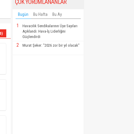
ÇOK YORUMLANANLAR
Bugün
Bu Hafta
Bu Ay
1
Havacılık Sendikalarının Üye Sayıları
Açıklandı: Hava-İş Liderliğini
0)
Güçlendirdi
2
Murat Şeker: "2026 zor bir yıl olacak"