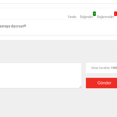
5
1
Yanıtla
Beğendim
Beğenmedim
naznaya diyorsun!!!
Kalan karakter
1000
Gönder