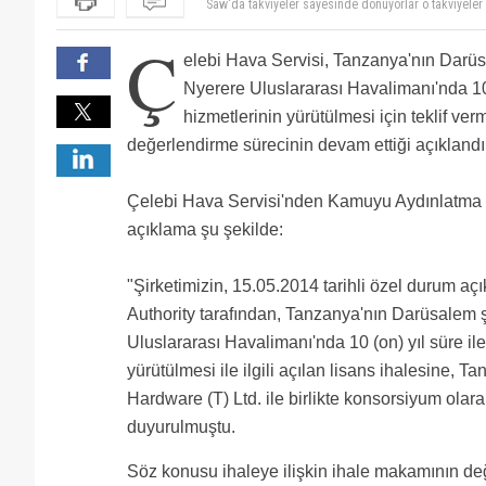
sömürmeye çalışsın
Tüm havacılık sektöründe,çalışanını sömüren şirketl
türkiye'den çekilmeyi kafalarına koymuşlar anlaşılan.
Ç
öncelikle türkiye'de çalışan personellerine düzgün m
elebi Hava Servisi, Tanzanya'nın Darüs
çalışan personellerini köle gibi kullanmaktan vazgeçs
usd çıkıyor borsa düşüyor altın güm oldu, ev faizleri
1851 yalakasınız,kiralık.
Nyerere Uluslararası Havalimanı'nda 10 (
Hele wallah!!!
hizmetlerinin yürütülmesi için teklif vermiş
18:51 sana sesleniyorum...hangi istasyonun veya ha
sömüren bi sirketin çok merak ediyorum...
Çelebi hakkında atıp tutanlar ,size sesleniyorum ,gene
değerlendirme sürecinin devam ettiği açıklandı
,elinize fırsat geçti mi de tutar 2 satır yazı yazarsa
yoksunuz , bari dışarıda işinize sahip çıkın ; oturun ,
Çelebi Hava Servisi'nden Kamuyu Aydınlatma 
Çelebi sevdalılarının bu bayrağı taşıyacağını unutmay
olacaksınız yine ,ama Çelebi yine dimdik ayakta olac
açıklama şu şekilde:
"Şirketimizin, 15.05.2014 tarihli özel durum aç
Authority tarafından, Tanzanya'nın Darüsalem 
Uluslararası Havalimanı'nda 10 (on) yıl süre il
yürütülmesi ile ilgili açılan lisans ihalesine, 
Hardware (T) Ltd. ile birlikte konsorsiyum olara
duyurulmuştu.
Söz konusu ihaleye ilişkin ihale makamının değ