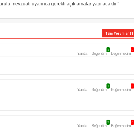
ulu mevzuatı uyarınca gerekli açıklamalar yapılacaktır."
Tüm Yorumlar (1
1
0
Yanıtla
Beğendim
Beğenmedim
1
0
Yanıtla
Beğendim
Beğenmedim
3
0
Yanıtla
Beğendim
Beğenmedim