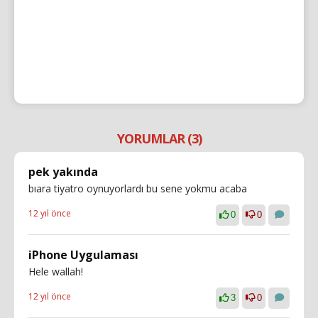
YORUMLAR (3)
pek yakında
bıara tiyatro oynuyorlardı bu sene yokmu acaba
12 yıl önce
0
0
iPhone Uygulaması
Hele wallah!
12 yıl önce
3
0