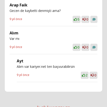
Arap Faik
Gecen de kaybetti denmişti ama?
9 yıl önce
5
0
Alım
Var mı
9 yıl önce
0
0
Ayt
Alım var kariyer.net ten başvurabilirsin
9 yıl önce
2
0