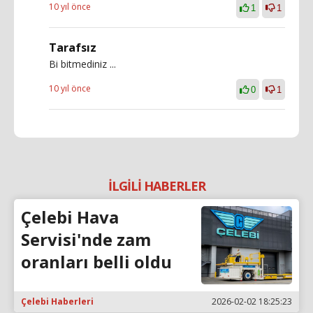
10 yıl önce
1
1
Tarafsız
Bi bitmediniz ...
10 yıl önce
0
1
İLGİLİ HABERLER
Çelebi Hava
Servisi'nde zam
oranları belli oldu
Çelebi Haberleri
2026-02-02 18:25:23