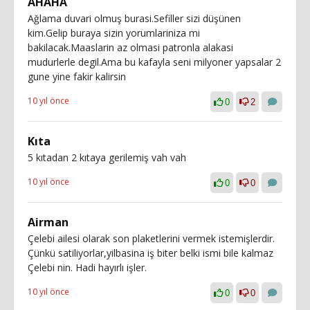
AHAHA
Ağlama duvari olmuş burasi.Sefiller sizi düşünen
kim.Gelip buraya sizin yorumlariniza mi
bakilacak.Maaslarin az olmasi patronla alakasi
mudurlerle degil.Ama bu kafayla seni milyoner yapsalar 2
gune yine fakir kalirsin
10 yıl önce
0
2
Kıta
5 kıtadan 2 kıtaya gerilemiş vah vah
10 yıl önce
0
0
Airman
Çelebi ailesi olarak son plaketlerini vermek istemişlerdir.
Çünkü satiliyorlar,yilbasina iş biter belki ismi bile kalmaz
Çelebi nin. Hadi hayırlı işler.
10 yıl önce
0
0