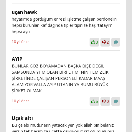
uçan hawk
hayatımda gördüğüm enrezil işletme çalışan perdonelin
hepsi burunları kaf dağında tipler tipinize haşırtatayım
hepsi aynı
10 yıl önce
3
2
AYIP
BUNLAR GÖZ BOYAMADAN BAŞKA BİŞE DEĞİL
SAMSUNDA YHM OLAN BİRİ DHMİ NİN TEMİZLİK
ŞİRKETİNDE ÇALIŞAN PERSONELİ KADAR MAAŞ
ALAMIYOR.VALLA AYIP UTANIN YA BUMU BÜYÜK
ŞİRKET OLMAK
10 yıl önce
5
0
Uçak altı
Bu çelebi müdürlerin yatacak yeri yok allah bin belanızı
versin tek başımıza uçakta calişiyoruz siz oturdugunuz