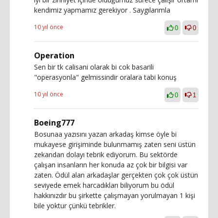
kendimiz yapmamız gerekiyor . Saygılarımla
10 yıl önce
0
0
Operation
Sen bir tk calisani olarak bi cok basarili
"operasyonla" gelmissindir oralara tabi konuş
10 yıl önce
0
1
Boeing777
Bosunaa yazısını yazan arkadaş kimse öyle bi
mukayese girişiminde bulunmamış zaten seni üstün
zekandan dolayı tebrik ediyorum. Bu sektörde
çalışan insanların her konuda az çok bir bilgisi var
zaten. Ödül alan arkadaşlar gerçekten çok çok üstün
seviyede emek harcadıkları biliyorum bu ödül
hakkınızdır bu şirkette çalışmayan yorulmayan 1 kişi
bile yoktur çünkü tebrikler.