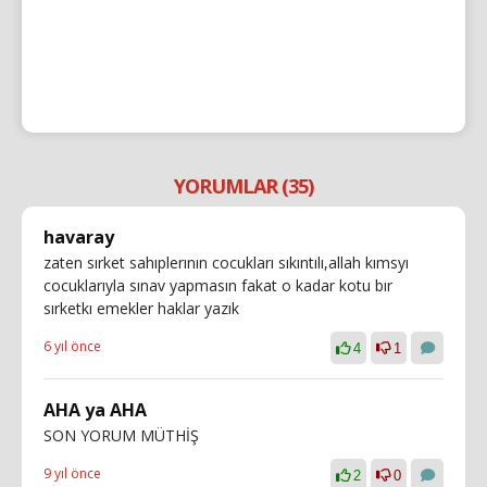
YORUMLAR (35)
havaray
zaten sırket sahıplerının cocukları sıkıntılı,allah kımsyı
cocuklarıyla sınav yapmasın fakat o kadar kotu bır
sırketkı emekler haklar yazık
6 yıl önce
4
1
AHA ya AHA
SON YORUM MÜTHİŞ
9 yıl önce
2
0