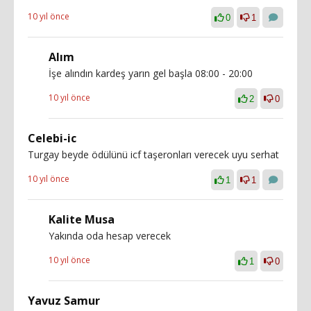
10 yıl önce
0
1
Alım
İşe alındın kardeş yarın gel başla 08:00 - 20:00
10 yıl önce
2
0
Celebi-ic
Turgay beyde ödülünü icf taşeronları verecek uyu serhat
10 yıl önce
1
1
Kalite Musa
Yakında oda hesap verecek
10 yıl önce
1
0
Yavuz Samur