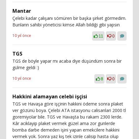
Mantar
Çelebi kadar çalışanı sömüren bir başka şirket görmedim.
Bunların sahibi yöneticisi kimse Allah bildiği gibi yapsın
10 yıl önce
11
0
TGS
TGS de böyle yapar mı acaba diye düşündüm sonra bir
gülme geldi :)
10 yıl önce
8
0
Hakkini alamayan celebi işçisi
TGS ve Havaşa göre işçinin hakkini ödeme sonra plaket
ver gözünü boya. Çelebi ATA istasyonu calisanlari 2000 tl
goremiyolar bile. TGS ve Havaşta bu rakam 2300 lerde.
Kâr aciklayip plaket vermek güzel ama zor gunlerde
bomba darbe demeden işini yapan emekcilere hakkini
vermek yok. Sonra yaz kış tek izinle calisip hasta olup