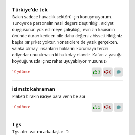
Türkiye'de tek
Bakın sadece havacılık sektörü için konuşmuyorum.
Türkiye'de personelin nasıl değersizleştirildiği, aidiyet
duygusunun yok edilmeye çalışıldığı, evinizin kapısının
önünde duran kediden bile daha değersiz hissettirildiğiniz
başka bir şirket yoktur. Yöneticilere de yazık gerçekten,
yalaka olmayı insanların haklarını korumaya tercih
ediyorlar unutulmasın ki bu kolay olandır. Kafanızı yastığa
koyduğunuzda içiniz rahat uyuyabiliyor musunuz?
10 yıl önce
3
0
İsimsiz kahraman
Plaketi bırakın isiciye para verin be abi
10 yıl önce
1
0
Tgs
Tgs alım var mı arkadaşlar :D