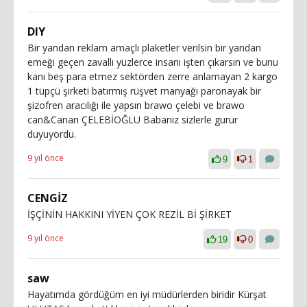
DIY
Bir yandan reklam amaçlı plaketler verilsin bir yandan
emeği geçen zavallı yüzlerce insanı işten çıkarsın ve bunu
kanı beş para etmez sektörden zerre anlamayan 2 kargo
1 tüpçü şirketi batırmış rüşvet manyağı paronayak bir
şizofren aracılığı ile yapsın brawo çelebi ve brawo
can&Canan ÇELEBİOĞLU Babanız sizlerle gurur
duyuyordu.
9 yıl önce
9
1
CENGİZ
İŞÇİNİN HAKKINI YİYEN ÇOK REZİL Bİ ŞİRKET
9 yıl önce
19
0
saw
Hayatımda gördüğüm en iyi müdürlerden biridir Kürşat