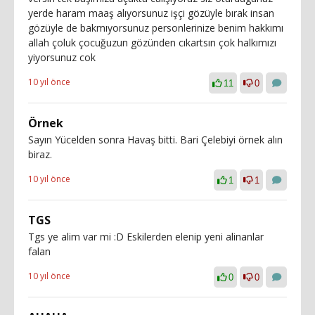
yerde haram maaş alıyorsunuz işçi gözüyle bırak insan
gözüyle de bakmıyorsunuz personlerinize benim hakkımı
allah çoluk çocuğuzun gözünden cıkartsın çok halkımızı
yiyorsunuz cok
10 yıl önce
11
0
Örnek
Sayın Yücelden sonra Havaş bitti. Bari Çelebiyi örnek alın
biraz.
10 yıl önce
1
1
TGS
Tgs ye alim var mi :D Eskilerden elenip yeni alinanlar
falan
10 yıl önce
0
0