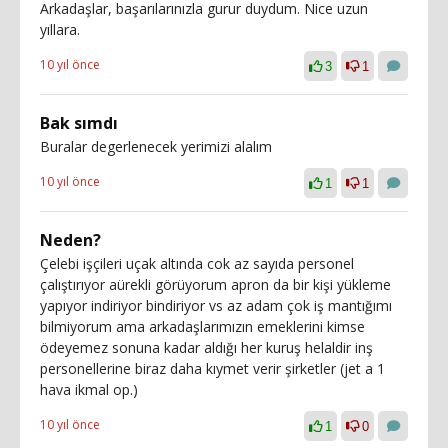
Arkadaşlar, başarılarınızla gurur duydum. Nice uzun
yıllara.
10 yıl önce
3
1
Bak sımdı
Buralar degerlenecek yerimizi alalım
10 yıl önce
1
1
Neden?
Çelebi işçileri uçak altında cok az sayıda personel
çalıştırıyor aürekli görüyorum apron da bir kişi yükleme
yapıyor indiriyor bindiriyor vs az adam çok iş mantığımı
bilmiyorum ama arkadaşlarımızın emeklerini kimse
ödeyemez sonuna kadar aldığı her kuruş helaldir inş
personellerine biraz daha kıymet verir şirketler (jet a 1
hava ikmal op.)
10 yıl önce
1
0