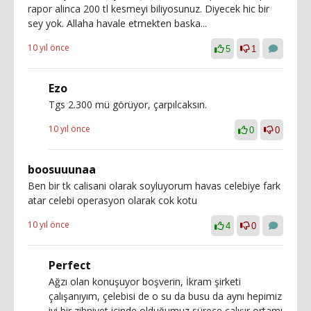
rapor alinca 200 tl kesmeyi biliyosunuz. Diyecek hic bir
sey yok. Allaha havale etmekten baska...
10 yıl önce
5
1
Ezo
Tgs 2.300 mü görüyor, çarpılcaksın.
10 yıl önce
0
0
boosuuunaa
Ben bir tk calisani olarak soyluyorum havas celebiye fark
atar celebi operasyon olarak cok kotu
10 yıl önce
4
0
Perfect
Ağzı olan konuşuyor boşverin, İkram şirketi
çalışanıyım, çelebisi de o su da busu da aynı hepimiz
iyi bir zihniyet içinde olduğumuz sürece çalışır ortamı