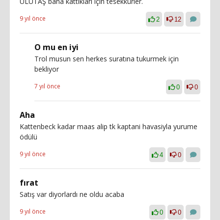
ULUTAŞ bana kattıkları için tesekkürler.
9 yıl önce
2
12
O mu en iyi
Trol musun sen herkes suratına tukurmek için
bekliyor
7 yıl önce
0
0
Aha
Kattenbeck kadar maas alip tk kaptani havasiyla yurume
ödülü
9 yıl önce
4
0
fırat
Satış var diyorlardı ne oldu acaba
9 yıl önce
0
0