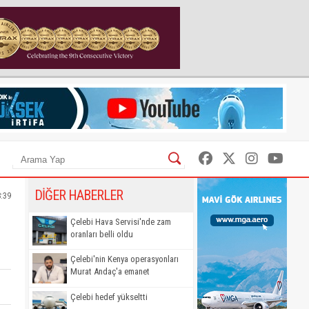
DİĞER HABERLER
8:39
Çelebi Hava Servisi'nde zam
oranları belli oldu
Çelebi'nin Kenya operasyonları
Murat Andaç'a emanet
Çelebi hedef yükseltti