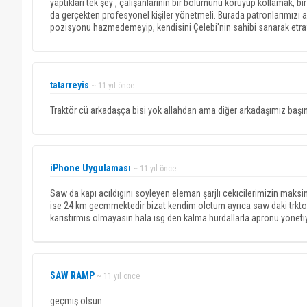
yaptıkları tek şey , çalışanlarının bir bölümünü koruyup kollamak, b
da gerçekten profesyonel kişiler yönetmeli. Burada patronlarımızı a
pozisyonu hazmedemeyip, kendisini Çelebi'nin sahibi sanarak etrafa
tatarreyis
~ 11 yıl önce
Traktör cü arkadaşça bisi yok allahdan ama diğer arkadaşımız başı
iPhone Uygulaması
~ 11 yıl önce
Saw da kapı acıldıgını soyleyen eleman şarjlı cekıcilerimizin mak
ise 24 km gecmmektedir bizat kendim olctum ayrıca saw daki trktorle
karıstırmıs olmayasın hala isg den kalma hurdallarla apronu yöneti
SAW RAMP
~ 11 yıl önce
geçmiş olsun