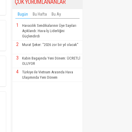
ÇOK YORUMLANANLAR
Bugün
Bu Hafta
Bu Ay
1
Havacılık Sendikalarının Üye Sayıları
Açıklandı: Hava-İş Liderliğini
Güçlendirdi
2
Murat Şeker: "2026 zor bir yıl olacak"
3
Kabin Bagajında Yeni Dönem: ÜCRETLİ
OLUYOR
4
Türkiye ile Vietnam Arasında Hava
Ulaşımında Yeni Dönem