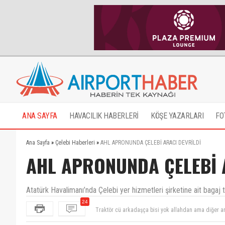
ANA SAYFA
HAVACILIK HABERLERİ
KÖŞE YAZARLARI
FO
Ana Sayfa
»
Çelebi Haberleri
»
AHL APRONUNDA ÇELEBİ ARACI DEVRİLDİ
AHL APRONUNDA ÇELEBİ 
Atatürk Havalimanı’nda Çelebi yer hizmetleri şirketine ait bagaj t
24
Traktör cü arkadaşça bisi yok allahdan ama diğer a
Saw da kapı acıldıgını soyleyen eleman şarjlı cekıc
maksimummu ise 24 km gecmmektedir bizat kendim olc
geçmiş olsun