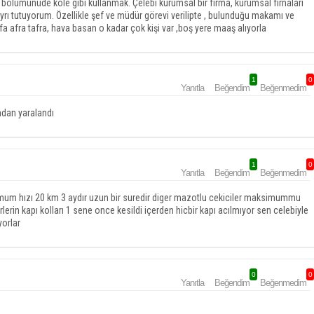
ir bölümünüde köle gibi kullanmak. Çelebi kurumsal bir firma, kurumsal firnaları
yrı tutuyorum. Özellikle şef ve müdür görevi verilipte , bulunduğu makamı ve
 afra tafra, hava basan o kadar çok kişi var ,boş yere maaş alıyorla
1
0
Yanıtla
Beğendim
Beğenmedim
ndan yaralandı
1
0
Yanıtla
Beğendim
Beğenmedim
simum hızı 20 km 3 aydır uzun bir suredir diger mazotlu cekiciler maksimummu
rin kapı kolları 1 sene once kesildi içerden hicbir kapı acılmıyor sen celebiyle
yorlar
0
0
Yanıtla
Beğendim
Beğenmedim