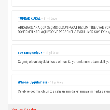
TOPRAK KURAL
~ 11 yıl önce
ARKADAŞLARA ÇOK GEÇMİŞ OLSUN FAKAT HIZ LİMİTİNE UYAN YO
DÖNERKEN KAPI AÇILIYOR VE PERSONEL SAVRULUYOR SÖYLEYİN ŞİM
saw ramp selçuk
~ 11 yıl önce
Geçmiş olsun büyük bir kaza olmuş. Şu yorumlarınızı adam akıllı ya
iPhone Uygulaması
~ 11 yıl önce
Çelebiye geçmiş olsun tgs çalışanlarınıda kınamayalım herkes ekm