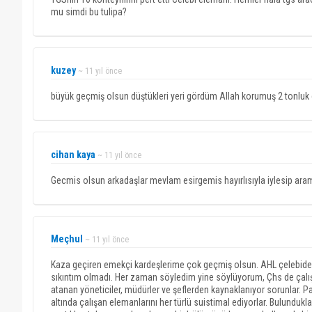
mu simdi bu tulipa?
kuzey
~ 11 yıl önce
büyük geçmiş olsun düştükleri yeri gördüm Allah korumuş 2 tonluk 
cihan kaya
~ 11 yıl önce
Gecmis olsun arkadaşlar mevlam esirgemis hayırlısıyla iylesip ar
Meçhul
~ 11 yıl önce
Kaza geçiren emekçi kardeşlerime çok geçmiş olsun. AHL çelebide 10 
sıkıntım olmadı. Her zaman söyledim yine söylüyorum, Çhs de çalışan
atanan yöneticiler, müdürler ve şeflerden kaynaklanıyor sorunlar. Pa
altında çalışan elemanlarını her türlü suistimal ediyorlar. Bulunduk