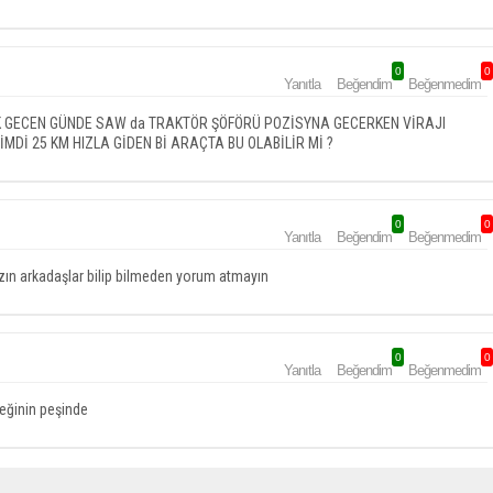
0
0
Yanıtla
Beğendim
Beğenmedim
K GECEN GÜNDE SAW da TRAKTÖR ŞÖFÖRÜ POZİSYNA GECERKEN VİRAJI
Dİ 25 KM HIZLA GİDEN Bİ ARAÇTA BU OLABİLİR Mİ ?
0
0
Yanıtla
Beğendim
Beğenmedim
zın arkadaşlar bilip bilmeden yorum atmayın
0
0
Yanıtla
Beğendim
Beğenmedim
eğinin peşinde