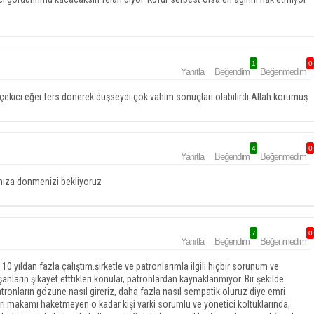
1
0
Yanıtla
Beğendim
Beğenmedim
çekici eğer ters dönerek düşseydi çok vahim sonuçları olabilirdi Allah korumuş
4
0
Yanıtla
Beğendim
Beğenmedim
amıza donmenizi bekliyoruz
7
0
Yanıtla
Beğendim
Beğenmedim
yıldan fazla çalıştım.şirketle ve patronlarımla ilgili hiçbir sorunum ve
ların şikayet etttikleri konular, patronlardan kaynaklanmıyor. Bir şekilde
tronların gözüne nasıl gireriz, daha fazla nasıl sempatik oluruz diye emri
ları makamı haketmeyen o kadar kişi varki sorumlu ve yönetici koltuklarında,