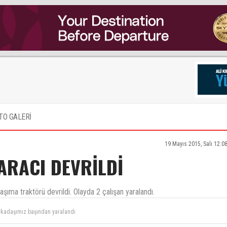
TO GALERİ
19 Mayıs 2015, Salı 12:0
ARACI DEVRİLDİ
aşıma traktörü devrildi. Olayda 2 çalışan yaralandı.
rkadaşımız başından yaralandı
ilerimizin maksimum hızı 20 km 3 aydır uzun bir suredir diger mazotlu cekiciler
tum ayrıca saw daki trktorlerin kapı kolları 1 sene once kesildi içerden hicbir kapı