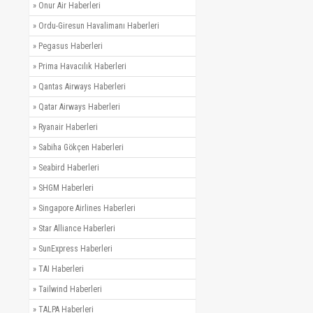
»
Onur Air Haberleri
»
Ordu-Giresun Havalimanı Haberleri
»
Pegasus Haberleri
»
Prima Havacılık Haberleri
»
Qantas Airways Haberleri
»
Qatar Airways Haberleri
»
Ryanair Haberleri
»
Sabiha Gökçen Haberleri
»
Seabird Haberleri
»
SHGM Haberleri
»
Singapore Airlines Haberleri
»
Star Alliance Haberleri
»
SunExpress Haberleri
»
TAI Haberleri
»
Tailwind Haberleri
»
TALPA Haberleri