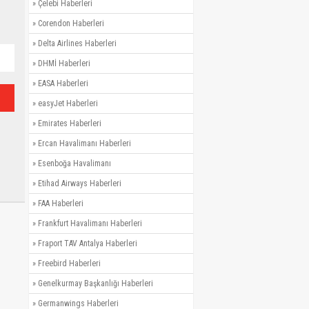
»
Çelebi Haberleri
»
Corendon Haberleri
»
Delta Airlines Haberleri
»
DHMİ Haberleri
»
EASA Haberleri
»
easyJet Haberleri
»
Emirates Haberleri
»
Ercan Havalimanı Haberleri
»
Esenboğa Havalimanı
»
Etihad Airways Haberleri
»
FAA Haberleri
»
Frankfurt Havalimanı Haberleri
»
Fraport TAV Antalya Haberleri
»
Freebird Haberleri
»
Genelkurmay Başkanlığı Haberleri
»
Germanwings Haberleri