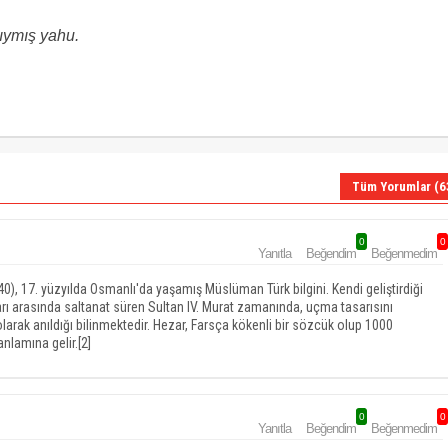
tıymış yahu.
Tüm Yorumlar (6
0
0
Yanıtla
Beğendim
Beğenmedim
arı arasında saltanat süren Sultan IV. Murat zamanında, uçma tasarısını
olarak anıldığı bilinmektedir. Hezar, Farsça kökenli bir sözcük olup 1000
anlamına gelir.[2]
0
0
Yanıtla
Beğendim
Beğenmedim