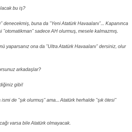
olacak bu iş?
" denecekmiş, buna da "Yeni Atatürk Havaalanı"... Kapanınca
isi "otomatikman" sadece AH olurmuş, mesele kalmazmış.
ünü yaparsanız ona da "Ultra Atatürk Havaalanı" dersiniz, olur
orsunuz arkadaşlar?
iğiniz gibi!
ismi de "şık olurmuş" ama... Atatürk herhalde "şık ötesi"
cağı varsa bile Atatürk olmayacak.