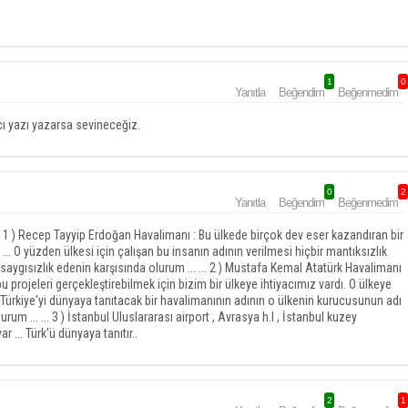
1
0
Yanıtla
Beğendim
Beğenmedim
ı yazı yazarsa sevineceğiz.
0
2
Yanıtla
Beğendim
Beğenmedim
1 ) Recep Tayyip Erdoğan Havalimanı : Bu ülkede birçok dev eser kazandıran bir
ü ... O yüzden ülkesi için çalışan bu insanın adının verilmesi hiçbir mantıksızlık
saygısızlık edenin karşısında olurum ... ... 2 ) Mustafa Kemal Atatürk Havalimanı
u projeleri gerçekleştirebilmek için bizim bir ülkeye ihtiyacımız vardı. O ülkeye
 Türkiye'yi dünyaya tanıtacak bir havalimanının adının o ülkenin kurucusunun adı
m ... ... 3 ) İstanbul Uluslararası airport , Avrasya h.l , İstanbul kuzey
r ... Türk'ü dünyaya tanıtır..
2
1