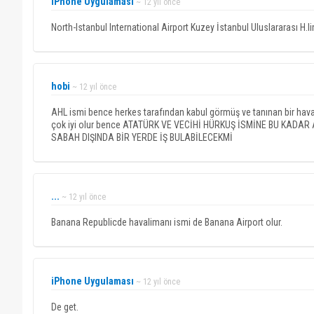
iPhone Uygulaması
~ 12 yıl önce
North-Istanbul International Airport Kuzey İstanbul Uluslararası H.l
hobi
~ 12 yıl önce
AHL ismi bence herkes tarafından kabul görmüş ve tanınan bir hava
çok iyi olur bence ATATÜRK VE VECİHİ HÜRKUŞ İSMİNE BU KAD
SABAH DIŞINDA BİR YERDE İŞ BULABİLECEKMİ
...
~ 12 yıl önce
Banana Republicde havalimanı ismi de Banana Airport olur.
iPhone Uygulaması
~ 12 yıl önce
De get.