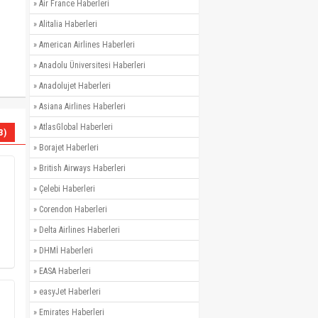
»
Air France Haberleri
»
Alitalia Haberleri
»
American Airlines Haberleri
»
Anadolu Üniversitesi Haberleri
»
Anadolujet Haberleri
»
Asiana Airlines Haberleri
»
AtlasGlobal Haberleri
3)
»
Borajet Haberleri
»
British Airways Haberleri
»
Çelebi Haberleri
»
Corendon Haberleri
»
Delta Airlines Haberleri
»
DHMİ Haberleri
»
EASA Haberleri
»
easyJet Haberleri
»
Emirates Haberleri