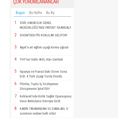
ÇOK YORUMLANANLAR
Bugün
Bu Hafta
Bu Ay
1
SİVİL HAVACILIK GENEL
MÜDÜRLÜĞÜ'NDE PATENT SKANDALI!
2
SHGM'DEN PİS KOKULAR GELİYOR!
3
Ayjet'e ait eğitim uçağı kırıma uğradı
4
THY’nin Geliri Arttı, Kârı Geriledi
5
İspanya ve Fransa'daki Görev Sona
Erdi: 4 Türk Uçağı Yurda Döndü
6
Pilotlar, Toplu İş Sözleşmesi
Görüşmesini İptal Etti!
7
Kırklareli'nde Kritik Sağlık Operasyonu:
Hava Ambulansı Devreye Girdi
8
KABİN TAVANINDAN SU DAMLADI; O
sızıntının nedeni belli oldu!