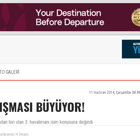
TO GALERİ
11 Haziran 2014, Çarşamba 08:4
TIŞMASI BÜYÜYOR!
dan biri olan 3. havalimanı isim konusuna değindi.
nınan bir havaalanıdır yenisi yapıldıgında eskisi kapanacagına göre aynı isinle devam