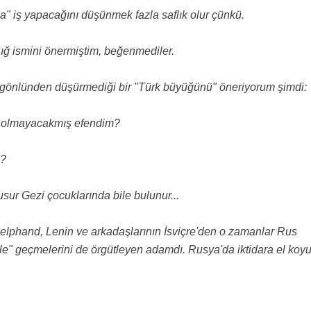
" iş yapacağını düşünmek fazla saflık olur çünkü.
ğ ismini önermiştim, beğenmediler.
n gönlünden düşürmediği bir "Türk büyüğünü" öneriyorum şimdi:
n olmayacakmış efendim?
e?
usur Gezi çocuklarında bile bulunur...
Helphand, Lenin ve arkadaşlarının İsviçre'den o zamanlar Rus
nle" geçmelerini de örgütleyen adamdı. Rusya'da iktidara el koy