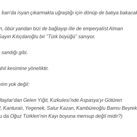
sa İran'da isyan çıkarmakla uğraştığı için dönüp de batıya bakaca
, öbür yandan bizi de bağlayıp ille de emperyalist Alman
Sayın Kılıçdaroğlu bir "Türk büyüğü" sanıyor.
 sandığı gibi.
il kesimine yöneliktir.
rim yok değil:
taylar'dan Gelen Yiğit, Kızkulesi'nde Aspasya'yı Götüren
l, Kanturalı, Yegenek, Salur Kazan, Kambüreoğlu Bamsı Beyrek
ğlu da Oğuz Türkleri'nin Kayı boyuna mensup değil midir?)