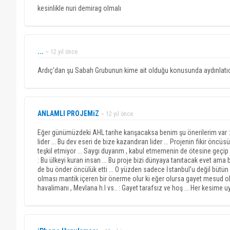
kesinlikle nuri demirag olmalı
...
~ 12 yıl önce
Ardıç'dan şu Sabah Grubunun kime ait olduğu konusunda aydınlatıc
ANLAMLI PROJEMiZ
~ 12 yıl önce
Eğer günümüzdeki AHL tarihe karışacaksa benim şu önerilerim var : 
lider ... Bu dev eseri de bize kazandıran lider ... Projenin fikir öncüs
teşkil etmiyor ... Saygı duyarım , kabul etmemenin de ötesine geçip 
: Bu ülkeyi kuran insan ... Bu proje bizi dünyaya tanıtacak evet ama b
de bu önder öncülük etti ... O yüzden sadece İstanbul'u değil bütün
olması mantik içeren bir önerme olur ki eğer olursa gayet mesud oluru
havalimanı , Mevlana h.l vs.. : Gayet tarafsız ve hoş ... Her kesime uya