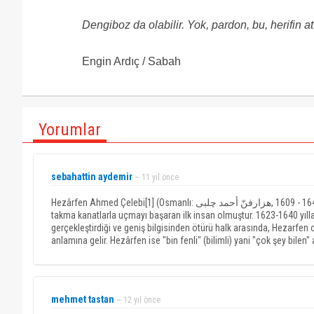
Dengiboz da olabilir. Yok, pardon, bu, herifin a
Engin Ardıç / Sabah
Yorumlar
sebahattin aydemir
~ 11 yıl önce
Hezârfen Ahmed Çelebi[1] (Osmanlı: هزارفنّ أحمد چلبی‎, 1609 - 1640), 17. yüzyılda Osmanlı'da yaşamış Müslüman Türk bilgini. Kendi geliştirdiği
takma kanatlarla uçmayı başaran ilk insan olmuştur. 1623-1640 yıll
gerçekleştirdiği ve geniş bilgisinden ötürü halk arasında, Hezarfen 
anlamına gelir. Hezârfen ise "bin fenli" (bilimli) yani "çok şey bilen" 
mehmet tastan
~ 12 yıl önce