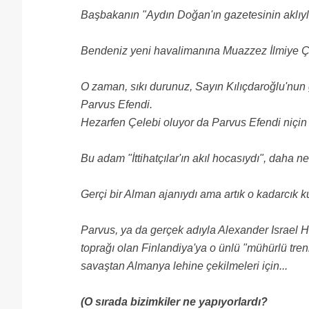
Başbakanın "Aydın Doğan'ın gazetesinin aklıyla
Bendeniz yeni havalimanına Muazzez İlmiye Çı
O zaman, sıkı durunuz, Sayın Kılıçdaroğlu'nu
Parvus Efendi.
Hezarfen Çelebi oluyor da Parvus Efendi niçi
Bu adam "İttihatçılar'ın akıl hocasıydı", daha n
Gerçi bir Alman ajanıydı ama artık o kadarcık k
Parvus, ya da gerçek adıyla Alexander Israel 
toprağı olan Finlandiya'ya o ünlü "mühürlü tre
savaştan Almanya lehine çekilmeleri için...
(O sırada bizimkiler ne yapıyorlardı?