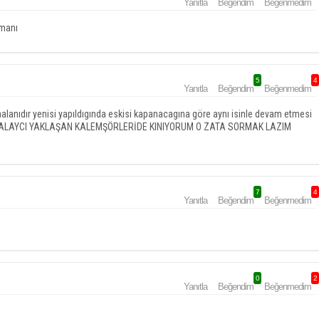
Yanıtla
Beğendim
Beğenmedim
imanı
5
4
Yanıtla
Beğendim
Beğenmedim
alanıdır yenisi yapıldıgında eskisi kapanacagına göre aynı isinle devam etmesi
AR ALAYCI YAKLAŞAN KALEMŞÖRLERİDE KINIYORUM O ZATA SORMAK LAZIM
7
4
Yanıtla
Beğendim
Beğenmedim
0
2
Yanıtla
Beğendim
Beğenmedim