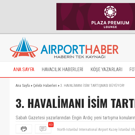
ANA SAYFA
HAVACILIK HABERLERİ
KÖŞE YAZARLARI
FO
Ana Sayfa
»
Çelebi Haberleri
»
3. HAVALİMANI İSİM TARTIŞMASI BÜYÜYOR!
3. HAVALİMANI İSİM TAR
Sabah Gazetesi yazarlarından Engin Ardıç yeni tartışma konuların
63
AHL ismi bence herkes tarafından kabul görmüş ve ta