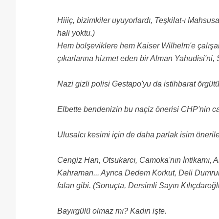
Hiiiç, bizimkiler uyuyorlardı, Teşkilat-ı Mahsu
hali yoktu.)
Hem bolşeviklere hem Kaiser Wilhelm'e çalışan
çıkarlarına hizmet eden bir Alman Yahudisi'ni, 
Nazi gizli polisi Gestapo'yu da istihbarat örgütü
Elbette bendenizin bu naçiz önerisi CHP'nin cah
Ulusalcı kesimi için de daha parlak isim önerile
Cengiz Han, Otsukarcı, Camoka'nın İntikamı, Al
Kahraman... Ayrıca Dedem Korkut, Deli Dumru
falan gibi. (Sonuçta, Dersimli Sayın Kılıçdaro
Bayırgülü olmaz mı? Kadın işte.