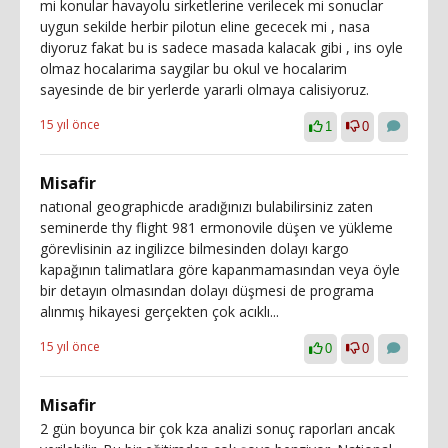
mi konular havayolu sirketlerine verilecek mi sonuclar
uygun sekilde herbir pilotun eline gececek mi , nasa
diyoruz fakat bu is sadece masada kalacak gibi , ins oyle
olmaz hocalarima saygilar bu okul ve hocalarim
sayesinde de bir yerlerde yararli olmaya calisiyoruz.
15 yıl önce
1
0
Misafir
natıonal geographicde aradığınızı bulabilirsiniz zaten
seminerde thy flight 981 ermonovile düşen ve yükleme
görevlisinin az ingilizce bilmesinden dolayı kargo
kapağının talimatlara göre kapanmamasından veya öyle
bir detayın olmasından dolayı düşmesi de programa
alınmış hikayesi gerçekten çok acıklı...
15 yıl önce
0
0
Misafir
2 gün boyunca bir çok kza analizi sonuç raporları ancak