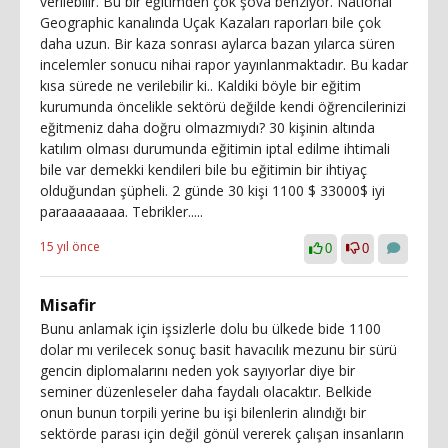
verilebilir. Bu bir eğitimden çok şova benziyor. National
Geographic kanalında Uçak Kazaları raporları bile çok
daha uzun. Bir kaza sonrası aylarca bazan yılarca süren
incelemler sonucu nihai rapor yayınlanmaktadır. Bu kadar
kısa sürede ne verilebilir ki.. Kaldiki böyle bir eğitim
kurumunda öncelikle sektörü değilde kendi öğrencilerinizi
eğitmeniz daha doğru olmazmıydı? 30 kişinin altında
katılım olması durumunda eğitimin iptal edilme ihtimali
bile var demekki kendileri bile bu eğitimin bir ihtiyaç
olduğundan şüpheli. 2 günde 30 kişi 1100 $ 33000$ iyi
paraaaaaaaa. Tebrikler.....
15 yıl önce
0
0
Misafir
Bunu anlamak için işsizlerle dolu bu ülkede bide 1100
dolar mı verilecek sonuç basit havacılık mezunu bir sürü
gencin diplomalarını neden yok sayıyorlar diye bir
seminer düzenleseler daha faydalı olacaktır. Belkide
onun bunun torpili yerine bu işi bilenlerin alındığı bir
sektörde parası için değil gönül vererek çalışan insanların