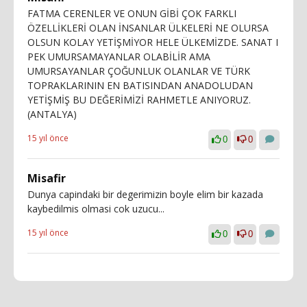
FATMA CERENLER VE ONUN GİBİ ÇOK FARKLI
ÖZELLİKLERİ OLAN İNSANLAR ÜLKELERİ NE OLURSA
OLSUN KOLAY YETİŞMİYOR HELE ÜLKEMİZDE. SANAT I
PEK UMURSAMAYANLAR OLABİLİR AMA
UMURSAYANLAR ÇOĞUNLUK OLANLAR VE TÜRK
TOPRAKLARININ EN BATISINDAN ANADOLUDAN
YETİŞMİŞ BU DEĞERİMİZİ RAHMETLE ANIYORUZ.
(ANTALYA)
15 yıl önce
0
0
Misafir
Dunya capindaki bir degerimizin boyle elim bir kazada
kaybedilmis olmasi cok uzucu...
15 yıl önce
0
0