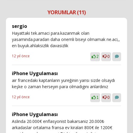
YORUMLAR (11)
sergio
Hayattaki tek.amaci para.kazanmak olan
yasaminda.paradan daha onemli biseyi olmamak ne.aci,,
en buyuk.ahlaksizlik davasizlik
12 yıl önce
2
0
iPhone Uygulaması
air francedakı kaptanların yureğinin yarısı sizde olsaydı
keşke o zaman herseyın para olmadıgını anlardınız
12 yıl önce
1
0
iPhone Uygulaması
Aslinda 20.000€ enflasyonist bakarsaniz 20.000₺
arkadaslar ortalama fransa ev kiralari 800€ ile 1200€