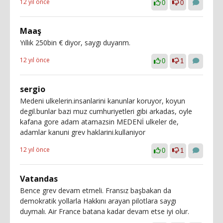
12 yıl önce
0
0
Maaş
Yıllık 250bin € diyor, saygı duyarım.
12 yıl önce
0
1
sergio
Medeni ulkelerin.insanlarini kanunlar koruyor, koyun
degil.bunlar bazi muz cumhuriyetleri gibi arkadas, oyle
kafana gore adam atamazsin MEDENİ ulkeler de,
adamlar kanuni grev haklarini.kullaniyor
12 yıl önce
0
1
Vatandas
Bence grev devam etmeli. Fransız başbakan da
demokratik yollarla Hakkını arayan pilotlara saygı
duymalı. Air France batana kadar devam etse iyi olur.