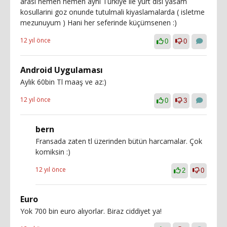
arasi hemen hemen ayni Türkiye ile yurt disi yasam
kosullarini goz onunde tutulmali kiyaslamalarda ( isletme
mezunuyum ) Hani her seferinde küçümsenen :)
12 yıl önce
0
0
Android Uygulaması
Aylık 60bin Tl maaş ve az:)
12 yıl önce
0
3
bern
Fransada zaten tl üzerinden bütün harcamalar. Çok
komiksin :)
12 yıl önce
2
0
Euro
Yok 700 bin euro alıyorlar. Biraz ciddiyet ya!