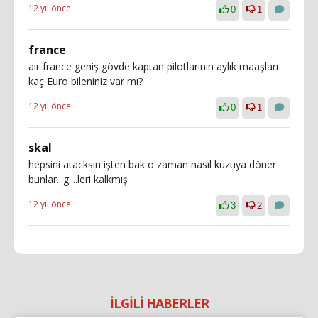
12 yıl önce
0
1
france
air france geniş gövde kaptan pilotlarının aylık maaşları
kaç Euro bileniniz var mı?
12 yıl önce
0
1
skal
hepsini atacksın işten bak o zaman nasıl kuzuya döner
bunlar...g....leri kalkmış
12 yıl önce
3
2
İLGİLİ HABERLER