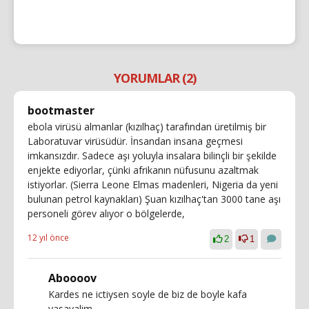
YORUMLAR (2)
bootmaster
ebola virüsü almanlar (kızılhaç) tarafından üretilmiş bir
Laboratuvar virüsüdür. İnsandan insana geçmesi
imkansızdır. Sadece aşı yoluyla insalara bilinçli bir şekilde
enjekte ediyorlar, çünki afrikanın nüfusunu azaltmak
istiyorlar. (Sierra Leone Elmas madenleri, Nigeria da yeni
bulunan petrol kaynakları) Şuan kızılhaç'tan 3000 tane aşı
personeli görev alıyor o bölgelerde,
12 yıl önce
2
1
Aboooov
Kardes ne ictiysen soyle de biz de boyle kafa
yasayalim.