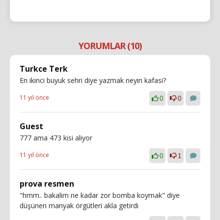
YORUMLAR (10)
Turkce Terk
En ikinci buyuk sehri diye yazmak neyin kafasi?
11 yıl önce
0
0
Guest
777 ama 473 kisi aliyor
11 yıl önce
0
1
prova resmen
"hmm.. bakalim ne kadar zor bomba koymak" diye
düşünen manyak örgütleri akla getirdi