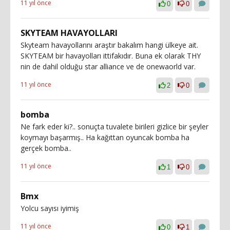
11 yıl önce
0
0
SKYTEAM HAVAYOLLARI
Skyteam havayollarını araştır bakalım hangi ülkeye ait.
SKYTEAM bir havayolları ittifakıdır. Buna ek olarak THY
nin de dahil olduğu star alliance ve de onewaorld var.
11 yıl önce
2
0
bomba
Ne fark eder ki?.. sonuçta tuvalete birileri gizlice bir şeyler
koymayı başarmış.. Ha kağıttan oyuncak bomba ha
gerçek bomba..
11 yıl önce
1
0
Bmx
Yolcu sayısı iyimiş
11 yıl önce
0
1