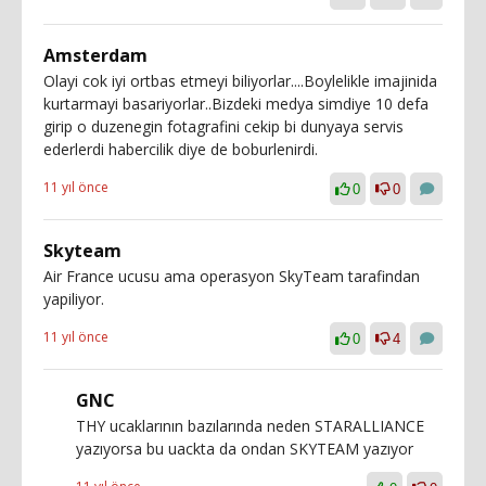
Amsterdam
Olayi cok iyi ortbas etmeyi biliyorlar....Boylelikle imajinida
kurtarmayi basariyorlar..Bizdeki medya simdiye 10 defa
girip o duzenegin fotagrafini cekip bi dunyaya servis
ederlerdi habercilik diye de boburlenirdi.
11 yıl önce
0
0
Skyteam
Air France ucusu ama operasyon SkyTeam tarafindan
yapiliyor.
11 yıl önce
0
4
GNC
THY ucaklarının bazılarında neden STARALLIANCE
yazıyorsa bu uackta da ondan SKYTEAM yazıyor