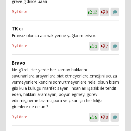
greve gidince uaaa
9 yıl önce
12
0
TK cı
Fransız olunca acımak yerine yağlarım eriyor.
9 yıl önce
3
7
Bravo
Ne güzel. Her yerde her zaman haklarını
savunanlara,arayanlara,biat etmeyenlere,emeğini ucuza
vermeyenlere,kendini sömürtmeyenlere helal olsun bizim
gibi kula kulluğu marifet sayan, insanları işsizlik ile tehdit
eden, hakkını aramayan, boyun eğmeyi görev
edinmiş,neme lazımcı,para ve çıkar için her kılığa
girenlere ne olsun ?
9 yıl önce
5
0