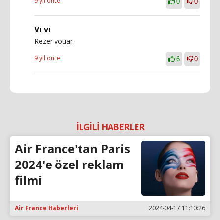
9 yıl önce
0
0
Vi vi
Rezer vouar
9 yıl önce
6
0
İLGİLİ HABERLER
Air France'tan Paris
2024'e özel reklam
filmi
Air France Haberleri
2024-04-17 11:10:26