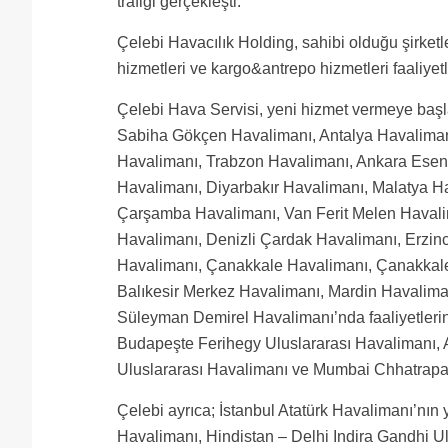
trafiği gerçekleşti.
Çelebi Havacılık Holding, sahibi olduğu şirketler
hizmetleri ve kargo&antrepo hizmetleri faaliyetl
Çelebi Hava Servisi, yeni hizmet vermeye başla
Sabiha Gökçen Havalimanı, Antalya Havaliman
Havalimanı, Trabzon Havalimanı, Ankara Ese
Havalimanı, Diyarbakır Havalimanı, Malatya 
Çarşamba Havalimanı, Van Ferit Melen Havali
Havalimanı, Denizli Çardak Havalimanı, Erzi
Havalimanı, Çanakkale Havalimanı, Çanakkale
Balıkesir Merkez Havalimanı, Mardin Havaliman
Süleyman Demirel Havalimanı’nda faaliyetlerin
Budapeşte Ferihegy Uluslararası Havalimanı, 
Uluslararası Havalimanı ve Mumbai Chhatrapati 
Çelebi ayrıca; İstanbul Atatürk Havalimanı’nın
Havalimanı, Hindistan – Delhi Indira Gandhi U