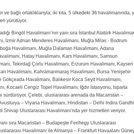
 ve bağlı ortaklıklarıyla; iki kıta, 5 ülkedeki 36 havalimanında, 
eri yürütüyor.
dığı Bingöl Havalimanı’nın yanı sıra İstanbul Atatürk Havaliman
ı, İzmir Adnan Menderes Havalimanı, Muğla Milas - Bodrum
nboğa Havalimanı, Muğla Dalaman Havalimanı, Adana
Havalimanı, Hatay Havalimanı, Kars Havalimanı, Samsun
manı, Tekirdağ Çorlu Havalimanı, Erzurum Havalimanı, Kayseri
ncan Havalimanı, Kahramanmaraş Havalimanı, Bursa Yenişehir
 Gökçeada Havalimanı, Balıkesir Koca Seyit Havalimanı,
ı, Kocaeli Cengiz Topel Havalimanı, Iğdır İstasyonu, Isparta
i sürdürüyor. Çelebi, uluslararası arenada da Macaristan –
Avusturya – Viyana Havalimanı, Hindistan – Delhi Indira Gandh
Shivaji Uluslararası Havalimanı'nda yer hizmetleri veriyor.
 yanı sıra Macaristan – Budapeşte Ferihegy Uluslararası
luslararası Havalimanı ile Almanya – Frankfurt Havaalanı Güne