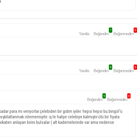
A
7
0
Yanıtla
Beğendim
Beğenmedim
9
0
Yanıtla
Beğendim
Beğenmedim
5
0
Beğendim
Beğenmedim
adar para mı veriyorlar.çelebiden bir gıdım iyiler. hepsi hepsi bu.bingöl'ü
şkilatlanmak istememişrtir. iş te haliye celebiye kalmıştır.ölü bir fiyata
 hakikaten anlayan birini bulsalar ( alt kademelerinde var ama nedense