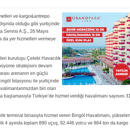
ler düşük yöneticiler eğitimsiz vs vs iş çok ama çok zor en ufak hatada atıyorlar ben 3
ekine
zmetleri ve kargo&antrepo
dışında olduğu gibi yurtiçinde
 Servisi A.Ş., 26 Mayıs
da da yer hizmetleri vermeye
tleri kuruluşu Çelebi Havacılık
büyüme stratejisini devam
ararası arenanın en güçlü
Bingöl İstasyonu ile yurtiçinde
alimanlarımızdan biri olan
 başlamasıyla Türkiye’de hizmet verdiği havalimanı sayısını 3
lik terminal binasıyla hizmet veren Bingöl Havalimanı, yüksele
ilk 4 ayında toplam 890 uçuş, 92.446 yolcu ve 864 ton da kargo