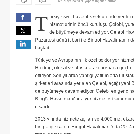
çelebiye girecekseniz sakın ama sakın girmeyin ücret
hafta dayanamadım
Havaş daha mı iyi maaş veriyor sanki, al birini vur öt
T
Birde calisanlarina para verse
ürkiye sivil havacılık sektöründe yer hi
hizmetlerinin öncü kuruluşu Çelebi, yurt
de büyümeye devam ediyor. Çelebi Hava
Pazartesi günü itibari ile Bingöl Havalimanı’n
başladı.
Türkiye ve Avrupa’nın ilk özel sektör yer hizme
Holding, ulusal ve uluslararası arenada güçlü 
ettiriyor. Son yıllarda yaptığı yatırımlarla ulusl
şirketleri arasında yer alan Çelebi, açtığı yeni 
de büyümeye devam ediyor. Çelebi en genç hav
Bingöl Havalimanı’nda yer hizmetleri sunumuna
çıkardı.
2013 yılında hizmete açılan ve 4.000 metrekare
bir grafiğe sahip. Bingöl Havalimanı’nda 2014 