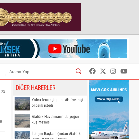
DİĞER HABERLER
1:23
Yolcu fenalaştı pilot AHL'ye inişte
öncelik istedi
Atatürk Havalimanı'nda yoğun
de
kuş mesaisi
İletişim Başkanlığından Atatürk