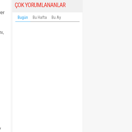
ÇOK YORUMLANANLAR
yer
Bugün
Bu Hafta
Bu Ay
ı,
i
y