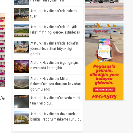
Havalimanı açıklaması
Atatürk Havalimanı'nda anlamlı
fuar
Atatürk Havalimanı'nda 'Büyük
Filistin' mitingi gerçekleştirilecek
Atatürk Havalimanı'nda Tokat'ın
yöresel lezzetleri büyük ilgi
gördü
Atatürk Havalimanı işgal girişimi
davasında karar çıktı
Atatürk Havalimanı Millet
Bahçesi'nin son durumu havadan
görüntülendi
1’e
Atatürk Havalimanı'na veda edeli
tam 4 yıl oldu...
Atatürk Havalimanı davasında
n
bilirkişi raporu mahkeme sunuldu