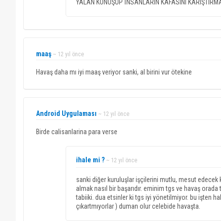
YALAN KONUŞUP İNSANLARIN KAFASINI KARIŞTIRM
maaş
~ 12 yıl önce
Havaş daha mı iyi maaş veriyor sanki, al birini vur ötekine
Android Uygulaması
~ 12 yıl önce
Birde calisanlarina para verse
ihale mi ?
~ 12 yıl önce
sanki diğer kuruluşlar işçilerini mutlu, mesut edecek k
almak nasıl bir başarıdır. eminim tgs ve havaş orada te
tabiiki. dua etsinler ki tgs iyi yönetilmiyor. bu işten
çıkartmıyorlar ) duman olur celebide havaşta.