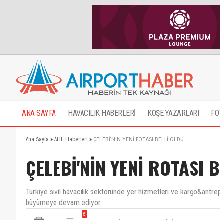
ANA SAYFA
HAVACILIK HABERLERİ
KÖŞE YAZARLARI
FO
Ana Sayfa
»
AHL Haberleri
»
ÇELEBİ'NİN YENİ ROTASI BELLİ OLDU
ÇELEBİ'NİN YENİ ROTASI 
Türkiye sivil havacılık sektöründe yer hizmetleri ve kargo&antrep
büyümeye devam ediyor
6
Ben oraya başvuru yaptım inşallah alirlar