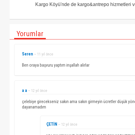
Kargo Köyü'nde de kargo&antrepo hizmetleri ve
Yorumlar
Seren
~ 11 yıl önce
Ben oraya başvuru yaptım inşallah alirlar
a a
~ 12 yıl önce
çelebiye girecekseniz sakın ama sakın girmeyin ücretler düşük yönet
dayanamadım
ÇETİN
~ 12 yıl önce