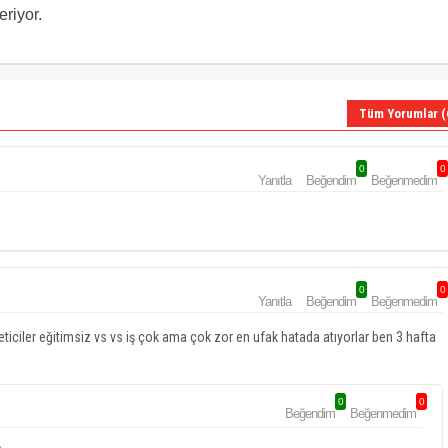
riyor.
Tüm Yorumlar (
0
0
Yanıtla
Beğendim
Beğenmedim
0
0
Yanıtla
Beğendim
Beğenmedim
iciler eğitimsiz vs vs iş çok ama çok zor en ufak hatada atıyorlar ben 3 hafta
0
0
Beğendim
Beğenmedim