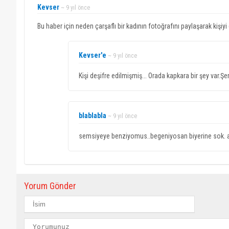
Kevser
~ 9 yıl önce
Bu haber için neden çarşaflı bir kadının fotoğrafını paylaşarak kişiyi
Kevser'e
~ 9 yıl önce
Kişi deşifre edilmişmiş... Orada kapkara bir şey var.
blablabla
~ 9 yıl önce
semsiyeye benziyomus..begeniyosan biyerine sok. a
Yorum Gönder