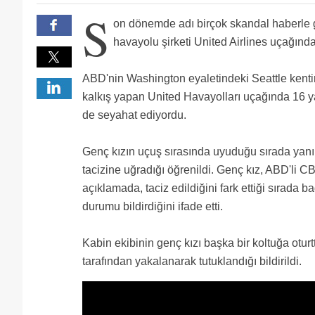
Bizde bu işler vakıf okullarında yapılmıyor mu ? Ora
S
Bu haber için neden çarşaflı bir kadının fotoğrafını 
on dönemde adı birçok skandal haberle
erkek heryerde pis huyunu getirir. evinde ilgi gormu
havayolu şirketi United Airlines uçağınd
ABD'nin Washington eyaletindeki Seattle kent
kalkış yapan United Havayolları uçağında 16 y
de seyahat ediyordu.
Genç kızın uçuş sırasında uyuduğu sırada yanı
tacizine uğradığı öğrenildi. Genç kız, ABD'li C
açıklamada, taciz edildiğini fark ettiği sırada b
durumu bildirdiğini ifade etti.
Kabin ekibinin genç kızı başka bir koltuğa oturtt
tarafından yakalanarak tutuklandığı bildirildi.