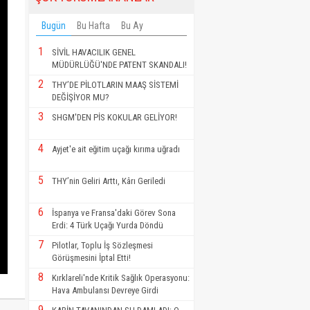
Bugün
Bu Hafta
Bu Ay
1
SİVİL HAVACILIK GENEL
MÜDÜRLÜĞÜ'NDE PATENT SKANDALI!
2
THY’DE PİLOTLARIN MAAŞ SİSTEMİ
DEĞİŞİYOR MU?
3
SHGM'DEN PİS KOKULAR GELİYOR!
4
Ayjet'e ait eğitim uçağı kırıma uğradı
5
THY’nin Geliri Arttı, Kârı Geriledi
6
İspanya ve Fransa'daki Görev Sona
Erdi: 4 Türk Uçağı Yurda Döndü
7
Pilotlar, Toplu İş Sözleşmesi
Görüşmesini İptal Etti!
8
Kırklareli'nde Kritik Sağlık Operasyonu:
Hava Ambulansı Devreye Girdi
9