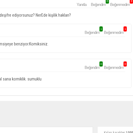
0
3
Yanıtla
Beğendim
Beğenmedim
 deşifre ediyorsunuz? NerEde kişilik hakları?
1
1
Beğendim
Beğenmedim
Şemsiyeye benziyor.Komiksiniz.
0
0
Beğendim
Beğenmedim
l sana komiklik. sumuklu
Kalan karakter
1000