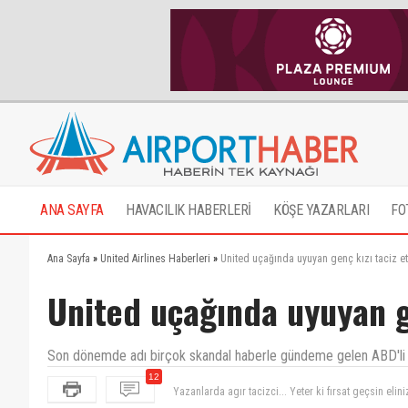
ANA SAYFA
HAVACILIK HABERLERİ
KÖŞE YAZARLARI
FO
Ana Sayfa
»
United Airlines Haberleri
»
United uçağında uyuyan genç kızı taciz et
United uçağında uyuyan ge
Son dönemde adı birçok skandal haberle gündeme gelen ABD'li ha
12
Yazanlarda agır tacizci... Yeter ki fırsat geçsin elini