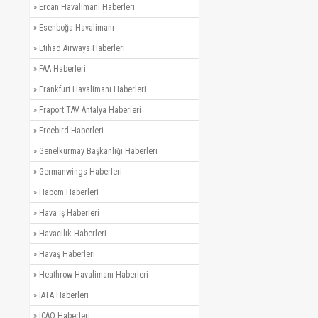
»
Ercan Havalimanı Haberleri
»
Esenboğa Havalimanı
»
Etihad Airways Haberleri
»
FAA Haberleri
»
Frankfurt Havalimanı Haberleri
»
Fraport TAV Antalya Haberleri
»
Freebird Haberleri
»
Genelkurmay Başkanlığı Haberleri
»
Germanwings Haberleri
»
Habom Haberleri
»
Hava İş Haberleri
»
Havacılık Haberleri
»
Havaş Haberleri
»
Heathrow Havalimanı Haberleri
»
IATA Haberleri
»
ICAO Haberleri