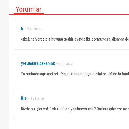
Yorumlar
b
~ 9 yıl önce
erkek heryerde pis huyunu getirir. evinde ilgi gormuyosa, disarda d
yorumlara bakarsak
~ 9 yıl önce
Yazanlarda agır tacizci... Yeter ki fırsat geçsin elinize... Mide bulandı
Biz
~ 9 yıl önce
Bizde bu işler vakıf okullarında yapılmıyor mu ? Oralara gitmeye ne 