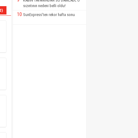
KABİN TAVANINDAN SU DAMLADI; O
sızıntının nedeni belli oldu!
2)
10
SunExpress’ten rekor hafta sonu