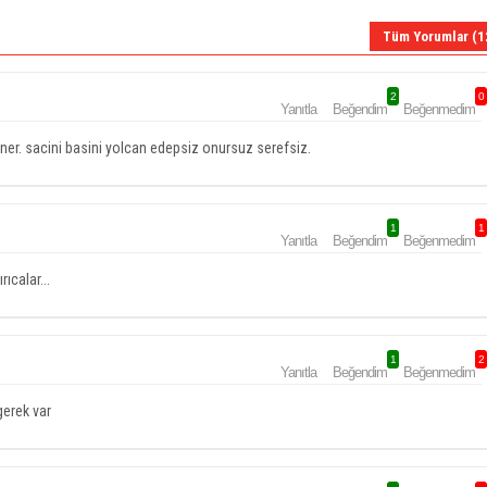
Tüm Yorumlar (1
2
0
Yanıtla
Beğendim
Beğenmedim
ener. sacini basini yolcan edepsiz onursuz serefsiz.
1
1
Yanıtla
Beğendim
Beğenmedim
rıcalar...
1
2
Yanıtla
Beğendim
Beğenmedim
gerek var