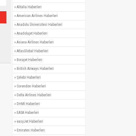
»
Alitalia Haberleri
»
American Airlines Haberleri
»
Anadolu Üniversitesi Haberleri
»
Anadolujet Haberleri
»
Asiana Airlines Haberleri
»
AtlasGlobal Haberleri
»
Borajet Haberleri
»
British Airways Haberleri
»
Çelebi Haberleri
»
Corendon Haberleri
»
Delta Airlines Haberleri
»
DHMİ Haberleri
»
EASA Haberleri
»
easyJet Haberleri
»
Emirates Haberleri