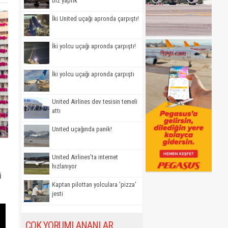
biz yaptık'
İki United uçağı apronda çarpıştı!
İki yolcu uçağı apronda çarpıştı!
İki yolcu uçağı apronda çarpıştı
United Airlines dev tesisin temeli
attı
United uçağında panik!
United Airlines'ta internet
hızlanıyor
i
Kaptan pilottan yolculara 'pizza'
jesti
ÇOK YORUMLANANLAR