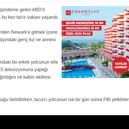
lara gitmeye ne gerek var
paylaşarak kişiyi deşifre ediyorsunuz? NerEde kişilik hakları?
 gündeme gelen ABD'li
yosa, disarda dener. sacini basini yolcan edepsiz onursuz serefsiz.
a bu kez taciz vakası yaşandı.
inden Newark'e gitmek üzere
aşındaki genç kız ve annesi
ndaki bir erkek yolcunun elle
BS televizyonuna yaptığı
ağırdığını ve kabin ekibine
uğu belirtilirken, tacizci yolcunun ise bir gün sonra FBI yetkililer