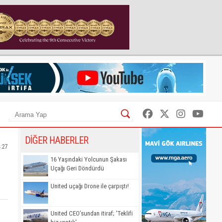
DİĞER HABERLER
4:27
16 Yaşındaki Yolcunun Şakası
Uçağı Geri Döndürdü
United uçağı Drone ile çarpıştı!
United CEO’sundan itiraf; 'Teklifi