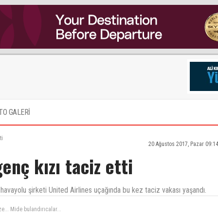
TO GALERİ
ti
20 Ağustos 2017, Pazar 09:1
nç kızı taciz etti
vayolu şirketi United Airlines uçağında bu kez taciz vakası yaşandı.
ze... Mide bulandırıcalar...