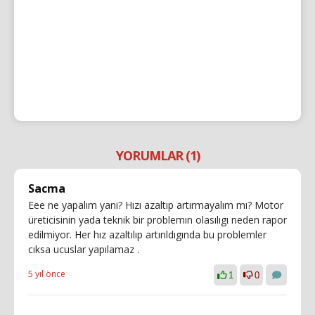
YORUMLAR (1)
Sacma
Eee ne yapalım yani? Hızı azaltıp artırmayalım mı? Motor
üreticisinin yada teknik bir problemın olasılıgı neden rapor
edilmiyor. Her hız azaltılıp artırıldıgında bu problemler
cıksa ucuslar yapılamaz .
5 yıl önce
1
0