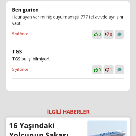
Ben gurion
Hatırlayan var mı hiç duyulmamıştı 777 tel avivde aynısını
yaptı
5 yıl önce
0
0
TGS
TGS bu işi bilmiyor!.
5 yıl önce
0
1
İLGİLİ HABERLER
16 Yaşındaki
Yolcunun Şakası