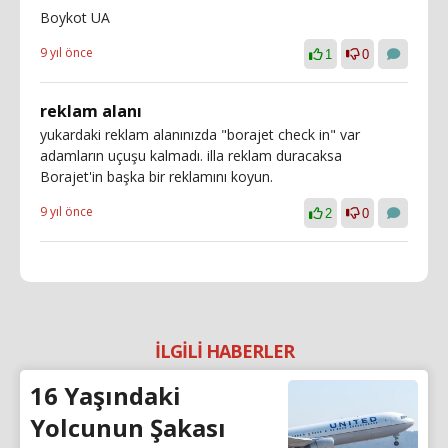
Boykot UA
9 yıl önce
1
0
reklam alanı
yukardaki reklam alanınızda "borajet check in" var
adamların uçuşu kalmadı. illa reklam duracaksa
Borajet'in başka bir reklamını koyun.
9 yıl önce
2
0
İLGİLİ HABERLER
16 Yaşındaki
Yolcunun Şakası