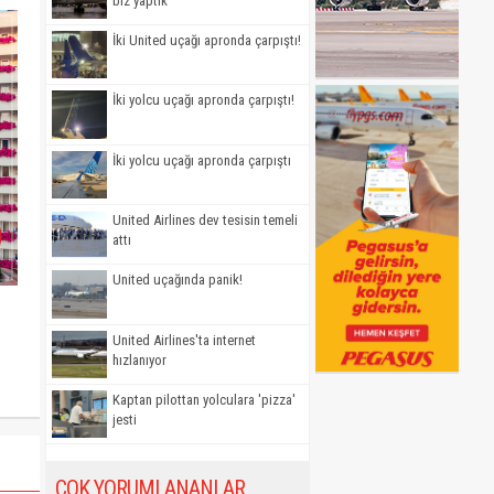
biz yaptık'
İki United uçağı apronda çarpıştı!
İki yolcu uçağı apronda çarpıştı!
İki yolcu uçağı apronda çarpıştı
United Airlines dev tesisin temeli
attı
United uçağında panik!
United Airlines'ta internet
hızlanıyor
Kaptan pilottan yolculara 'pizza'
jesti
ÇOK YORUMLANANLAR