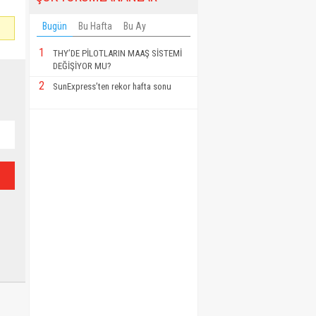
Bugün
Bu Hafta
Bu Ay
1
THY’DE PİLOTLARIN MAAŞ SİSTEMİ
DEĞİŞİYOR MU?
2
SunExpress’ten rekor hafta sonu