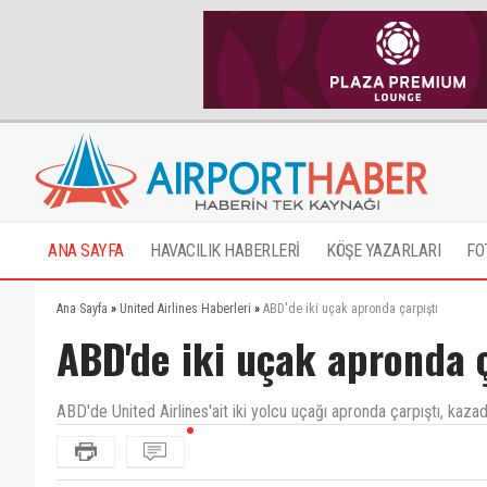
ANA SAYFA
HAVACILIK HABERLERİ
KÖŞE YAZARLARI
FO
Ana Sayfa
»
United Airlines Haberleri
»
ABD'de iki uçak apronda çarpıştı
ABD'de iki uçak apronda ç
ABD'de United Airlines'ait iki yolcu uçağı apronda çarpıştı, kaza