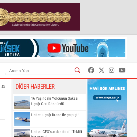
DİĞER HABERLER
8:43
16 Yaşındaki Yolcunun Şakası
Uçağı Geri Döndürdü
United uçağı Drone ile çarpıştı!
United CEO’sundan itiraf; 'Teklifi