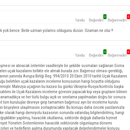
0
0
Yanıtla
Beğendim
Beğenmedim
rek yok bence. Birde uzman yolamis oldugunu düsün. Ozaman ne olur !!
0
0
Yanıtla
Beğendim
Beğenmedim
 düşmesi ve alınacak önlemler vaadleriyle bir şekilde susmaları sağlanan Soma
 uçak kazalarını birlikte ele almak burada zor. Bağımsız olması gerektiği,
rının yanında Avrupa Birliği Reg. 994/2010 20 Ekim 2010 tarihli Uçak Kazalarını
ulduğu belirtilen uçak kazalarını inceleme konusunun hangi boyutta olduğunu
enmiştir. Malezya uçağının bu kazası bu günkü Ukrayna-Rusya/kontrolü başka
katılımı ile Uçak Kazalarını inceleme görevini yapacak kişi veya grupların bilinen
lanamadıkça ve her türlü bulgu açık ve sınırlama yapılmadan doğru bir sonuca
ahil tüm kuruluşlar devreye girip tamamen bağımsız ayrı bir inceleme kurulu
birşeylere ulaşılmasını zorlaştıracaktır. Bu konuyu daha önceki yazılarınızla
Ülke olarak hangi demiryolu kazasının sonunda vatandaş bilgilendirilmiş, hangi
işiklikler yapılmış, havacılık okullarına, sektörde değişik dallarda hizmet
 Emniyet Yönetim Sistemlerinin havacılık sektöründe olgunlaşma dönemi
ktörleri ve hedeflerin aşılma durumunda yapılacak değerlendirmeler konusu