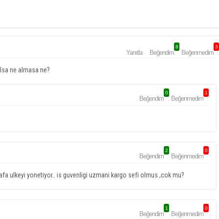
8
3
Yanıtla
Beğendim
Beğenmedim
 alsa ne almasa ne?
0
1
Beğendim
Beğenmedim
2
0
Beğendim
Beğenmedim
a ulkeyi yonetiyor.. is guvenligi uzmani kargo sefi olmus ,cok mu?
1
0
Beğendim
Beğenmedim