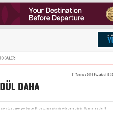
TO GALERİ
21 Temmuz 2014, Pazartesi 13:3
ÖDÜL DAHA
yorsak söze gerek yok bence. Birde uzman yolamis oldugunu düsün. Ozaman ne olur !!
alt sıralarına düşmesi ve alınacak önlemler vaadleriyle bir şekilde susmaları sağlanan