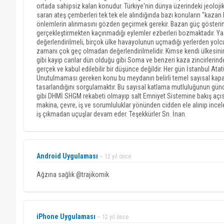
ortada sahipsiz kalan konudur. Türkiye'nin dünya üzerindeki jeolojik
saran ateş çemberleri tek tek ele alındığında bazı konuların "kazan
önlemlerin alınmasını gözden geçirmek gerekir. Bazan güç gösterin
gerçekleştirmekten kaçınmadığı eylemler ezberleri bozmaktadır. Yaş
değerlendirilmeli, birçok ülke havayolunun uçmadığı yerlerden yol
zamanı çok geç olmadan değerlendirilmelidir. Kimse kendi ülkesinin
gibi kayıp canlar dün olduğu gibi Soma ve benzeri kaza zincirlerind
gerçek ve kabul edilebilir bir düşünce değildir. Her gün İstanbul A
Unutulmaması gereken konu bu meydanın belirli temel sayısal kapasi
tasarlandığını sorgulamaktır. Bu sayısal katlama mutluluğunun gün
gibi DHMİ SHGM rekabeti olmayıp salt Emniyet Sistemine bakış açısıd
makina, çevre, iş ve sorumluluklar yönünden cidden ele alınıp in
iş çıkmadan uçuşlar devam eder. Teşekkürler Sn. İnan.
Android Uygulaması
~ 12 yıl önce
Ağzına sağlık @trajikomik
iPhone Uygulaması
~ 12 yıl önce