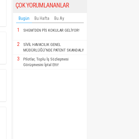
ÇOK YORUMLANANLAR
Bugün
Bu Hafta
Bu Ay
1
SHGM'DEN PİS KOKULAR GELİYOR!
2
SİVİL HAVACILIK GENEL
MÜDÜRLÜĞÜ'NDE PATENT SKANDALI!
3
Pilotlar, Toplu İş Sözleşmesi
Görüşmesini İptal Etti!