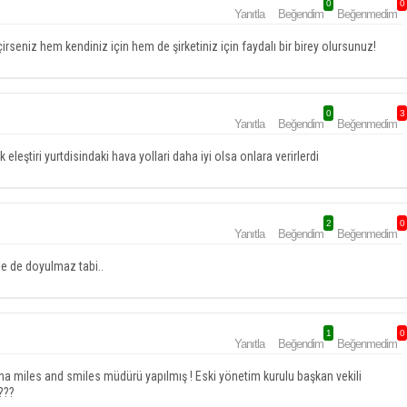
0
0
Yanıtla
Beğendim
Beğenmedim
eniz hem kendiniz için hem de şirketiniz için faydalı bir birey olursunuz!
0
3
Yanıtla
Beğendim
Beğenmedim
leştiri yurtdisindaki hava yollari daha iyi olsa onlara verirlerdi
2
0
Yanıtla
Beğendim
Beğenmedim
le de doyulmaz tabi..
1
0
Yanıtla
Beğendim
Beğenmedim
na miles and smiles müdürü yapılmış ! Eski yönetim kurulu başkan vekili
???