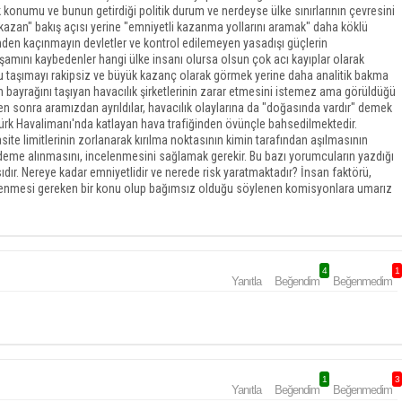
 konumu ve bunun getirdiği politik durum ve nerdeyse ülke sınırlarının çevresini
 kazan" bakış açısı yerine "emniyetli kazanma yollarını aramak" daha köklü
den kaçınmayın devletler ve kontrol edilemeyen yasadışı güçlerin
amını kaybedenler hangi ülke insanı olursa olsun çok acı kayıplar olarak
cu taşımayı rakipsiz ve büyük kazanç olarak görmek yerine daha analitik bakma
 bayrağını taşıyan havacılık şirketlerinin zarar etmesini istemez ama görüldüğü
en sonra aramızdan ayrıldılar, havacılık olaylarına da "doğasında vardır" demek
tatürk Havalimanı'nda katlayan hava trafiğinden övünçle bahsedilmektedir.
te limitlerinin zorlanarak kırılma noktasının kimin tarafından aşılmasının
deme alınmasını, incelenmesini sağlamak gerekir. Bu bazı yorumcuların yazdığı
ır. Nereye kadar emniyetlidir ve nerede risk yaratmaktadır? İnsan faktörü,
celenmesi gereken bir konu olup bağımsız olduğu söylenen komisyonlara umarız
4
1
Yanıtla
Beğendim
Beğenmedim
1
3
Yanıtla
Beğendim
Beğenmedim