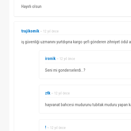
Hayırlı olsun
trajikomik
~ 12 yıl önce
iş güvenliği uzmanını yurtdışına kargo şefi gönderen zihniyet ödül
ironik
~ 12 yıl önce
Seni mi gonderselerdi...?
ztk
~ 12 yıl önce
hayvanat bahcesi mudurunu tubitak muduru yapan kaf
!
~ 12 yıl önce