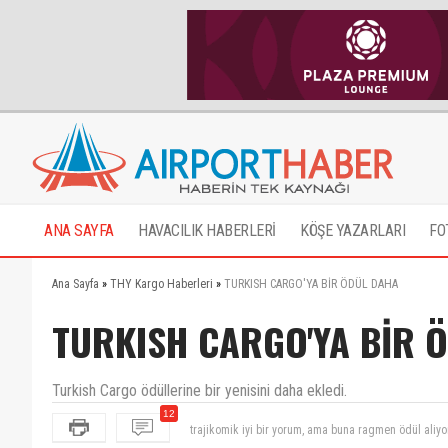
ANA SAYFA
HAVACILIK HABERLERİ
KÖŞE YAZARLARI
FO
Ana Sayfa
»
THY Kargo Haberleri
»
TURKISH CARGO'YA BİR ÖDÜL DAHA
TURKISH CARGO'YA BİR 
Turkish Cargo ödüllerine bir yenisini daha ekledi.
trajikomik iyi bir yorum, ama buna ragmen ödül ali
12
Ders almak gerekir, Sn. İnan, daha acısını gündemin 