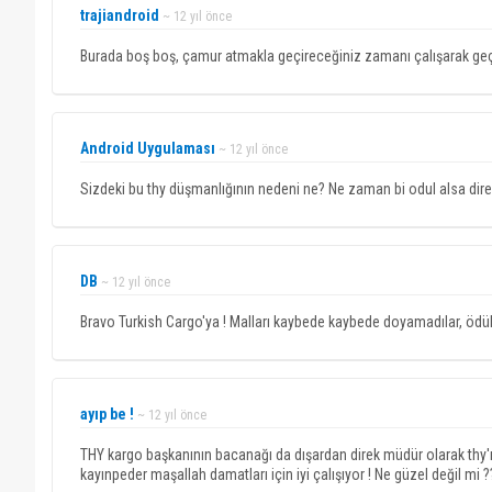
uçuşlar devam eder. Teşekkürler Sn. İnan.
trajiandroid
~ 12 yıl önce
Burada boş boş, çamur atmakla geçireceğiniz zamanı çalışarak geçirs
Android Uygulaması
~ 12 yıl önce
Sizdeki bu thy düşmanlığının nedeni ne? Ne zaman bi odul alsa direk e
DB
~ 12 yıl önce
Bravo Turkish Cargo'ya ! Malları kaybede kaybede doyamadılar, ödü
ayıp be !
~ 12 yıl önce
THY kargo başkanının bacanağı da dışardan direk müdür olarak thy'
kayınpeder maşallah damatları için iyi çalışıyor ! Ne güzel değil mi ?