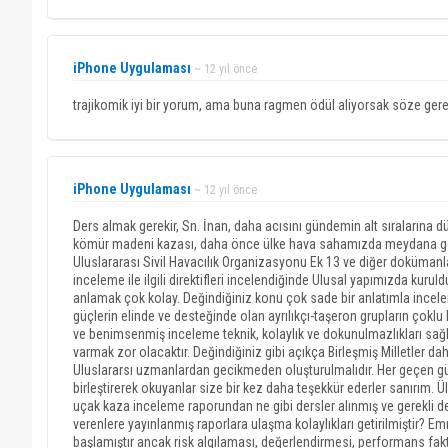
iPhone Uygulaması
~ 12 yıl önce
trajikomik iyi bir yorum, ama buna ragmen ödül aliyorsak söze ge
iPhone Uygulaması
~ 12 yıl önce
Ders almak gerekir, Sn. İnan, daha acısını gündemin alt sıralarına
kömür madeni kazası, daha önce ülke hava sahamızda meydana gelen
Uluslararası Sivil Havacılık Organizasyonu Ek 13 ve diğer dokümanla
inceleme ile ilgili direktifleri incelendiğinde Ulusal yapımızda kur
anlamak çok kolay. Değindiğiniz konu çok sade bir anlatımla incel
güçlerin elinde ve desteğinde olan ayrılıkçı-taşeron grupların çoklu 
ve benimsenmiş inceleme teknik, kolaylık ve dokunulmazlıkları sağ
varmak zor olacaktır. Değindiğiniz gibi açıkça Birleşmiş Milletler d
Uluslararsı uzmanlardan gecikmeden oluşturulmalıdır. Her geçen gün 
birleştirerek okuyanlar size bir kez daha teşekkür ederler sanırım. 
uçak kaza inceleme raporundan ne gibi dersler alınmış ve gerekli değ
verenlere yayınlanmış raporlara ulaşma kolaylıkları getirilmiştir?
başlamıştır ancak risk algılaması, değerlendirmesi, performans fa