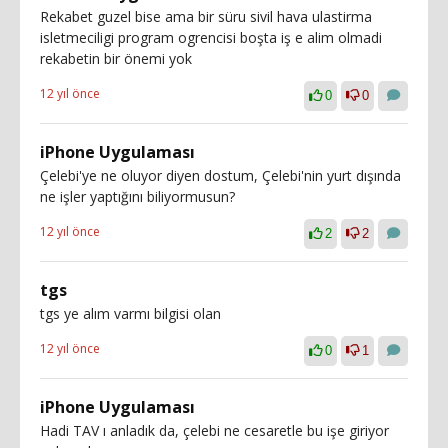
Rekabet guzel bise ama bir süru sivil hava ulastirma
isletmeciligi program ogrencisi boşta iş e alim olmadi
rekabetin bir önemi yok
12 yıl önce
0
0
iPhone Uygulaması
Çelebi'ye ne oluyor diyen dostum, Çelebi'nin yurt dışında
ne işler yaptığını biliyormusun?
12 yıl önce
2
2
tgs
tgs ye alım varmı bilgisi olan
12 yıl önce
0
1
iPhone Uygulaması
Hadi TAV ı anladık da, çelebi ne cesaretle bu işe giriyor