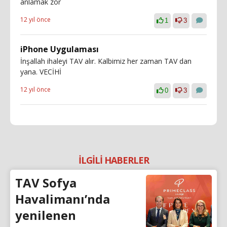
anlamak zor
12 yıl önce
1
3
iPhone Uygulaması
İnşallah ihaleyi TAV alır. Kalbimiz her zaman TAV dan
yana. VECİHİ
12 yıl önce
0
3
İLGİLİ HABERLER
TAV Sofya
Havalimanı’nda
yenilenen