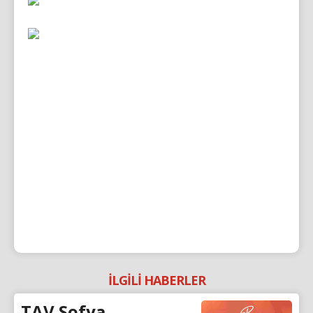
İLGİLİ HABERLER
TAV Sofya