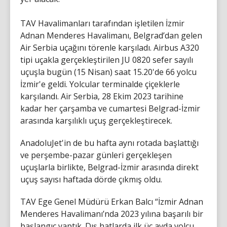
TAV Havalimanları tarafından işletilen İzmir
Adnan Menderes Havalimanı, Belgrad’dan gelen
Air Serbia uçağını törenle karşıladı. Airbus A320
tipi uçakla gerçekleştirilen JU 0820 sefer sayılı
uçuşla bugün (15 Nisan) saat 15.20'de 66 yolcu
İzmir'e geldi. Yolcular terminalde çiçeklerle
karşılandı. Air Serbia, 28 Ekim 2023 tarihine
kadar her çarşamba ve cumartesi Belgrad-İzmir
arasında karşılıklı uçuş gerçekleştirecek.
AnadoluJet'in de bu hafta aynı rotada başlattığı
ve perşembe-pazar günleri gerçekleşen
uçuşlarla birlikte, Belgrad-İzmir arasında direkt
uçuş sayısı haftada dörde çıkmış oldu.
TAV Ege Genel Müdürü Erkan Balcı “İzmir Adnan
Menderes Havalimanı’nda 2023 yılına başarılı bir
başlangıç yaptık. Dış hatlarda ilk üç ayda yolcu