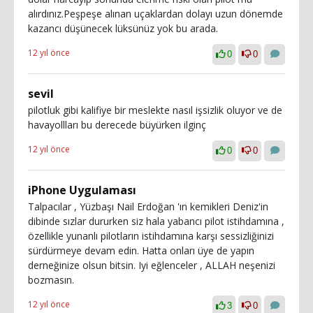
alırdınız.Peşpeşe alınan uçaklardan dolayı uzun dönemde
kazancı düşünecek lüksünüz yok bu arada.
12 yıl önce
0
0
sevil
pilotluk gibi kalifiye bir meslekte nasıl işsizlik oluyor ve de
havayollları bu derecede büyürken ilginç
12 yıl önce
0
0
iPhone Uygulaması
Talpacılar , Yüzbaşı Nail Erdoğan 'ın kemikleri Deniz'in
dibinde sızlar dururken siz hala yabancı pilot istihdamına ,
özellikle yunanlı pilotların istihdamına karşı sessizliğinizi
sürdürmeye devam edin. Hatta onları üye de yapın
derneğinize olsun bitsin. Iyi eğlenceler , ALLAH neşenizi
bozmasın.
12 yıl önce
3
0