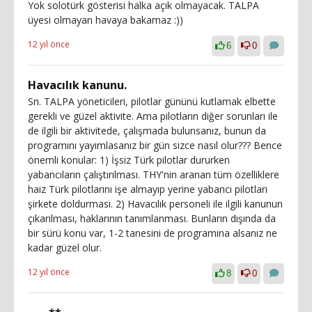
Yok solotürk gösterisi halka açık olmayacak. TALPA
üyesi olmayan havaya bakamaz :))
12 yıl önce
6
0
Havacılık kanunu.
Sn. TALPA yöneticileri, pilotlar gününü kutlamak elbette
gerekli ve güzel aktivite. Ama pilotların diğer sorunları ile
de ilgili bir aktivitede, çalışmada bulunsanız, bunun da
programını yayımlasanız bir gün sizce nasıl olur??? Bence
önemli konular: 1) İşsiz Türk pilotlar dururken
yabancıların çalıştırılması. THY'nin aranan tüm özelliklere
haiz Türk pilotlarını işe almayıp yerine yabancı pilotları
şirkete doldurması. 2) Havacılık personeli ile ilgili kanunun
çıkarılması, haklarının tanımlanması. Bunların dışında da
bir sürü konu var, 1-2 tanesini de programına alsanız ne
kadar güzel olur.
12 yıl önce
8
0