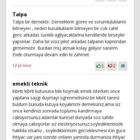
Talpa
Talpa bir dernektir. Derneklerin gorev ve sorumluluklarini
bilmeyen , neden kurulduklarin bilmeyen bir cok cahil
genc arkadas surekli agliyacaklarina kendileride birseyler
yapsinlar. Daha bir issiz pilot arkadas talpanin kapisindan
girmemistir. Burdan msj atmak kolay geliyor sanirim.
Evde oturmaya devam edin bi zahmet.
12 yıl önce
1
2
emekli teknik
kibriti kibrit kutusuna bile koymak emek isterken once
yapilana saygi duymayi ogrenmelisiniz.bir kibrit tanesi
buldum bunuda kutuya koyalimmi demelisiniz.ama siz
once kendinizi sonrada toplumu kandirmaya
calisiyorsunuz.adamlar kuresel dunyada soz sahibi
olmaya calisiyorlar siz elestiriyorsunuz.soylediklerinizde
haklida olsaniz , soylediklerinizin gerceklesmesi icin guce
ihtiyac var.yani sizinde onlarin yaninda durmaniza ihtiyac