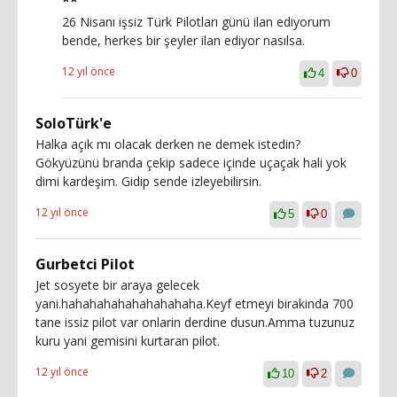
**
26 Nisanı işsiz Türk Pilotları günü ilan ediyorum
bende, herkes bir şeyler ilan ediyor nasılsa.
12 yıl önce
4
0
SoloTürk'e
Halka açık mı olacak derken ne demek istedin?
Gökyüzünü branda çekip sadece içinde uçaçak hali yok
dimi kardeşim. Gidip sende izleyebilirsin.
12 yıl önce
5
0
Gurbetci Pilot
Jet sosyete bir araya gelecek
yani.hahahahahahahahahaha.Keyf etmeyi birakinda 700
tane issiz pilot var onlarin derdine dusun.Amma tuzunuz
kuru yani gemisini kurtaran pilot.
12 yıl önce
10
2