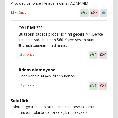
Pilot dedigin öncelikle adam olmalı ADAMMM
12 yıl önce
7
7
ÖYLE MI ???
Bu teorin sadece pilotlar icin mi gecerli ???...Bence
sen ankarada bulunan 560 Kisiye seslen bunu
!!!!....hadi caaanim, hadi ama.....
12 yıl önce
0
0
Adam olamayana
Önce kendin ADAM ol sen bence!
12 yıl önce
7
1
Solotürk
Solotürk gösterisi Solotürk sitesinde resmi olarak
bulunmuyor . olursa da halka açık mı olacak ?