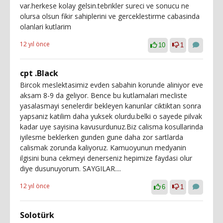
var.herkese kolay gelsin.tebrikler sureci ve sonucu ne
olursa olsun fikir sahiplerini ve gerceklestirme cabasinda
olanlari kutlarim
12 yıl önce
10
1
cpt .Black
Bircok meslektasimiz evden sabahin korunde aliniyor eve
aksam 8-9 da geliyor. Bence bu kutlamalari mecliste
yasalasmayi senelerdir bekleyen kanunlar ciktiktan sonra
yapsaniz katilim daha yuksek olurdu.belki o sayede pilvak
kadar uye sayisina kavusurdunuz.Biz calisma kosullarinda
iyilesme beklerken gunden gune daha zor sartlarda
calismak zorunda kaliyoruz. Kamuoyunun medyanin
ilgisini buna cekmeyi denerseniz hepimize faydasi olur
diye dusunuyorum. SAYGILAR....
12 yıl önce
6
1
Solotürk