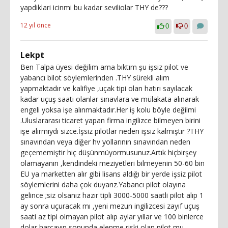
yapdiklari icinmi bu kadar seviliolar THY de???
12 yıl önce
0
0
Lekpt
Ben Talpa üyesi değilim ama bıktım şu işsiz pilot ve
yabancı bilot söylemlerinden .THY sürekli alım
yapmaktadır ve kalifiye ,uçak tipi olan hatırı sayılacak
kadar uçuş saati olanlar sınavlara ve mülakata alınarak
engeli yoksa işe alınmaktadır.Her iş kolu böyle değilmi
.Uluslararası ticaret yapan firma ingilizce bilmeyen birini
işe alırmıydı sizce.İşsiz pilotlar neden işsiz kalmıştır ?THY
sınavından veya diğer hv yollarının sınavından neden
geçememiştir hiç düşünmüyormusunuz.Artık hiçbirşey
olamayanın ,kendindeki meziyetleri bilmeyenin 50-60 bin
EU ya marketten alır gibi lisans aldığı bir yerde işsiz pilot
söylemlerini daha çok duyarız.Yabancı pilot olayına
gelince ;siz olsanız hazır tipli 3000-5000 saatli pilot alıp 1
ay sonra uçuracak mı ,yeni mezun ingilizcesi zayıf uçuş
saati az tipi olmayan pilot alıp aylar yıllar ve 100 binlerce
dolar harcayıp sonunda elenme riski olan pilot mu