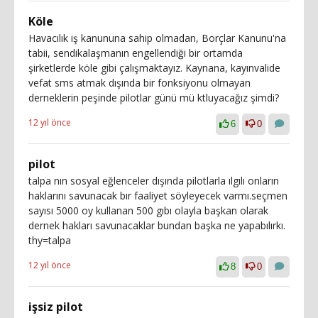
Köle
Havacılık iş kanununa sahip olmadan, Borçlar Kanunu'na
tabii, sendikalaşmanın engellendiği bir ortamda
şirketlerde köle gibi çalışmaktayız. Kaynana, kayınvalide
vefat sms atmak dışında bir fonksiyonu olmayan
derneklerin peşinde pilotlar günü mü ktluyacağız şimdi?
12 yıl önce
6
0
pilot
talpa nın sosyal eğlenceler dışında pilotlarla ılgılı onların
haklarını savunacak bır faaliyet söyleyecek varmı.seçmen
sayısı 5000 oy kullanan 500 gıbı olayla başkan olarak
dernek hakları savunacaklar bundan başka ne yapabılırkı.
thy=talpa
12 yıl önce
8
0
işsiz pilot