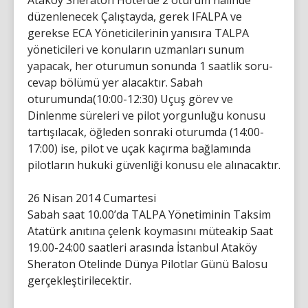
Ataköy Sheraton Hotel’de 2 oturum halinde
düzenlenecek Çalıştayda, gerek IFALPA ve
gerekse ECA Yöneticilerinin yanısıra TALPA
yöneticileri ve konuların uzmanları sunum
yapacak, her oturumun sonunda 1 saatlik soru-
cevap bölümü yer alacaktır. Sabah
oturumunda(10:00-12:30) Uçuş görev ve
Dinlenme süreleri ve pilot yorgunluğu konusu
tartışılacak, öğleden sonraki oturumda (14:00-
17:00) ise, pilot ve uçak kaçırma bağlamında
pilotların hukuki güvenliği konusu ele alınacaktır.
26 Nisan 2014 Cumartesi
Sabah saat 10.00’da TALPA Yönetiminin Taksim
Atatürk anıtına çelenk koymasını müteakip Saat
19.00-24:00 saatleri arasında İstanbul Ataköy
Sheraton Otelinde Dünya Pilotlar Günü Balosu
gerçekleştirilecektir.