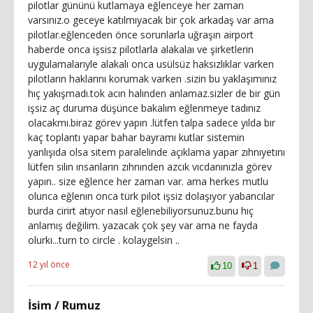
pilotlar gününü kutlamaya eğlenceye her zaman
varsınız.o geceye katılmıyacak bir çok arkadaş var ama
pilotlar.eğlenceden önce sorunlarla uğraşın airport
haberde onca işsisz pilotlarla alakalaı ve şirketlerin
uygulamalarıyle alakalı onca usülsüz haksızlıklar varken
pilotların haklarını korumak varken .sizin bu yaklaşımınız
hıç yakışmadı.tok acın halınden anlamaz.sizler de bir gün
işsiz aç duruma düşünce bakalım eğlenmeye tadınız
olacakmı.biraz görev yapın .lütfen talpa sadece yılda bır
kaç toplantı yapar bahar bayramı kutlar sistemin
yanlışıda olsa sitem paralelinde açıklama yapar zıhnıyetını
lütfen sılın ınsanların zıhnınden azcık vıcdanınızla görev
yapın.. size eğlence her zaman var. ama herkes mutlu
olunca eğlenın onca türk pilot işsiz dolaşıyor yabancılar
burda cirirt atıyor nasıl eğlenebiliyorsunuz.bunu hıç
anlamış değilim. yazacak çok şey var ama ne fayda
olurkı...turn to circle . kolaygelsin ..
12 yıl önce
10
1
İsim / Rumuz