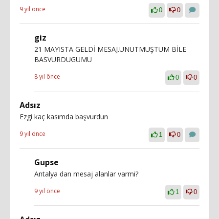
9 yıl önce
0
0
giz
21 MAYISTA GELDİ MESAJ.UNUTMUŞTUM BİLE
BASVURDUGUMU
8 yıl önce
0
0
Adsız
Ezgi kaç kasımda başvurdun
9 yıl önce
1
0
Gupse
Antalya dan mesaj alanlar varmi?
9 yıl önce
1
0