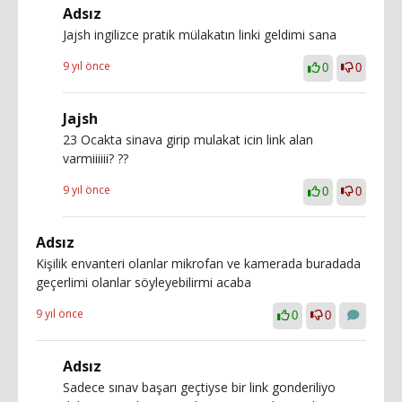
Adsız
Jajsh ingilizce pratik mülakatın linki geldimi sana
9 yıl önce
0
0
Jajsh
23 Ocakta sinava girip mulakat icin link alan
varmiiiiii? ??
9 yıl önce
0
0
Adsız
Kişilik envanteri olanlar mikrofan ve kamerada buradada
geçerlimi olanlar söyleyebilirmi acaba
9 yıl önce
0
0
Adsız
Sadece sınav başarı geçtiyse bir link gonderiliyo