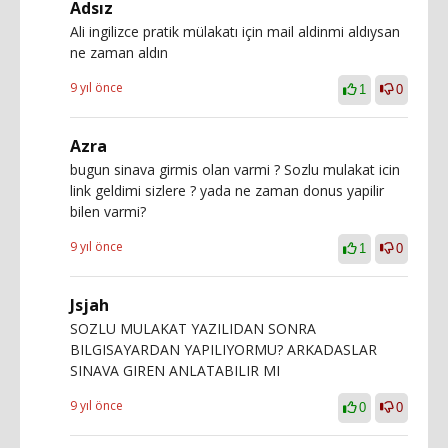
Adsız
Ali ingilizce pratik mülakatı için mail aldinmi aldıysan
ne zaman aldın
9 yıl önce
1
0
Azra
bugun sinava girmis olan varmi ? Sozlu mulakat icin
link geldimi sizlere ? yada ne zaman donus yapilir
bilen varmi?
9 yıl önce
1
0
Jsjah
SOZLU MULAKAT YAZILIDAN SONRA
BILGISAYARDAN YAPILIYORMU? ARKADASLAR
SINAVA GIREN ANLATABILIR MI
9 yıl önce
0
0