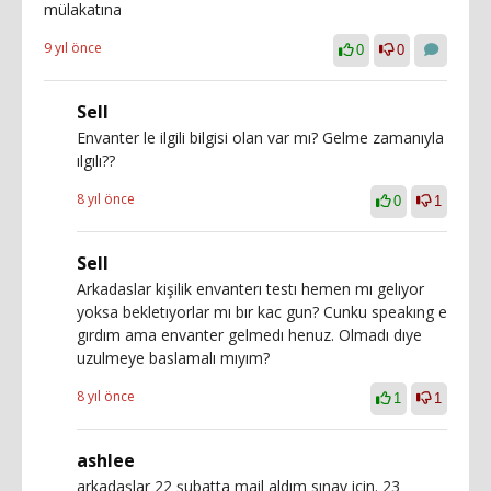
mülakatına
9 yıl önce
0
0
Sell
Envanter le ilgili bilgisi olan var mı? Gelme zamanıyla
ılgılı??
8 yıl önce
0
1
Sell
Arkadaslar kişilik envanterı testı hemen mı gelıyor
yoksa bekletıyorlar mı bır kac gun? Cunku speakıng e
gırdım ama envanter gelmedı henuz. Olmadı dıye
uzulmeye baslamalı mıyım?
8 yıl önce
1
1
ashlee
arkadaşlar 22 şubatta mail aldım sınav için. 23