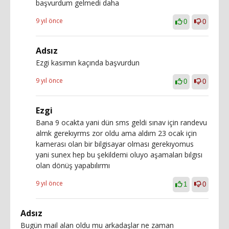
başvurdum gelmedi daha
9 yıl önce
0
0
Adsız
Ezgi kasımın kaçında başvurdun
9 yıl önce
0
0
Ezgi
Bana 9 ocakta yani dün sms geldi sınav için randevu
almk gerekıyrms zor oldu ama aldım 23 ocak için
kamerası olan bir bilgisayar olması gerekıyomus
yani sunex hep bu şekildemi oluyo aşamaları bılgısı
olan dönüş yapabılırmı
9 yıl önce
1
0
Adsız
Bugün mail alan oldu mu arkadaşlar ne zaman