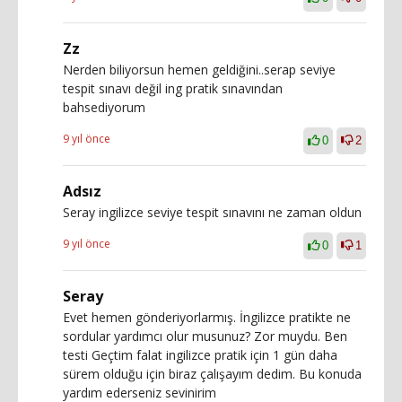
Zz
Nerden biliyorsun hemen geldiğini..serap seviye
tespit sınavı değil ing pratik sınavından
bahsediyorum
9 yıl önce
0
2
Adsız
Seray ingilizce seviye tespit sınavını ne zaman oldun
9 yıl önce
0
1
Seray
Evet hemen gönderiyorlarmış. İngilizce pratikte ne
sordular yardımcı olur musunuz? Zor muydu. Ben
testi Geçtim falat ingilizce pratik için 1 gün daha
sürem olduğu için biraz çalışayım dedim. Bu konuda
yardım ederseniz sevinirim