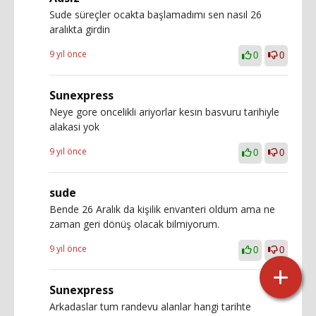
Sude süreçler ocakta başlamadımı sen nasıl 26
aralıkta girdin
9 yıl önce
0
0
Sunexpress
Neye gore oncelikli ariyorlar kesin basvuru tarihiyle
alakasi yok
9 yıl önce
0
0
sude
Bende 26 Aralık da kişilik envanteri oldum ama ne
zaman geri dönüş olacak bilmiyorum.
9 yıl önce
0
0
Sunexpress
Arkadaslar tum randevu alanlar hangi tarihte