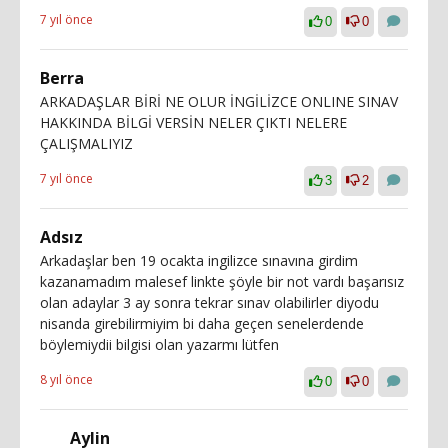
7 yıl önce
0
0
Berra
ARKADAŞLAR BİRİ NE OLUR İNGİLİZCE ONLINE SINAV
HAKKINDA BİLGİ VERSİN NELER ÇIKTI NELERE
ÇALIŞMALIYIZ
7 yıl önce
3
2
Adsız
Arkadaşlar ben 19 ocakta ingilizce sınavına girdim
kazanamadım malesef linkte şöyle bir not vardı başarısız
olan adaylar 3 ay sonra tekrar sınav olabilirler diyodu
nisanda girebilirmiyim bi daha geçen senelerdende
böylemiydii bilgisi olan yazarmı lütfen
8 yıl önce
0
0
Aylin