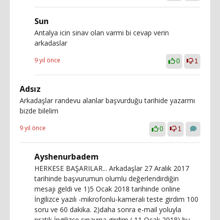
Sun
Antalya icin sinav olan varmi bi cevap verin
arkadaslar
9 yıl önce
0
1
Adsız
Arkadaşlar randevu alanlar başvurduğu tarihide yazarmı
bizde bilelim
9 yıl önce
0
1
Ayshenurbadem
HERKESE BAŞARILAR... Arkadaşlar 27 Aralık 2017
tarihinde başvurumun olumlu değerlendirdiğin
mesajı geldi ve 1)5 Ocak 2018 tarihinde online
İngilizce yazılı -mikrofonlu-kameralı teste girdim 100
soru ve 60 dakika. 2)daha sonra e-mail yoluyla
pratik İngilizce sınavına girdim ( 11 Ocak 2018) bu