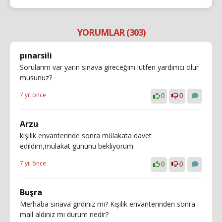
YORUMLAR (303)
pınarsili
Sorularım var yarın sınava gireceğim lütfen yardımcı olur
musunuz?
7 yıl önce
0
0
Arzu
kişilik envanterinde sonra mülakata davet
edildim,mülakat gününü bekliyorum
7 yıl önce
0
0
Buşra
Merhaba sınava girdiniz mi? Kişilik envanterinden sonra
mail aldınız mı durum nedir?