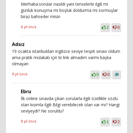
Merhaba.sorular nasıldı yani tenselerle ilgili mi
günlük konuşma mi boşluk doldurma mi sormuşlar
biraz bahseder misin
8 yıl önce
2
0
Adsız
19 ocakta istanbuldan ingilizce seviye tespit sınavı oldum
ama pratik mülakatı için bi link almadım varmı başka
olmayan
9 yıl önce
0
0
Ebru
İlk online sınavda çıkan sorularla ilgili özellikle sözlü
olan kısımla ilgili Bilgi verebilecek olan var mı? Hangi
seviyeydi? Ne soruldu?
8 yıl önce
1
2