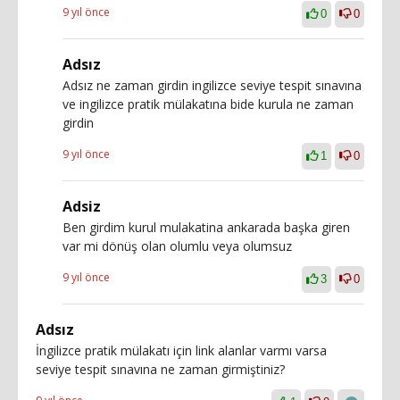
9 yıl önce
0
0
Adsız
Adsız ne zaman girdin ingilizce seviye tespit sınavına
ve ingilizce pratik mülakatına bide kurula ne zaman
girdin
9 yıl önce
1
0
Adsiz
Ben girdim kurul mulakatina ankarada başka giren
var mi dönüş olan olumlu veya olumsuz
9 yıl önce
3
0
Adsız
İngilizce pratik mülakatı için link alanlar varmı varsa
seviye tespit sınavına ne zaman girmiştiniz?