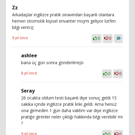
Zz
Arkadaşlar ingilizce pratik sınavından başarılı olanlara
hemen otomotik kişisel envanter msjmı geliyor lütfen
bilgi verin:((
9 yıl önce
0
0
ashlee
bana üç gün sonra gönderilmişti
8 yıl önce
0
0
Seray
26 ocakta oldum testi başarılı diye sonuç geldi 15
sakika içinde ingilizce pratik linki geldi. Ama henüz
ona girmedim 1 gün daha vaktim var diye ingilizce
pratiğe girenler neler çıktığı hakkında bilgi verebilir mi
?
9 yıl önce
0
0