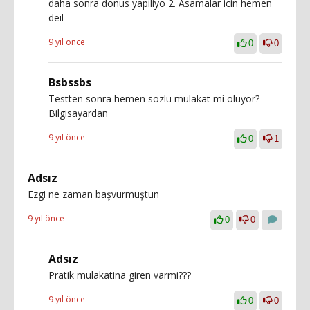
daha sonra donus yapiliyo 2. Asamalar icin hemen
deil
9 yıl önce
0
0
Bsbssbs
Testten sonra hemen sozlu mulakat mi oluyor?
Bilgisayardan
9 yıl önce
0
1
Adsız
Ezgi ne zaman başvurmuştun
9 yıl önce
0
0
Adsız
Pratik mulakatina giren varmi???
9 yıl önce
0
0