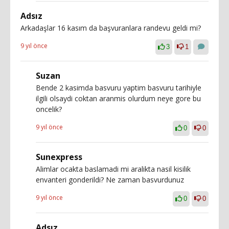
Adsız
Arkadaşlar 16 kasım da başvuranlara randevu geldi mi?
9 yıl önce
3
1
Suzan
Bende 2 kasimda basvuru yaptim basvuru tarihiyle
ilgili olsaydi coktan aranmis olurdum neye gore bu
oncelik?
9 yıl önce
0
0
Sunexpress
Alimlar ocakta baslamadi mi aralikta nasil kisilik
envanteri gonderildi? Ne zaman basvurdunuz
9 yıl önce
0
0
Adsız