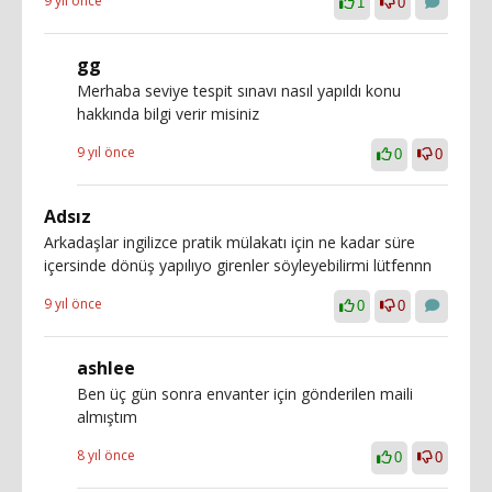
9 yıl önce
1
0
gg
Merhaba seviye tespit sınavı nasıl yapıldı konu
hakkında bilgi verir misiniz
9 yıl önce
0
0
Adsız
Arkadaşlar ingilizce pratik mülakatı için ne kadar süre
içersinde dönüş yapılıyo girenler söyleyebilirmi lütfennn
9 yıl önce
0
0
ashlee
Ben üç gün sonra envanter için gönderilen maili
almıştım
8 yıl önce
0
0