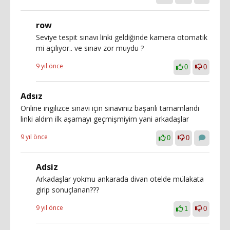
row
Seviye tespit sınavı linki geldiğinde kamera otomatik
mi açılıyor.. ve sınav zor muydu ?
9 yıl önce
0
0
Adsız
Online ingilizce sınavı için sınavınız başarılı tamamlandı
linki aldım ilk aşamayı geçmişmiyim yani arkadaşlar
9 yıl önce
0
0
Adsiz
Arkadaşlar yokmu ankarada divan otelde mülakata
girip sonuçlanan???
9 yıl önce
1
0