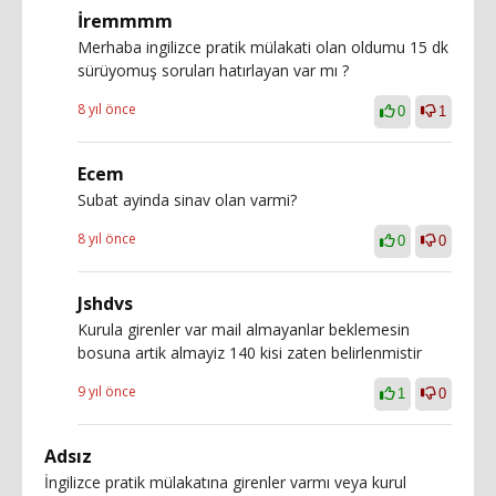
İremmmm
Merhaba ingilizce pratik mülakati olan oldumu 15 dk
sürüyomuş soruları hatırlayan var mı ?
8 yıl önce
0
1
Ecem
Subat ayinda sinav olan varmi?
8 yıl önce
0
0
Jshdvs
Kurula girenler var mail almayanlar beklemesin
bosuna artik almayiz 140 kisi zaten belirlenmistir
9 yıl önce
1
0
Adsız
İngilizce pratik mülakatına girenler varmı veya kurul