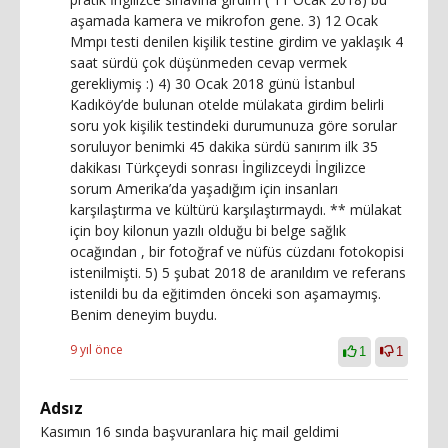
aşamada kamera ve mikrofon gene. 3) 12 Ocak
Mmpı testi denilen kişilik testine girdim ve yaklaşık 4
saat sürdü çok düşünmeden cevap vermek
gerekliymiş :) 4) 30 Ocak 2018 günü İstanbul
Kadıköy’de bulunan otelde mülakata girdim belirli
soru yok kişilik testindeki durumunuza göre sorular
soruluyor benimki 45 dakika sürdü sanırım ilk 35
dakikası Türkçeydi sonrası İngilizceydi İngilizce
sorum Amerika’da yaşadığım için insanları
karşılaştırma ve kültürü karşılaştırmaydı. ** mülakat
için boy kilonun yazılı olduğu bi belge sağlık
ocağından , bir fotoğraf ve nüfüs cüzdanı fotokopisi
istenilmişti. 5) 5 şubat 2018 de aranıldım ve referans
istenildi bu da eğitimden önceki son aşamaymış.
Benim deneyim buydu.
9 yıl önce
1
1
Adsız
Kasımın 16 sında başvuranlara hiç mail geldimi