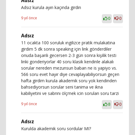
Adsız
Adsız kurula ayın kaçında girdin
9 yıl önce
0
0
Adsız
11 ocakta 100 soruluk ıngilizce pratik mulakatina
girdim 5 dk sonra speaking için link gönderdiler
onuda başarılı gecersen 2-3 gün sonra kişilik testi
linki gonderiyorlar 40 soru klasik kendinle alakalı
sorular nereden mezunsun baban ne is yapiyo vs.
566 soru evet hayır diye cevaplayabiliyorsun geçen
hafta girdim kurula akademik soru yok kendinden
bahsediyorsun sorular seni tanima ve ikna
kabiliyetini ve sabrını ölçmek icin sorulan soru tarzi
9 yıl önce
8
0
Adsız
Kurulda akademik soru sordular MI?