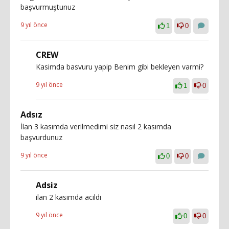
başvurmuştunuz
9 yıl önce
1
0
CREW
Kasimda basvuru yapip Benim gibi bekleyen varmi?
9 yıl önce
1
0
Adsız
İlan 3 kasımda verilmedimi siz nasıl 2 kasımda
başvurdunuz
9 yıl önce
0
0
Adsiz
ilan 2 kasimda acildi
9 yıl önce
0
0