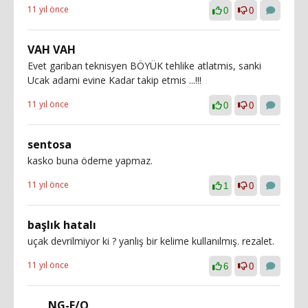
11 yıl önce
0
0
VAH VAH
Evet gariban teknisyen BÖYÜK tehlike atlatmis, sanki
Ucak adami evine Kadar takip etmis ...!!!
11 yıl önce
0
0
sentosa
kasko buna ödeme yapmaz.
11 yıl önce
1
0
başlık hatalı
uçak devrilmiyor ki ? yanlış bir kelime kullanılmış. rezalet.
11 yıl önce
6
0
NG-F/O