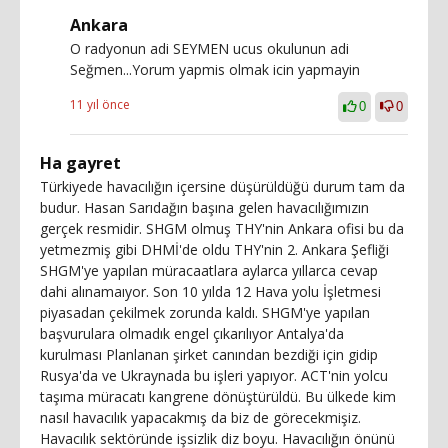
Ankara
O radyonun adi SEYMEN ucus okulunun adi
Seğmen...Yorum yapmis olmak icin yapmayin
11 yıl önce
0
0
Ha gayret
Türkiyede havacılığın içersine düşürüldüğü durum tam da
budur. Hasan Sarıdağın başına gelen havacılığımızın
gerçek resmidir. SHGM olmuş THY'nin Ankara ofisi bu da
yetmezmiş gibi DHMİ'de oldu THY'nin 2. Ankara Şefliği
SHGM'ye yapılan müracaatlara aylarca yıllarca cevap
dahi alınamaıyor. Son 10 yılda 12 Hava yolu İşletmesi
piyasadan çekilmek zorunda kaldı. SHGM'ye yapılan
başvurulara olmadık engel çıkarılıyor Antalya'da
kurulması Planlanan şirket canından bezdiği için gidip
Rusya'da ve Ukraynada bu işleri yapıyor. ACT'nin yolcu
taşıma müracatı kangrene dönüştürüldü. Bu ülkede kim
nasıl havacılık yapacakmış da biz de görecekmişiz.
Havacılık sektöründe işsizlik diz boyu. Havacılığın önünü