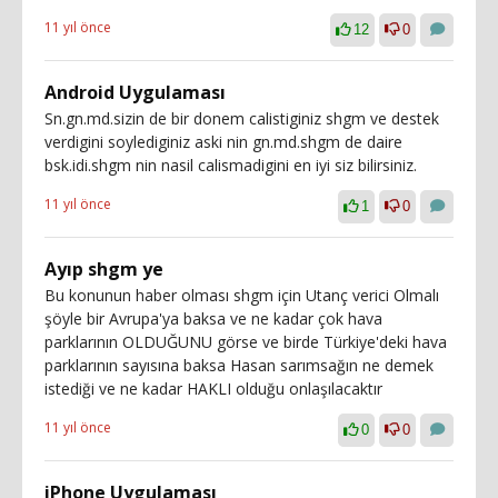
11 yıl önce
12
0
Android Uygulaması
Sn.gn.md.sizin de bir donem calistiginiz shgm ve destek
verdigini soylediginiz aski nin gn.md.shgm de daire
bsk.idi.shgm nin nasil calismadigini en iyi siz bilirsiniz.
11 yıl önce
1
0
Ayıp shgm ye
Bu konunun haber olması shgm için Utanç verici Olmalı
şöyle bir Avrupa'ya baksa ve ne kadar çok hava
parklarının OLDUĞUNU görse ve birde Türkiye'deki hava
parklarının sayısına baksa Hasan sarımsağın ne demek
istediği ve ne kadar HAKLI olduğu onlaşılacaktır
11 yıl önce
0
0
iPhone Uygulaması