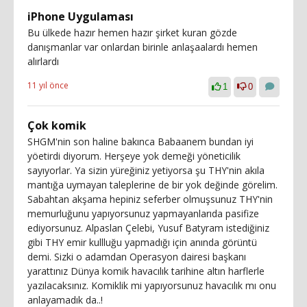
iPhone Uygulaması
Bu ülkede hazır hemen hazır şirket kuran gözde
danışmanlar var onlardan birinle anlaşaalardı hemen
alırlardı
11 yıl önce
1
0
Çok komik
SHGM'nin son haline bakınca Babaanem bundan iyi
yöetirdi diyorum. Herşeye yok demeği yöneticilik
sayıyorlar. Ya sizin yüreğiniz yetiyorsa şu THY'nin akıla
mantığa uymayan taleplerine de bir yok değinde görelim.
Sabahtan akşama hepiniz seferber olmuşsunuz THY'nin
memurluğunu yapıyorsunuz yapmayanlarıda pasifize
ediyorsunuz. Alpaslan Çelebi, Yusuf Batyram istediğiniz
gibi THY emir kullluğu yapmadığı için anında görüntü
demi. Sizki o adamdan Operasyon dairesi başkanı
yarattınız Dünya komik havacılık tarihine altın harflerle
yazılacaksınız. Komiklik mi yapıyorsunuz havacılık mı onu
anlayamadık da..!