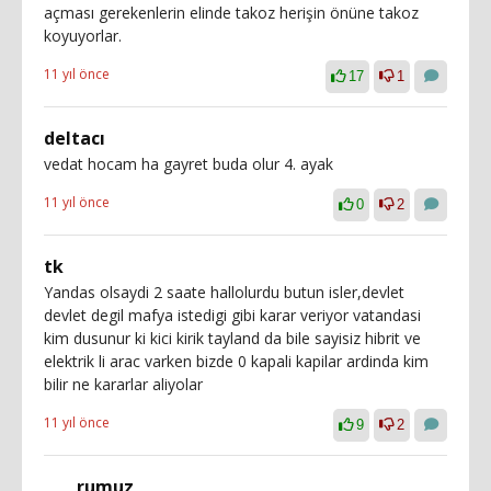
açması gerekenlerin elinde takoz herişin önüne takoz
koyuyorlar.
11 yıl önce
17
1
deltacı
vedat hocam ha gayret buda olur 4. ayak
11 yıl önce
0
2
tk
Yandas olsaydi 2 saate hallolurdu butun isler,devlet
devlet degil mafya istedigi gibi karar veriyor vatandasi
kim dusunur ki kici kirik tayland da bile sayisiz hibrit ve
elektrik li arac varken bizde 0 kapali kapilar ardinda kim
bilir ne kararlar aliyolar
11 yıl önce
9
2
rumuz