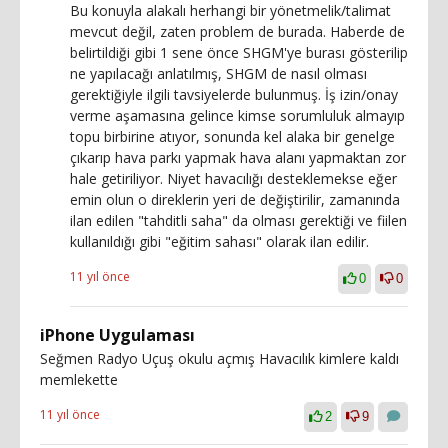
Bu konuyla alakalı herhangi bir yönetmelik/talimat
mevcut değil, zaten problem de burada. Haberde de
belirtildiği gibi 1 sene önce SHGM'ye burası gösterilip
ne yapılacağı anlatılmış, SHGM de nasıl olması
gerektiğiyle ilgili tavsiyelerde bulunmuş. İş izin/onay
verme aşamasına gelince kimse sorumluluk almayıp
topu birbirine atıyor, sonunda kel alaka bir genelge
çıkarıp hava parkı yapmak hava alanı yapmaktan zor
hale getiriliyor. Niyet havacılığı desteklemekse eğer
emin olun o direklerin yeri de değiştirilir, zamanında
ilan edilen "tahditli saha" da olması gerektiği ve fiilen
kullanıldığı gibi "eğitim sahası" olarak ilan edilir.
11 yıl önce
0
0
iPhone Uygulaması
Seğmen Radyo Uçuş okulu açmış Havacılık kimlere kaldı
memlekette
11 yıl önce
2
9