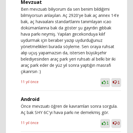
Mevzuat
Ben mevzuatı biliyorum da sen benim bildiğimi
bilmiyorsun anlaşılan. Aç 2920'ye bak aç annex 14'e
bak, aç havaalanı standartlarını tanımlayan ıcao
dokümanlarına bak da göster şu gayrdırı gıbbak
hava parkı neymiş. Yapılan gecekonduya kılıf
uydurmak için beraber yazıp uydurduğunuz
yönetmelikleri burada söyleme. Sen oraya ruhsat
alıp uçuş yapamazsın da, istersen büyükşehir
belediyesinden araç park yeri ruhsatı al belki bir iki
araç park eder de yüz yıl sonra yaptığın masrafı
çıkarırsın :)
11 yıl önce
1
1
Android
Önce mevzuatı öğren de kavramları sonra sorgula.
Aç bak SHY 6C'yi hava parkı ne demekmiş gör.
11 yıl önce
1
0