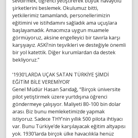
sevdirmek, öğrenci yetiştirerek büyük havayolu
şirketlerini beslemek. Okulumuz bitti,
yetkilerimiz tamamlandı, personellerimizin
eğitimini ve istihdamını sağladık ama uçuşlara
başlayamadık. Amacımıza uygun muamele
görmüyoruz, aksine engelleyici bir tavırla karşı
karşıyayız. ASKİ’nin teşvikleri ve desteğiyle önemli
bir yol katettik. Diğer kurumlardan da destek
bekliyoruz.”
‘1930’LARDA UÇAK SATAN TÜRKİYE ŞİMDİ
EĞİTİM BİLE VEREMİYOR’
Genel Müdür Hasan Sarıdağ, “Birçok üniversite
pilot yetiştirmek üzere yurtdışına öğrenci
göndermeye çalışıyor. Maliyeti 80-100 bin dolar
arası. Biz bunu memleketimizde yapmak
istiyoruz. Sadece THY’nin yıllık 500 pilota ihtiyacı
var. Bunu Türkiye’de karşılayacak eğitim altyapısı
yok. 1930’larda birçok ülke havacılıkla henüz