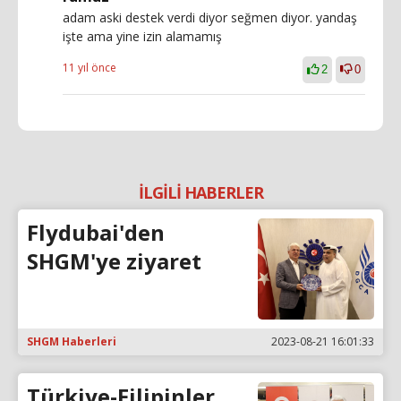
adam aski destek verdi diyor seğmen diyor. yandaş
işte ama yine izin alamamış
11 yıl önce
2
0
İLGİLİ HABERLER
Flydubai'den
SHGM'ye ziyaret
SHGM Haberleri
2023-08-21 16:01:33
Türkiye-Filipinler