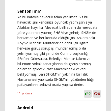
Senfoni mi?
Ya bu kafayla havacılık falan yapılmaz. Siz bu
havacılık işini kendinize oyuncak yapmışsınız ya
Allahtan hayırlısı. Mevzuat belli adam da mevzuata
göre yatırımını yapmış SHGM'ye gelmiş. SHGM'de
herzaman ve her konuda olduğu gibi Ankara'daki
Köy ve Mahalle Muhtarlar da dahil ilgili ilgisiz
herkese görüş sorup işi mundar etmiş o da
yetmiyormuş gibi şimdi de Cumhurbaşkanlığı
SEnfoni Orkestrası, Belediye Mehtar takımı ve
bilumum sokak sanatçılarına da görüş sormuş
onlardan gelecek Rast Makamındaki cevabi
bekliyormuş. Bari SHGM'nin yakınına bir Fıtık
Hastahanesi yapılsada SHGM'nin yüzünden fıtığı
patlayanların tedavisi orada yapılsa derim.
11 yıl önce
2
0
Android