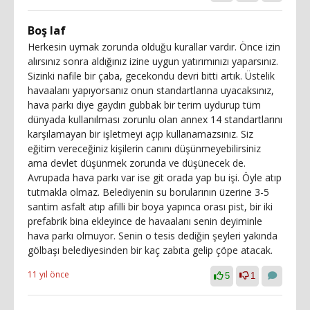
Boş laf
Herkesin uymak zorunda olduğu kurallar vardır. Önce izin
alırsınız sonra aldığınız izine uygun yatırımınızı yaparsınız.
Sizinki nafile bir çaba, gecekondu devri bitti artık. Üstelik
havaalanı yapıyorsanız onun standartlarına uyacaksınız,
hava parkı diye gaydırı gubbak bir terim uydurup tüm
dünyada kullanılması zorunlu olan annex 14 standartlarını
karşılamayan bir işletmeyi açıp kullanamazsınız. Siz
eğitim vereceğiniz kişilerin canını düşünmeyebilirsiniz
ama devlet düşünmek zorunda ve düşünecek de.
Avrupada hava parkı var ise git orada yap bu işi. Öyle atıp
tutmakla olmaz. Belediyenin su borularının üzerine 3-5
santim asfalt atıp afilli bir boya yapınca orası pist, bir iki
prefabrik bina ekleyince de havaalanı senin deyiminle
hava parkı olmuyor. Senin o tesis dediğin şeyleri yakında
gölbaşı belediyesinden bir kaç zabıta gelip çöpe atacak.
11 yıl önce
5
1